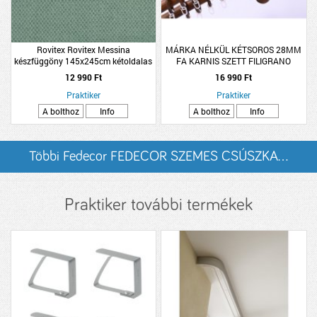
Rovitex Rovitex Messina
MÁRKA NÉLKÜL KÉTSOROS 28MM
készfüggöny 145x245cm kétoldalas
FA KARNIS SZETT FILIGRANO
703 menta
160CM, DIÓ SZÍNŰ
12 990 Ft
16 990 Ft
Praktiker
Praktiker
A bolthoz
Info
A bolthoz
Info
Többi Fedecor FEDECOR SZEMES CSÚSZKA...
listázása
Praktiker további termékek