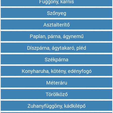
Függöny, karnis
Szőnyeg
Asztalterítő
Paplan, párna, ágynemű
Díszpárna, ágytakaró, pléd
Székpárna
Konyharuha, kötény, edényfogó
Méteráru
Törölköző
Zuhanyfüggöny, kádkilépő