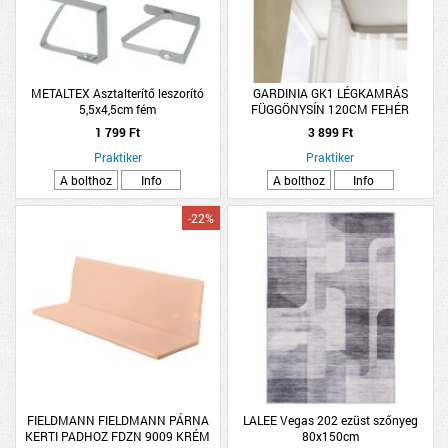
METALTEX Asztalterítő leszorító
GARDINIA GK1 LÉGKAMRÁS
5,5x4,5cm fém
FÜGGÖNYSÍN 120CM FEHÉR
1 799 Ft
3 899 Ft
Praktiker
Praktiker
A bolthoz
Info
A bolthoz
Info
-22%
FIELDMANN FIELDMANN PÁRNA
LALEE Vegas 202 ezüst szőnyeg
KERTI PADHOZ FDZN 9009 KRÉM
80x150cm