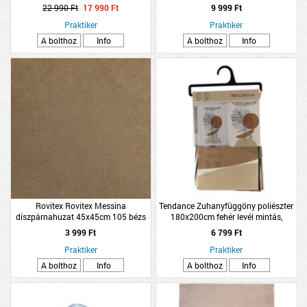
SZÍNŰ 110X37X44X5CM
22 990 Ft
17 990 Ft
9 999 Ft
Praktiker
Praktiker
A bolthoz
Info
A bolthoz
Info
Rovitex Rovitex Messina
Tendance Zuhanyfüggöny poliészter
díszpárnahuzat 45x45cm 105 bézs
180x200cm fehér levél mintás,
kétoldalú
integrált karikával
3 999 Ft
6 799 Ft
Praktiker
Praktiker
A bolthoz
Info
A bolthoz
Info