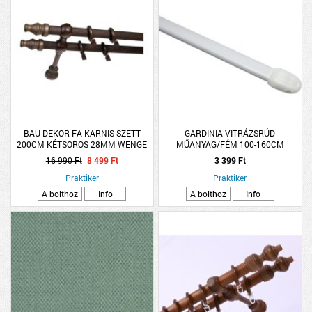
BAU DEKOR FA KARNIS SZETT
GARDINIA VITRÁZSRÚD
200CM KÉTSOROS 28MM WENGE
MŰANYAG/FÉM 100-160CM
(RÚD,TARTÓ,GYŰRŰ,CSAVAR)
2DB/CSOMAG
16 990 Ft
8 499 Ft
3 399 Ft
Praktiker
Praktiker
A bolthoz
Info
A bolthoz
Info