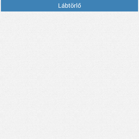
Lábtörlő