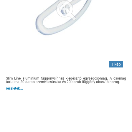
1 kép
Slim Line alumínium függönysínhez kiegészítő egységcsomag. A csomag
tartalma 20 darab szemes csúszka és 20 darab függöny akasztó horog.
részletek...