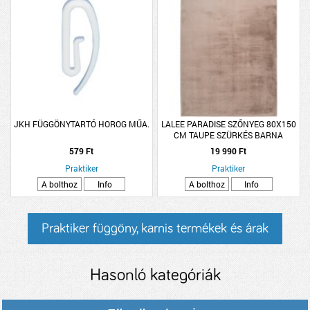
JKH FÜGGÖNYTARTÓ HOROG MŰA.
LALEE PARADISE SZŐNYEG 80X150
CM TAUPE SZÜRKÉS BARNA
EGYSZÍNŰ
579 Ft
19 990 Ft
Praktiker
Praktiker
A bolthoz
Info
A bolthoz
Info
Praktiker függöny, karnis termékek és árak
Hasonló kategóriák