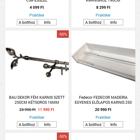
4 099 Ft
8 299 Ft
Praktiker
Praktiker
A bolthoz
Info
A bolthoz
Info
-50%
BAU DEKOR FÉM KARNIS SZETT
Fedecor FEDECOR MADEIRA
250CM KÉTSOROS 16MM
EGYENES ELŐLAPOS KARNIS 250
RUSZTIKUS ARANY
CM FEHÉR ALUMÍNIUM KÉTSOROS
23 990 Ft
11 990 Ft
20 990 Ft
&quot;LEON&quot;
Praktiker
Praktiker
A bolthoz
Info
A bolthoz
Info
-50%