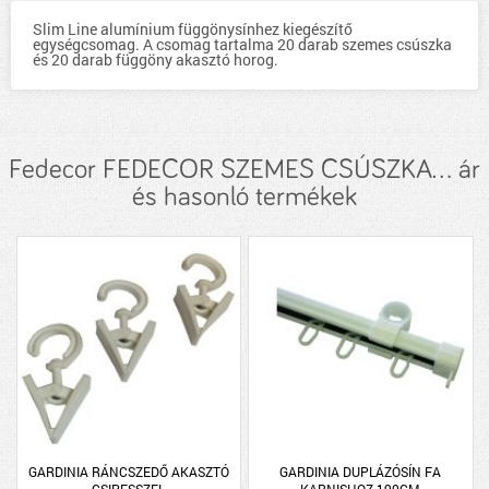
Slim Line alumínium függönysínhez kiegészítő
egységcsomag. A csomag tartalma 20 darab szemes csúszka
és 20 darab függöny akasztó horog.
Fedecor FEDECOR SZEMES CSÚSZKA... ár
és hasonló termékek
GARDINIA RÁNCSZEDŐ AKASZTÓ
GARDINIA DUPLÁZÓSÍN FA
CSIPESSZEL
KARNISHOZ 190CM