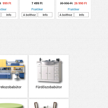
CM FEKETE
CM
kerti tároló 270L
t
999 Ft
7 499 Ft
39 990 Ft
26 990 Ft
ktiker
Praktiker
Praktiker
Info
A bolthoz
Info
A bolthoz
Info
rekszobabútor
Fürdőszobabútor