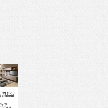
 meg álom
 elérhető
nyes
útorok a