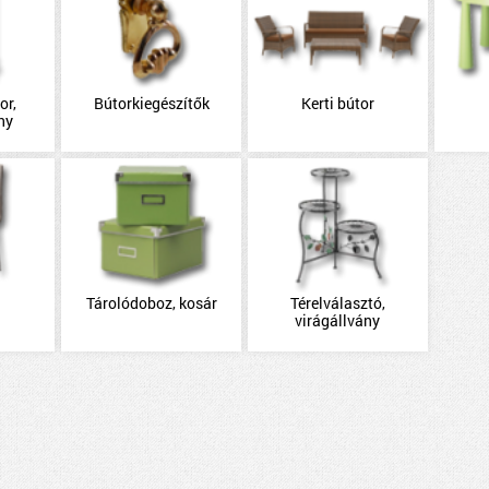
or,
Bútorkiegészítők
Kerti bútor
ny
Tárolódoboz, kosár
Térelválasztó,
virágállvány