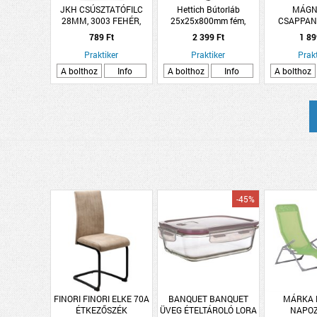
JKH CSÚSZTATÓFILC
Hettich Bútorláb
MÁGN
28MM, 3003 FEHÉR,
25x25x800mm fém,
CSAPPAN
ÖNTAPADÓS
fekete, négyszögletes
BA
789 Ft
2 399 Ft
1 89
Praktiker
Praktiker
Prakt
A bolthoz
Info
A bolthoz
Info
A bolthoz
-45%
FINORI FINORI ELKE 70A
BANQUET BANQUET
MÁRKA 
ÉTKEZŐSZÉK
ÜVEG ÉTELTÁROLÓ LORA
NAPO