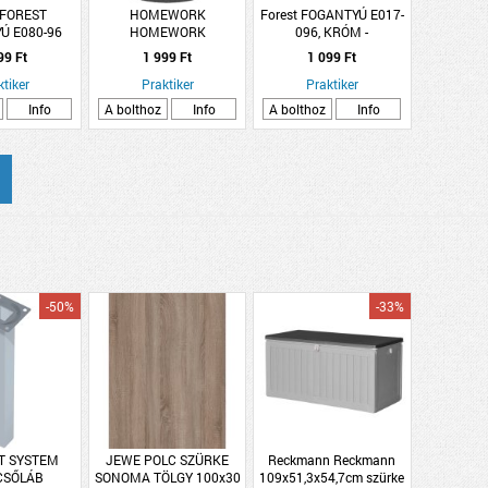
 FOREST
HOMEWORK
Forest FOGANTYÚ E017-
Ú E080-96
HOMEWORK
096, KRÓM -
KETE
AJTÓTÁMASZ, MATT
99 Ft
1 999 Ft
1 099 Ft
FEKETE, MAGAS,
ktiker
7X7,8CM
Praktiker
Praktiker
Info
A bolthoz
Info
A bolthoz
Info
-50%
-33%
T SYSTEM
JEWE POLC SZÜRKE
Reckmann Reckmann
CSŐLÁB
SONOMA TÖLGY 100x30
109x51,3x54,7cm szürke