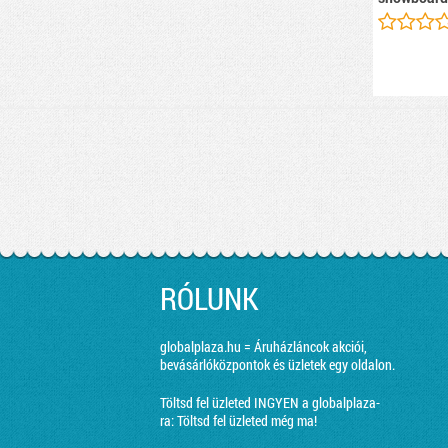
RÓLUNK
globalplaza.hu = Áruházláncok akciói,
bevásárlóközpontok és üzletek egy oldalon.
Töltsd fel üzleted INGYEN a globalplaza-
ra:
Töltsd fel üzleted még ma!