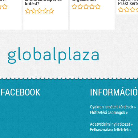
Praktikert
kötést?
FACEBOOK
INFORMÁCIÓ
Gyakran ismételt kérdések »
Előfizetési csomagok »
Adatvédelmi nyilatkozat »
Felhasználási feltételek »