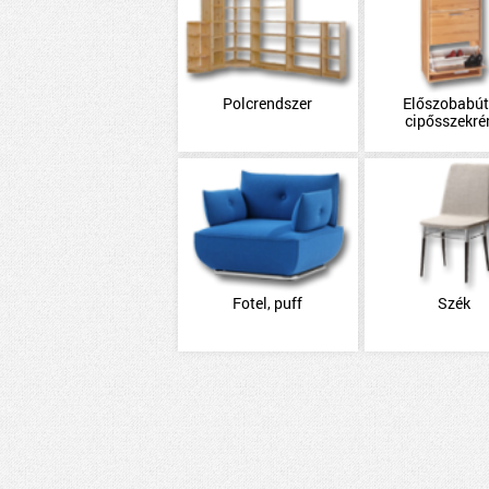
Polcrendszer
Előszobabút
cipősszekré
Fotel, puff
Szék