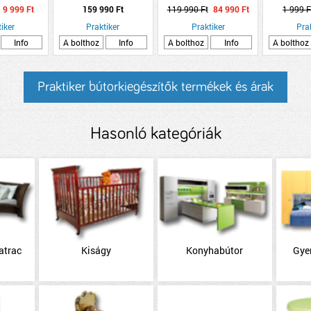
0X98CM
SONOMA TÖLGY/FEHÉR
GARDRÓBSZEKRÉNY
10X25X25
9 999 Ft
159 990 Ft
119 990 Ft
84 990 Ft
1 999 F
ZÖLD
200,1X209,7X61,2
TOLÓAJTÓS
iker
Praktiker
170,3X190,5X61,2CM
Praktiker
Pra
FEHÉR-PUCCINI TÖLGY
Info
A bolthoz
Info
A bolthoz
Info
A bolthoz
Praktiker bútorkiegészítők termékek és árak
Hasonló kategóriák
atrac
Kiságy
Konyhabútor
Gye