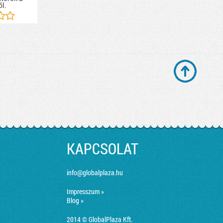
ől.
KAPCSOLAT
info@globalplaza.hu
Impresszum »
Blog »
2014 © GlobalPlaza Kft.