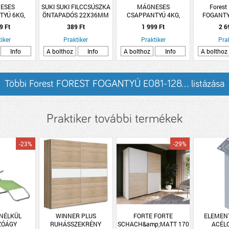
ESES
SUKI SUKI FILCCSÚSZKA
MÁGNESES
Forest
TYÚ 6KG,
ÖNTAPADÓS 22X36MM
CSAPPANTYÚ 4KG,
FOGANTY
RNA
FEHÉR 8DB/CSOMAG
BARNA
FE
9 Ft
389 Ft
1 999 Ft
2 6
iker
Praktiker
Praktiker
Pra
Info
A bolthoz
Info
A bolthoz
Info
A bolthoz
Többi Forest FOREST FOGANTYÚ E081-128... listázása
Praktiker további termékek
-23%
-29%
NÉLKÜL
WINNER PLUS
FORTE FORTE
ELEMEN
ZÓÁGY
RUHÁSSZEKRÉNY
SCHACH&amp;MATT 170
ACÉL