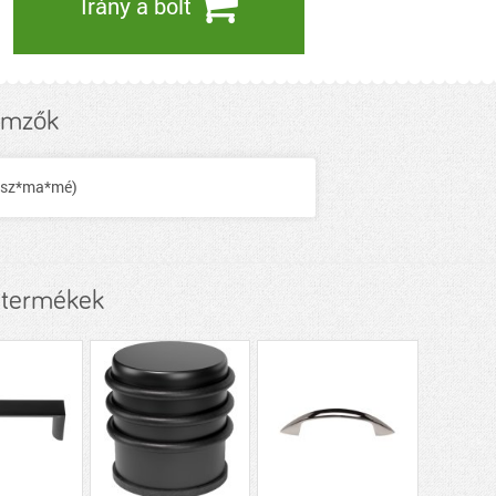
Irány a bolt
emzők
 (sz*ma*mé)
 termékek