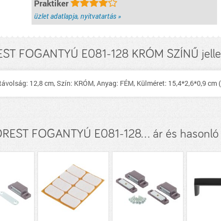
Praktiker
üzlet adatlapja, nyitvatartás »
ST FOGANTYÚ E081-128 KRÓM SZÍNŰ jell
lság: 12,8 cm, Szín: KRÓM, Anyag: FÉM, Külméret: 15,4*2,6*0,9 cm
OREST FOGANTYÚ E081-128... ár és hasonló