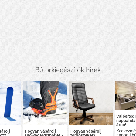
Bútorkiegészítők hírek
Valósítsd
nappalidat
áron!
Kedvezmé
árolj
Hogyan vásárolj
Hogyan vásárolj
nappali b
ot?
snowboardcipőt és -
forgószéket?