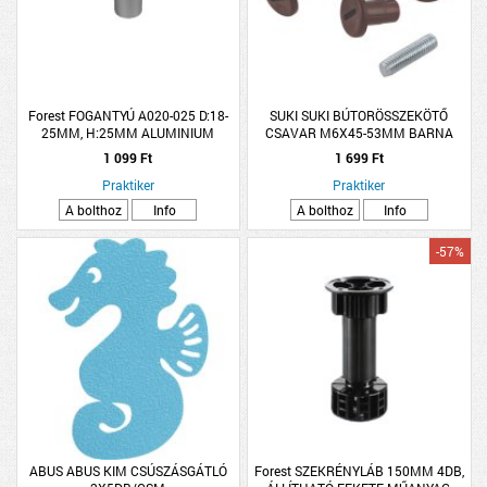
Forest FOGANTYÚ A020-025 D:18-
SUKI SUKI BÚTORÖSSZEKÖTŐ
25MM, H:25MM ALUMINIUM
CSAVAR M6X45-53MM BARNA
4DB/CSM
1 099 Ft
1 699 Ft
Praktiker
Praktiker
A bolthoz
Info
A bolthoz
Info
-57%
ABUS ABUS KIM CSÚSZÁSGÁTLÓ
Forest SZEKRÉNYLÁB 150MM 4DB,