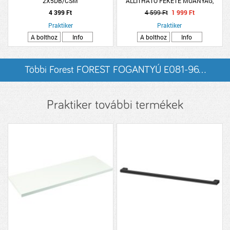
2X5DB/CSM
ÁLLÍTHATÓ FEKETE MŰANYAG,
45010P2S212
4 399 Ft
4 599 Ft
1 999 Ft
Praktiker
Praktiker
A bolthoz
Info
A bolthoz
Info
Többi Forest FOREST FOGANTYÚ E081-96...
listázása
Praktiker további termékek