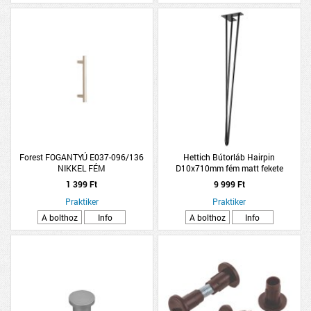
Forest FOGANTYÚ E037-096/136
Hettich Bútorláb Hairpin
NIKKEL FÉM
D10x710mm fém matt fekete
háromszög
1 399 Ft
9 999 Ft
Praktiker
Praktiker
A bolthoz
Info
A bolthoz
Info