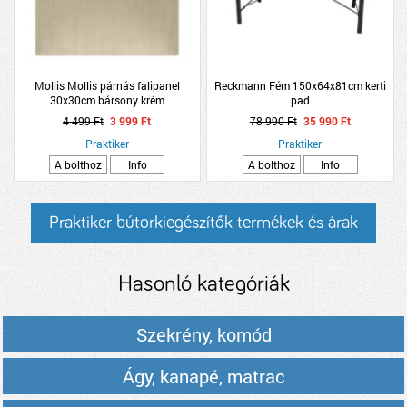
Mollis Mollis párnás falipanel
Reckmann Fém 150x64x81cm kerti
30x30cm bársony krém
pad
4 499 Ft
3 999 Ft
78 990 Ft
35 990 Ft
Praktiker
Praktiker
A bolthoz
Info
A bolthoz
Info
Praktiker bútorkiegészítők termékek és árak
Hasonló kategóriák
Szekrény, komód
Ágy, kanapé, matrac