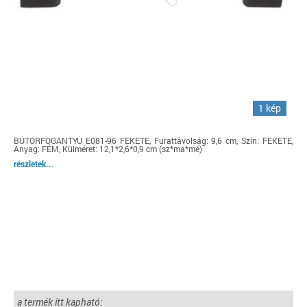
1 kép
BÚTORFOGANTYÚ E081-96 FEKETE, Furattávolság: 9,6 cm, Szín: FEKETE,
Anyag: FÉM, Külméret: 12,1*2,6*0,9 cm (sz*ma*mé)
részletek...
a termék itt kapható: