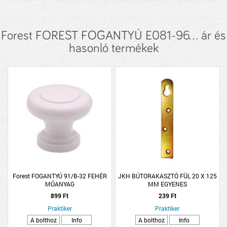
Forest FOREST FOGANTYÚ E081-96... ár és
hasonló termékek
Forest FOGANTYÚ 91/B-32 FEHÉR
JKH BÚTORAKASZTÓ FÜL 20 X 125
MŰANYAG
MM EGYENES
899 Ft
239 Ft
Praktiker
Praktiker
A bolthoz
Info
A bolthoz
Info