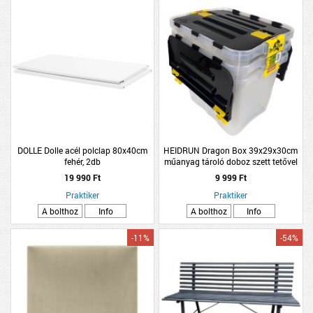
DOLLE Dolle acél polclap 80x40cm
HEIDRUN Dragon Box 39x29x30cm
fehér, 2db
műanyag tároló doboz szett tetővel
3x24L
19 990 Ft
9 999 Ft
Praktiker
Praktiker
A bolthoz
Info
A bolthoz
Info
-11%
-54%