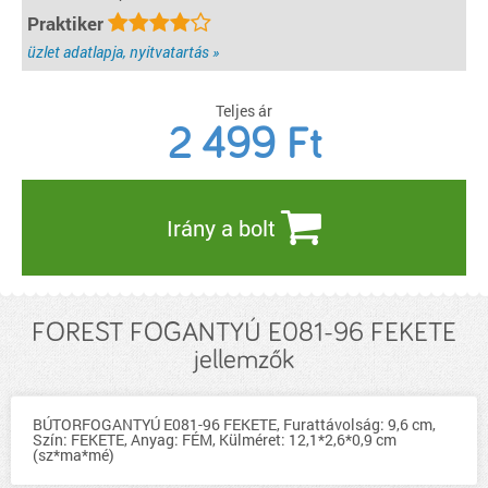
Praktiker
üzlet adatlapja, nyitvatartás »
Teljes ár
2 499
Ft
Irány a bolt
FOREST FOGANTYÚ E081-96 FEKETE
jellemzők
BÚTORFOGANTYÚ E081-96 FEKETE, Furattávolság: 9,6 cm,
Szín: FEKETE, Anyag: FÉM, Külméret: 12,1*2,6*0,9 cm
(sz*ma*mé)