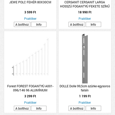
JEWE POLC FEHÉR 80X30CM
CERSANIT CERSANIT LARGA
HOSSZÚ FOGANTYÚ FEKETE SZÍNŰ
2DARAB/CSOMAG
3 599 Ft
18 990 Ft
Praktiker
Praktiker
A bolthoz
Info
A bolthoz
Info
Forest FOREST FOGANTYÚ A001-
DOLLE Dolle 99,5cm szürke egysoros
096/146 96 ALUMÍNIUM
falsín
3 299 Ft
1 199 Ft
Praktiker
Praktiker
A bolthoz
Info
A bolthoz
Info