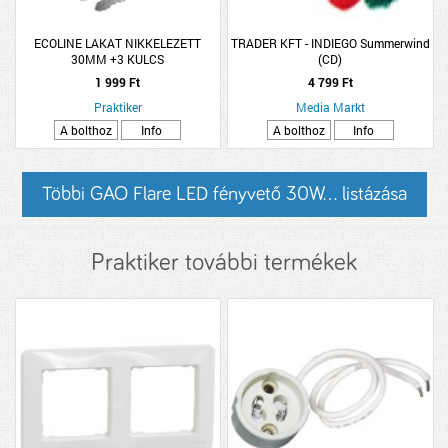
ECOLINE LAKAT NIKKELEZETT
TRADER KFT - INDIEGO Summerwind
30MM +3 KULCS
(CD)
1 999 Ft
4 799 Ft
Praktiker
Media Markt
A bolthoz
Info
A bolthoz
Info
Többi GAO Flare LED fényvető 30W... listázása
Praktiker további termékek