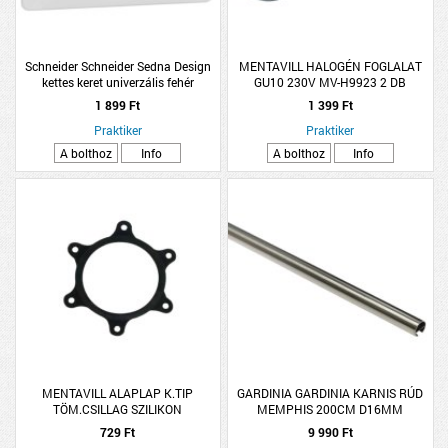
Schneider Schneider Sedna Design
MENTAVILL HALOGÉN FOGLALAT
kettes keret univerzális fehér
GU10 230V MV-H9923 2 DB
1 899 Ft
1 399 Ft
Praktiker
Praktiker
A bolthoz
Info
A bolthoz
Info
MENTAVILL ALAPLAP K.TIP
GARDINIA GARDINIA KARNIS RÚD
TÖM.CSILLAG SZILIKON
MEMPHIS 200CM D16MM
NEMESACÉL
729 Ft
9 990 Ft