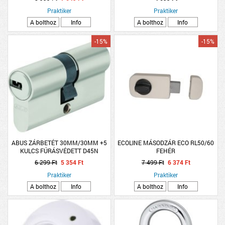
Praktiker
Praktiker
A bolthoz
Info
A bolthoz
Info
-15%
-15%
ABUS ZÁRBETÉT 30MM/30MM +5
ECOLINE MÁSODZÁR ECO RL50/60
KULCS FÚRÁSVÉDETT D45N
FEHÉR
6 299 Ft
5 354 Ft
7 499 Ft
6 374 Ft
Praktiker
Praktiker
A bolthoz
Info
A bolthoz
Info