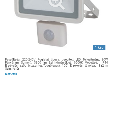
1 kép
Feszültség: 220-240V Foglalat típusa: beépített LED Teljesítmény: 30W
Fényáram (lumen): 3300 lm Színhőmérséklet: 6500K Védettség: IP44
Érzékelési szög (vízszintes/függőleges): 100° Érzékelési távolság: 8±2 m
Szín: fehér
részletek...