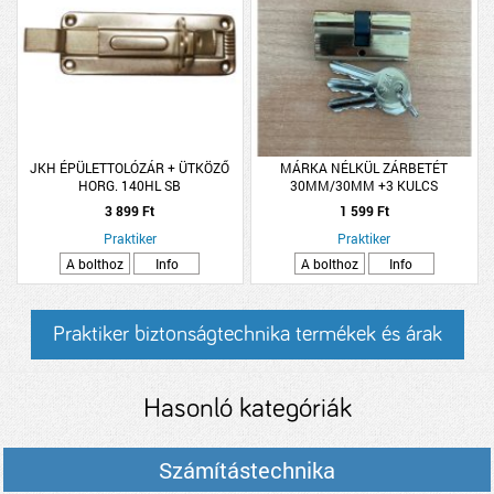
JKH ÉPÜLETTOLÓZÁR + ÜTKÖZŐ
MÁRKA NÉLKÜL ZÁRBETÉT
HORG. 140HL SB
30MM/30MM +3 KULCS
3 899 Ft
1 599 Ft
Praktiker
Praktiker
A bolthoz
Info
A bolthoz
Info
Praktiker biztonságtechnika termékek és árak
Hasonló kategóriák
Számítástechnika