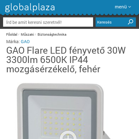
menü
Keresés
Főoldal
Műszaki
Biztonságtechnika
Márka:
GAO
GAO
Flare LED fényvető 30W
3300lm 6500K IP44
mozgásérzékelő, fehér