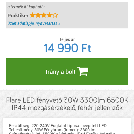
a termék itt kapható:
Praktiker
üzlet adatlapja, nyitvatartás »
Teljes ár
14 990
Ft
Irány a bolt
Flare LED fényvető 30W 3300lm 6500K
IP44 mozgásérzékelő, fehér jellemzők
Feszültség: 220-240V Foglalat típusa: beépített LED
Teljesítmény: 30W Fényáram (lumen): 3300 lm
Színhőmérséklet: 6500K Védettség: IP44 Érzékelési szög