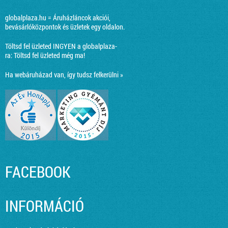
globalplaza.hu = Áruházláncok akciói,
bevásárlóközpontok és üzletek egy oldalon.
Töltsd fel üzleted INGYEN a globalplaza-
ra:
Töltsd fel üzleted még ma!
Ha webáruházad van, így tudsz felkerülni »
FACEBOOK
INFORMÁCIÓ