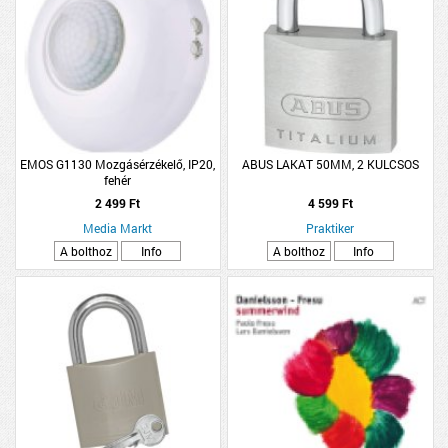
EMOS G1130 Mozgásérzékelő, IP20,
ABUS LAKAT 50MM, 2 KULCSOS
fehér
2 499 Ft
4 599 Ft
Media Markt
Praktiker
A bolthoz
Info
A bolthoz
Info