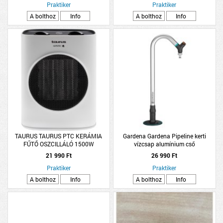
Praktiker
Praktiker
A bolthoz
Info
A bolthoz
Info
TAURUS TAURUS PTC KERÁMIA
Gardena Gardena Pipeline kerti
FŰTŐ OSZCILLÁLÓ 1500W
vízcsap alumínium cső
21 990 Ft
26 990 Ft
Praktiker
Praktiker
A bolthoz
Info
A bolthoz
Info