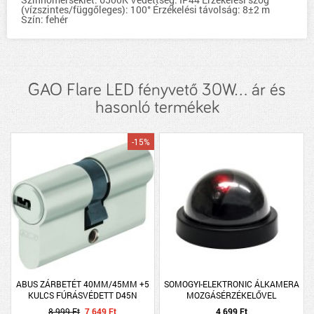
(vízszintes/függőleges): 100° Érzékelési távolság: 8±2 m
Szín: fehér
GAO Flare LED fényvető 30W... ár és
hasonló termékek
-15%
ABUS ZÁRBETÉT 40MM/45MM +5
SOMOGYI-ELEKTRONIC ÁLKAMERA
KULCS FÚRÁSVÉDETT D45N
MOZGÁSÉRZÉKELŐVEL
8 999 Ft
7 649 Ft
4 699 Ft