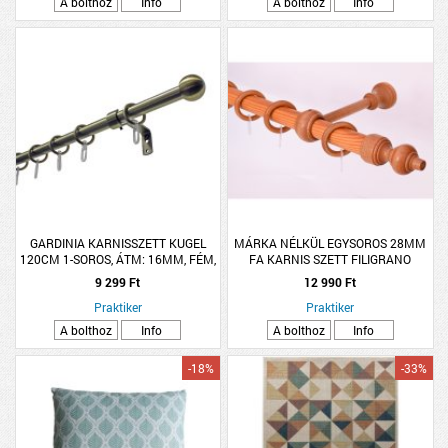
A bolthoz
Info
A bolthoz
Info
GARDINIA KARNISSZETT KUGEL
MÁRKA NÉLKÜL EGYSOROS 28MM
120CM 1-SOROS, ÁTM: 16MM, FÉM,
FA KARNIS SZETT FILIGRANO
ANITK SÁRGARÉZ
260CM, CSERESZNYE SZÍNŰ
9 299 Ft
12 990 Ft
Praktiker
Praktiker
A bolthoz
Info
A bolthoz
Info
-18%
-33%