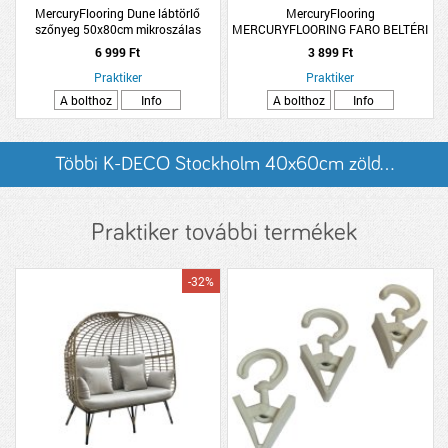
MercuryFlooring Dune lábtörlő
MercuryFlooring
szőnyeg 50x80cm mikroszálas
MERCURYFLOORING FARO BELTÉRI
antracit
SZENNYFOGÓ LÁBTÖRLŐ 40X60CM
6 999 Ft
3 899 Ft
VEGYES SZÍNEKBEN
Praktiker
Praktiker
A bolthoz
Info
A bolthoz
Info
Többi K-DECO Stockholm 40x60cm zöld...
listázása
Praktiker további termékek
-32%