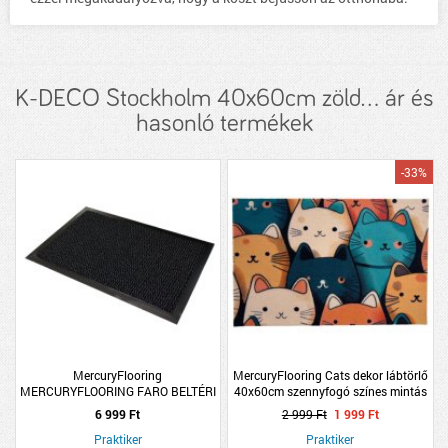
K-DECO Stockholm 40x60cm zöld... ár és
hasonló termékek
-33%
MercuryFlooring
MercuryFlooring Cats dekor lábtörlő
MERCURYFLOORING FARO BELTÉRI
40x60cm szennyfogó színes mintás
SZENNYFOGÓ LÁBTÖRLŐ 60X90CM
6 999 Ft
2 999 Ft
1 999 Ft
ANTRACIT
Praktiker
Praktiker