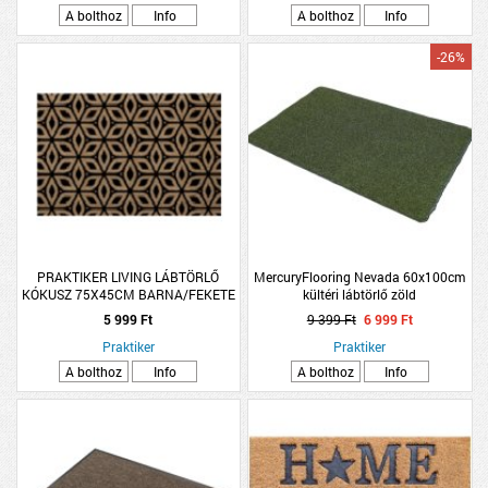
A bolthoz
Info
A bolthoz
Info
-26%
PRAKTIKER LIVING LÁBTÖRLŐ
MercuryFlooring Nevada 60x100cm
KÓKUSZ 75X45CM BARNA/FEKETE
kültéri lábtörlő zöld
MINTÁS
5 999 Ft
9 399 Ft
6 999 Ft
Praktiker
Praktiker
A bolthoz
Info
A bolthoz
Info