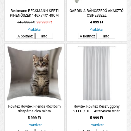
Reckmann RECKMANN KERTI
GARDINIA RÁNCSZEDŐ AKASZTÓ
PIHENŐSZÉK 146X74X149CM
CSIPESSZEL
PÁRNÁVAL
145 990 Ft
99 990 Ft
4 099 Ft
Praktiker
Praktiker
A bolthoz
Info
A bolthoz
Info
Rovitex Rovitex Friends 45x45cm
Rovitex Rovitex Készfüggöny
díszpárna cica minta
91113/101 145x245cm fehér
5 999 Ft
5 999 Ft
Praktiker
Praktiker