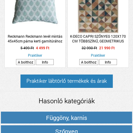
Reckmann Reckmann levél mintás
K-DECO CAPRI SZŐNYEG 120X170
45x45cm párna kerti garnitúrához
CM TÖBBSZÍNŰ, GEOMETRIKUS
MINTA
5 499 Ft
4 499 Ft
32 990 Ft
21 990 Ft
Praktiker
Praktiker
A bolthoz
Info
A bolthoz
Info
Praktiker lábtörlő termékek és árak
Hasonló kategóriák
Függöny, karnis
Szőnyeg