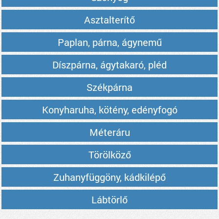
Asztalterítő
Paplan, párna, ágynemű
Díszpárna, ágytakaró, pléd
Székpárna
Konyharuha, kötény, edényfogó
Méteráru
Törölköző
Zuhanyfüggöny, kádkilépő
Lábtörlő