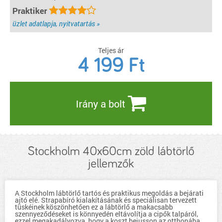
Praktiker
üzlet adatlapja, nyitvatartás »
Teljes ár
4 199
Ft
Irány a bolt
Stockholm 40x60cm zöld lábtörlő
jellemzők
A Stockholm lábtörlő tartós és praktikus megoldás a bejárati
ajtó elé. Strapabíró kialakításának és speciálisan tervezett
tüskéinek köszönhetően ez a lábtörlő a makacsabb
szennyeződéseket is könnyedén eltávolítja a cipők talpáról,
ezzel megakadályozva, hogy a koszt bejusson az otthonába.