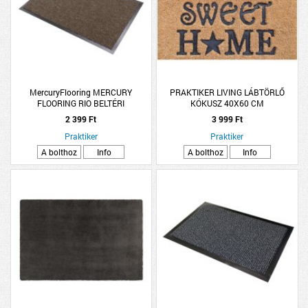
MercuryFlooring MERCURY
PRAKTIKER LIVING LÁBTÖRLŐ
FLOORING RIO BELTÉRI
KÓKUSZ 40X60 CM
SZENNYFOGÓ LÁBTÖRLŐ 40X60CM
2 399 Ft
3 999 Ft
VEGYES SZÍNEKBEN
Praktiker
Praktiker
A bolthoz
Info
A bolthoz
Info