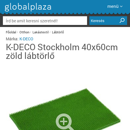
menü
Keresés
Főoldal
Otthon
Lakástextil
Lábtörlő
Márka:
K-DECO
K-DECO
Stockholm 40x60cm
zöld lábtörlő