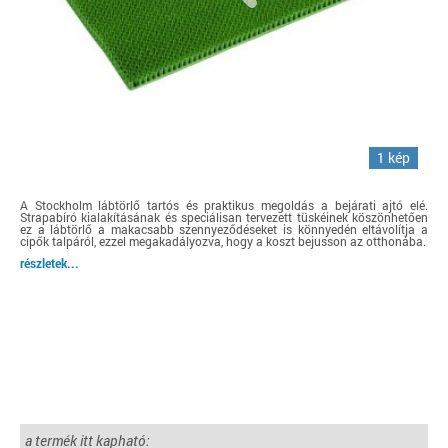
1 kép
A Stockholm lábtörlő tartós és praktikus megoldás a bejárati ajtó elé.
Strapabíró kialakításának és speciálisan tervezett tüskéinek köszönhetően
ez a lábtörlő a makacsabb szennyeződéseket is könnyedén eltávolítja a
cipők talpáról, ezzel megakadályozva, hogy a koszt bejusson az otthonába.
részletek...
a termék itt kapható: