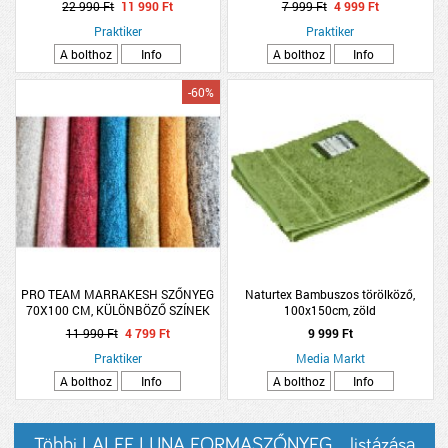
22 990 Ft
11 990 Ft
7 999 Ft
4 999 Ft
Praktiker
Praktiker
A bolthoz
Info
A bolthoz
Info
-60%
PRO TEAM MARRAKESH SZŐNYEG
Naturtex Bambuszos törölköző,
70X100 CM, KÜLÖNBÖZŐ SZÍNEK
100x150cm, zöld
11 990 Ft
4 799 Ft
9 999 Ft
Praktiker
Media Markt
A bolthoz
Info
A bolthoz
Info
Többi LALEE LUNA FORMASZŐNYEG... listázása