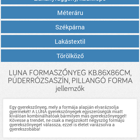
Méteráru
Székpárna
Lakástextil
Törölköző
LUNA FORMASZŐNYEG KB.86X86CM,
PÚDERRÓZSASZÍN, PILLANGÓ FORMA
jellemzők
Egy gyerekszőnyeg, mely a formája alapján elvarázsolja
gyermekét! A LUNA gyerekszőnyegek egyszerűségük miatt
kiválóan kombinálhatóak bármilyen más gyerekszőnyeggel!
Kövesse a trendet, ne csak a megszokott négyszög formájú
gyerekszőnyeget válassza, ezzel is életet varázsolva a
gyerekszobába!