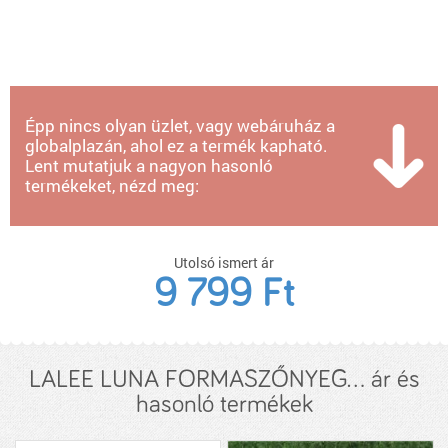
Épp nincs olyan üzlet, vagy webáruház a
globalplazán, ahol ez a termék kapható.
Lent mutatjuk a nagyon hasonló
termékeket, nézd meg:
Utolsó ismert ár
9 799 Ft
LALEE LUNA FORMASZŐNYEG... ár és
hasonló termékek