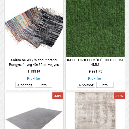
Márka nélkül / Without brand
K-DECO K-DECO MŰFŰ 133X300CM
Rongyszőnyeg 40x60cm vegyes
4MM
színben pamut
1 199 Ft
9 971 Ft
Praktiker
Praktiker
A bolthoz
Info
A bolthoz
Info
-60%
-60%