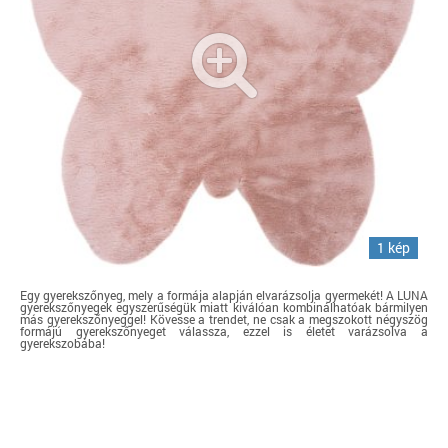
1 kép
Egy gyerekszőnyeg, mely a formája alapján elvarázsolja gyermekét! A LUNA
gyerekszőnyegek egyszerűségük miatt kiválóan kombinálhatóak bármilyen
más gyerekszőnyeggel! Kövesse a trendet, ne csak a megszokott négyszög
formájú gyerekszőnyeget válassza, ezzel is életet varázsolva a
gyerekszobába!