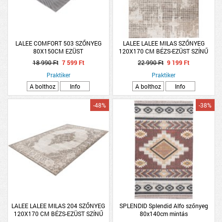
LALEE COMFORT 503 SZŐNYEG
LALEE LALEE MILAS SZŐNYEG
80X150CM EZÜST
120X170 CM BÉZS-EZÜST SZÍNŰ
18 990 Ft
7 599 Ft
22 990 Ft
9 199 Ft
Praktiker
Praktiker
A bolthoz
Info
A bolthoz
Info
-48%
-38%
LALEE LALEE MILAS 204 SZŐNYEG
SPLENDID Splendid Alfo szőnyeg
120X170 CM BÉZS-EZÜST SZÍNŰ
80x140cm mintás