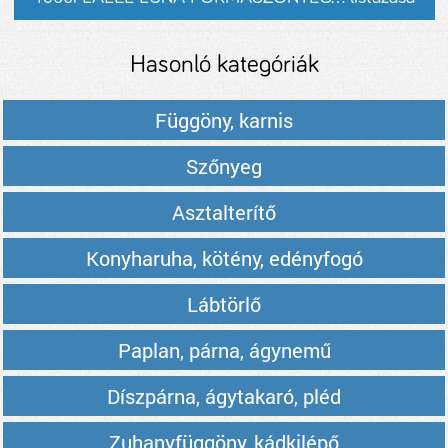
Hasonló kategóriák
Függöny, karnis
Szőnyeg
Asztalterítő
Konyharuha, kötény, edényfogó
Lábtörlő
Paplan, párna, ágynemű
Díszpárna, ágytakaró, pléd
Zuhanyfüggöny, kádkilépő