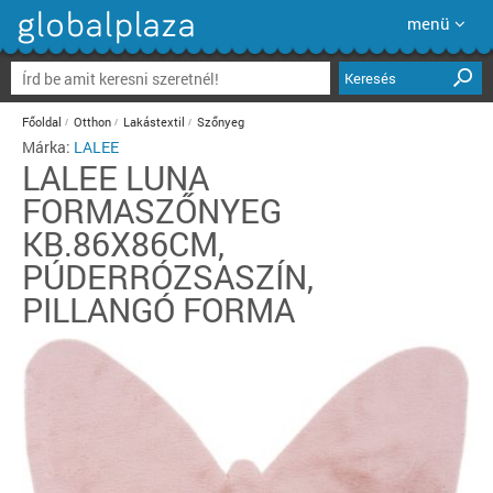
menü
Keresés
Főoldal
Otthon
Lakástextil
Szőnyeg
Márka:
LALEE
LALEE
LUNA
FORMASZŐNYEG
KB.86X86CM,
PÚDERRÓZSASZÍN,
PILLANGÓ FORMA