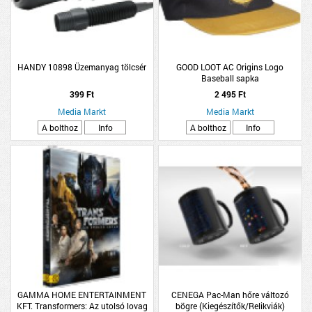
HANDY 10898 Üzemanyag tölcsér
GOOD LOOT AC Origins Logo
Baseball sapka
(Kiegészítők/Relikviák)
399 Ft
2 495 Ft
Media Markt
Media Markt
A bolthoz
Info
A bolthoz
Info
GAMMA HOME ENTERTAINMENT
CENEGA Pac-Man hőre változó
KFT. Transformers: Az utolsó lovag
bögre (Kiegészítők/Relikviák)