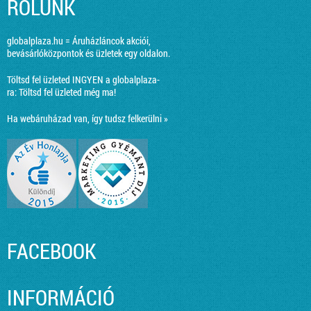
RÓLUNK
globalplaza.hu = Áruházláncok akciói,
bevásárlóközpontok és üzletek egy oldalon.
Töltsd fel üzleted INGYEN a globalplaza-
ra:
Töltsd fel üzleted még ma!
Ha webáruházad van, így tudsz felkerülni »
FACEBOOK
INFORMÁCIÓ