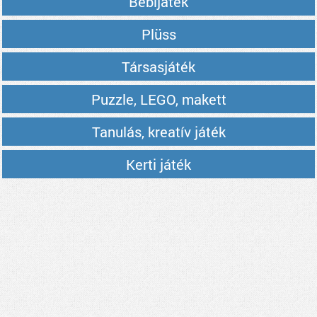
Bébijáték
Plüss
Társasjáték
Puzzle, LEGO, makett
Tanulás, kreatív játék
Kerti játék