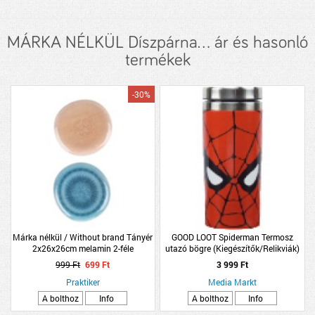
MÁRKA NÉLKÜL Díszpárna... ár és hasonló
termékek
-30%
Márka nélkül / Without brand Tányér
GOOD LOOT Spiderman Termosz
2x26x26cm melamin 2-féle
utazó bögre (Kiegészítők/Relikviák)
999 Ft
699 Ft
3 999 Ft
Praktiker
Media Markt
A bolthoz
Info
A bolthoz
Info