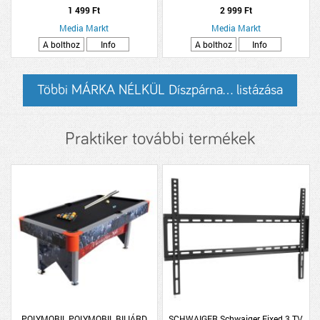
(DVD)
1 499 Ft
2 999 Ft
Media Markt
Media Markt
A bolthoz
Info
A bolthoz
Info
Többi MÁRKA NÉLKÜL Díszpárna... listázása
Praktiker további termékek
POLYMOBIL POLYMOBIL BILIÁRD
SCHWAIGER Schwaiger Fixed 3 TV