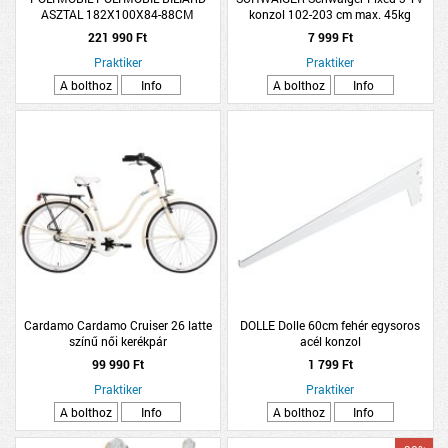
ASZTAL 182X100X84-88CM
konzol 102-203 cm max. 45kg
37&quot;-80&quot;
221 990 Ft
7 999 Ft
Praktiker
Praktiker
A bolthoz
Info
A bolthoz
Info
Cardamo Cardamo Cruiser 26 latte
DOLLE Dolle 60cm fehér egysoros
színű női kerékpár
acél konzol
99 990 Ft
1 799 Ft
Praktiker
Praktiker
A bolthoz
Info
A bolthoz
Info