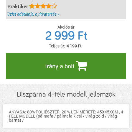
Praktiker
üzlet adatlapja, nyitvatartás »
Akciós ár
2 999
Ft
Teljes ár:
4 199 Ft
Irány a bolt
Díszpárna 4-féle modell jellemzők
ANYAGA: 80% POLIÉSZTER- 20 % LEN MÉRETE: 45X45XCM , 4
FÉLE MODELL (pálmafa / pálmafa kicsi / virág-zöld / virág-
barna) /