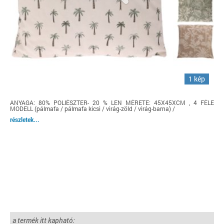
1 kép
ANYAGA: 80% POLIÉSZTER- 20 % LEN MÉRETE: 45X45XCM , 4 FÉLE
MODELL (pálmafa / pálmafa kicsi / virág-zöld / virág-barna) /
részletek...
a termék itt kapható: