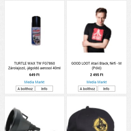
TURTLE WAX TW FG7860
GOOD LOOT Atari Black, férfi - M
Zárolajozó, -jégoldó aerosol 40ml
(Póló)
649 Ft
2 495 Ft
Media Markt
Media Markt
A bolthoz
Info
A bolthoz
Info