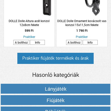
DOLLE Dolle Altura acél konzol
DOLLE Dolle Ornament kovácsolt vas
12x8cm fekete
konzol 15x11,5cm fekete
599 Ft
1 790 Ft
Praktiker
Praktiker
A bolthoz
Info
A bolthoz
Info
Praktiker fiújáték termékek és árak
Hasonló kategóriák
Lányjáték
Fiújáték