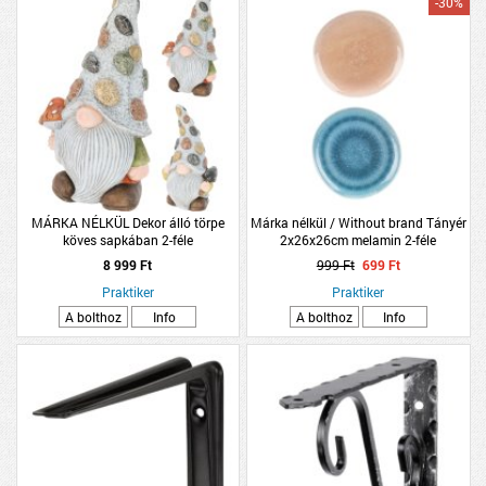
-30%
MÁRKA NÉLKÜL Dekor álló törpe
Márka nélkül / Without brand Tányér
köves sapkában 2-féle
2x26x26cm melamin 2-féle
8 999 Ft
999 Ft
699 Ft
Praktiker
Praktiker
A bolthoz
Info
A bolthoz
Info