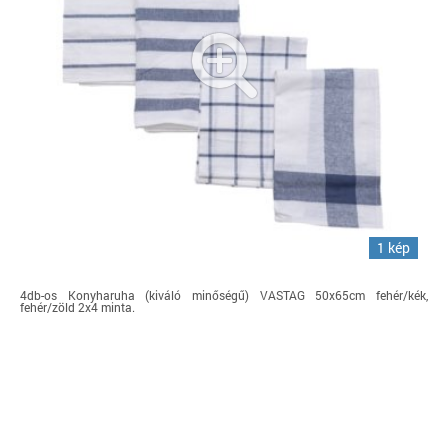
1 kép
4db-os Konyharuha (kiváló minőségű) VASTAG 50x65cm fehér/kék,
fehér/zöld 2x4 minta.