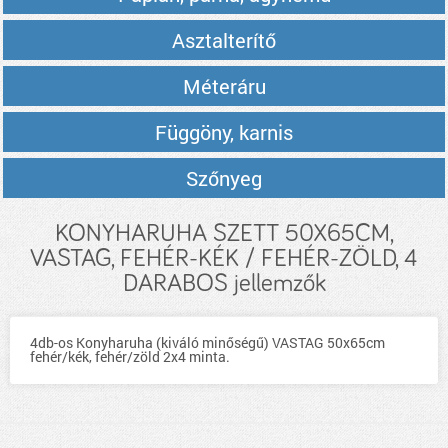
Asztalterítő
Méteráru
Függöny, karnis
Szőnyeg
KONYHARUHA SZETT 50X65CM,
VASTAG, FEHÉR-KÉK / FEHÉR-ZÖLD, 4
DARABOS jellemzők
4db-os Konyharuha (kiváló minőségű) VASTAG 50x65cm
fehér/kék, fehér/zöld 2x4 minta.