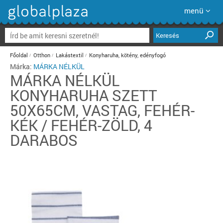
menü
Keresés
Főoldal
Otthon
Lakástextil
Konyharuha, kötény, edényfogó
Márka:
MÁRKA NÉLKÜL
MÁRKA NÉLKÜL
KONYHARUHA SZETT
50X65CM, VASTAG, FEHÉR-
KÉK / FEHÉR-ZÖLD, 4
DARABOS