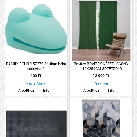
FAMILY POUND 57279 Szilikon béka
Rovitex ROVITEX KÉSZFÜGGÖNY
edényfogó
145X250CM SÖTÉTZÖLD
439 Ft
12 990 Ft
Media Markt
Praktiker
A bolthoz
Info
A bolthoz
Info