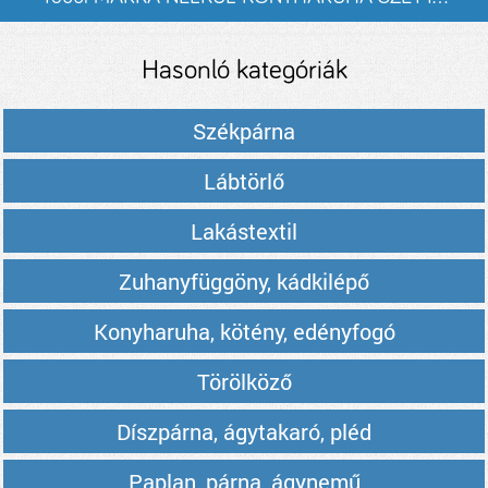
listázása
Hasonló kategóriák
Székpárna
Lábtörlő
Lakástextil
Zuhanyfüggöny, kádkilépő
Konyharuha, kötény, edényfogó
Törölköző
Díszpárna, ágytakaró, pléd
Paplan, párna, ágynemű