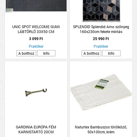
UNIC SPOT WELCOME GUMI
SPLENDID Splendid Arno szőnyeg
LÁBTÖRLŐ 33X50 CM
160x230cm fekete mintás
3 099 Ft
25 990 Ft
Praktiker
Praktiker
A bolthoz
Info
A bolthoz
Info
GARDINIA EURÓPA FÉM
Naturtex Bambuszos törölköző,
KARNISTARTÓ 20CM
50x100cm, krém