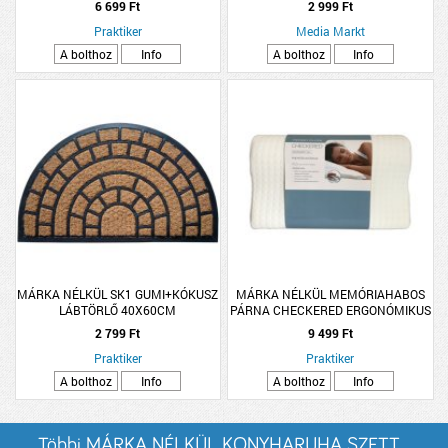
6 699 Ft
2 999 Ft
Praktiker
Media Markt
A bolthoz
Info
A bolthoz
Info
MÁRKA NÉLKÜL SK1 GUMI+KÓKUSZ
MÁRKA NÉLKÜL MEMÓRIAHABOS
LÁBTÖRLŐ 40X60CM
PÁRNA CHECKERED ERGONÓMIKUS
50X30X10CM
2 799 Ft
9 499 Ft
Praktiker
Praktiker
A bolthoz
Info
A bolthoz
Info
Többi MÁRKA NÉLKÜL KONYHARUHA SZETT...