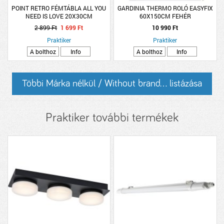
POINT RETRO FÉMTÁBLA ALL YOU
GARDINIA THERMO ROLÓ EASYFIX
NEED IS LOVE 20X30CM
60X150CM FEHÉR
2 899 Ft
1 699 Ft
10 990 Ft
Praktiker
Praktiker
A bolthoz
Info
A bolthoz
Info
Többi Márka nélkül / Without brand... listázása
Praktiker további termékek