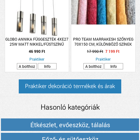
GLOBO ANNIKA FÜGGESZTÉK 4XE27
PRO TEAM MARRAKESH SZŐNYEG
25W MATT NIKKEL/FÜSTSZÍNŰ
70X150 CM, KÜLÖNBÖZŐ SZÍNEK
ÜVEG 156×80CM
46 990 Ft
17 990 Ft
7 199 Ft
Praktiker
Praktiker
A bolthoz
Info
A bolthoz
Info
Praktiker dekoráció termékek és árak
Hasonló kategóriák
Étkészlet, evőeszköz, tálalás
Főző- és sütőeszköz