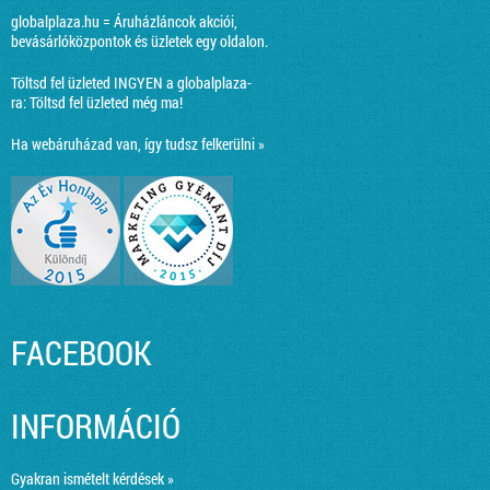
globalplaza.hu = Áruházláncok akciói,
bevásárlóközpontok és üzletek egy oldalon.
Töltsd fel üzleted INGYEN a globalplaza-
ra:
Töltsd fel üzleted még ma!
Ha webáruházad van, így tudsz felkerülni »
FACEBOOK
INFORMÁCIÓ
Gyakran ismételt kérdések »