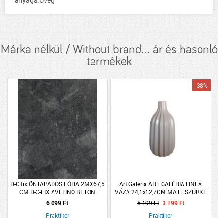
anyaga:Üveg
Márka nélkül / Without brand... ár és hasonló
termékek
-38%
D-C fix ÖNTAPADÓS FÓLIA 2MX67,5
Art Galéria ART GALÉRIA LINEA
CM D-C-FIX AVELINO BETON
VÁZA 24,1x12,7CM MATT SZÜRKE
6 099 Ft
5 199 Ft
3 199 Ft
Praktiker
Praktiker