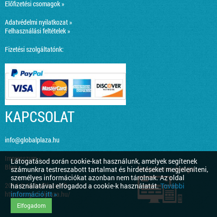
Előfizetési csomagok »
Adatvédelmi nyilatkozat »
Felhasználási feltételek »
Fizetési szolgáltatónk:
KAPCSOLAT
info@globalplaza.hu
Impresszum »
Látogatásod során cookie-kat használunk, amelyek segítenek
Blog »
Responsive design
számunkra testreszabott tartalmat és hirdetéseket megjeleníteni,
személyes információkat azonban nem tárolnak. Az oldal
2014 © GlobalPlaza Kft.
használatával elfogadod a cookie-k használatát.
További
információ itt »
http://co.globalplaza.hu/
Elfogadom