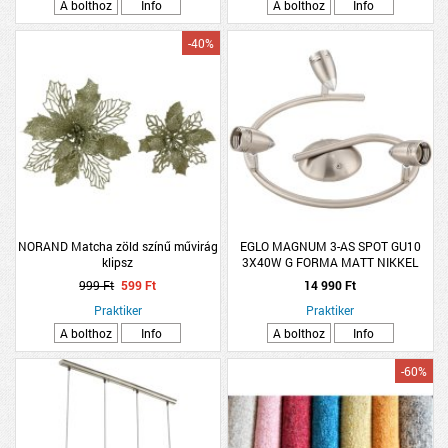
A bolthoz
Info
A bolthoz
Info
-40%
NORAND Matcha zöld színű művirág
EGLO MAGNUM 3-AS SPOT GU10
klipsz
3X40W G FORMA MATT NIKKEL
FÉNYFORRÁS NÉLKÜL (CSAK
999 Ft
599 Ft
14 990 Ft
ENTAK/LED)
Praktiker
Praktiker
A bolthoz
Info
A bolthoz
Info
-60%