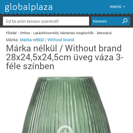
menü
Keresés
Főoldal
Otthon
Lakásfelszerelés, háztartási kiegészítők
Dekoráció
Márka:
Márka nélkül / Without brand
Márka nélkül / Without brand
28x24,5x24,5cm üveg váza 3-
féle színben