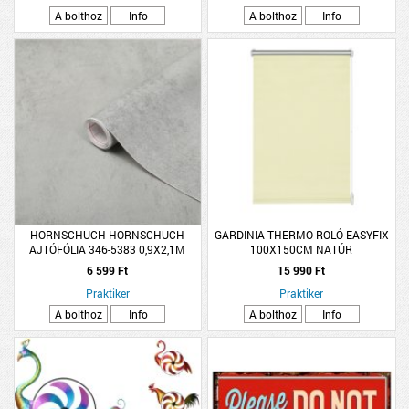
A bolthoz
Info
A bolthoz
Info
HORNSCHUCH HORNSCHUCH
GARDINIA THERMO ROLÓ EASYFIX
AJTÓFÓLIA 346-5383 0,9X2,1M
100X150CM NATÚR
SZÜRKE EGYSZÍNŰ
6 599 Ft
15 990 Ft
Praktiker
Praktiker
A bolthoz
Info
A bolthoz
Info