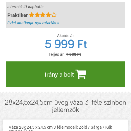
a termék itt kapható:
Praktiker
üzlet adatlapja, nyitvatartás »
Akciós ár
5 999
Ft
Teljes ár:
7 999 Ft
Irány a bolt
28x24,5x24,5cm üveg váza 3-féle színben
jellemzők
Váza 28x 24,5 x 24,5 cm 3 féle modell: Zöld / Sárga / Kék