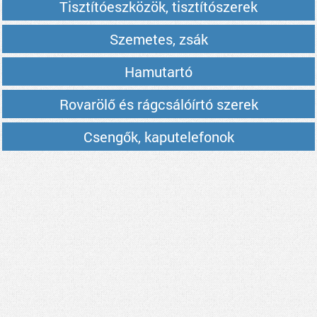
Tisztítóeszközök, tisztítószerek
Szemetes, zsák
Hamutartó
Rovarölő és rágcsálóírtó szerek
Csengők, kaputelefonok