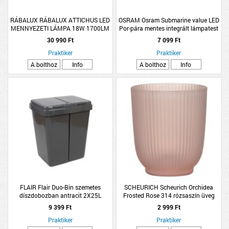
RÁBALUX RÁBALUX ATTICHUS LED
OSRAM Osram Submarine value LED
MENNYEZETI LÁMPA 18W 1700LM
Por-pára mentes integrált lámpatest
4000K IP44 43X13CM MATT
30 990 Ft
7 099 Ft
FEKETE
Praktiker
Praktiker
A bolthoz
Info
A bolthoz
Info
FLAIR Flair Duo-Bin szemetes
SCHEURICH Scheurich Orchidea
díszdobozban antracit 2X25L
Frosted Rose 314 rózsaszín üveg
48,5X43,5X32,5CM
kaspó 15cm
9 399 Ft
2 999 Ft
Praktiker
Praktiker