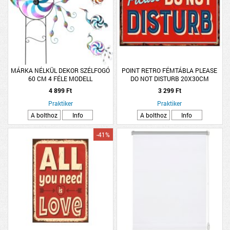
MÁRKA NÉLKÜL DEKOR SZÉLFOGÓ
POINT RETRO FÉMTÁBLA PLEASE
60 CM 4 FÉLE MODELL
DO NOT DISTURB 20X30CM
4 899 Ft
3 299 Ft
Praktiker
Praktiker
A bolthoz
Info
A bolthoz
Info
-41%