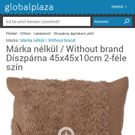
menü
Keresés
Főoldal
Otthon
Lakástextil
Díszpárna, ágytakaró, pléd
Márka:
Márka nélkül / Without brand
Márka nélkül / Without brand
Díszpárna 45x45x10cm 2-féle
szín