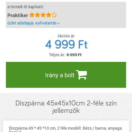
a termék itt kapható:
Praktiker
üzlet adatlapja, nyitvatartás »
Akciós ár
4 999
Ft
Teljes ár:
6 999 Ft
Irány a bolt
Díszpárna 45x45x10cm 2-féle szín
jellemzők
Diszpárna 45 * 45 *10 cm, 2 féle modell: Bézs / barna, anyaga: