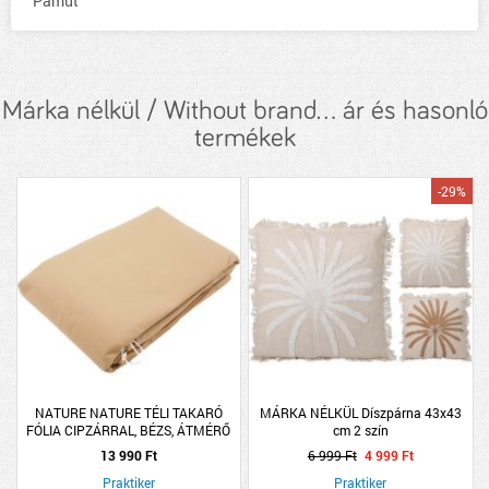
Pamut
Márka nélkül / Without brand... ár és hasonló
termékek
-29%
NATURE NATURE TÉLI TAKARÓ
MÁRKA NÉLKÜL Díszpárna 43x43
FÓLIA CIPZÁRRAL, BÉZS, ÁTMÉRŐ
cm 2 szín
150CMX2M, 70GR/M2
13 990 Ft
6 999 Ft
4 999 Ft
Praktiker
Praktiker