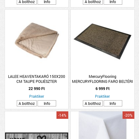
A bolthoz
Info
A bolthoz
Info
LALEE HEAVENTAKARÓ 150X200
MercuryFlooring
CM TAUPE POLIÉSZTER
MERCURYFLOORING FARO BELTÉRI
SZENNYFOGÓ LÁBTÖRLŐ 60X90CM
22 990 Ft
6 999 Ft
BARNA
Praktiker
Praktiker
A bolthoz
Info
A bolthoz
Info
-14%
-20%