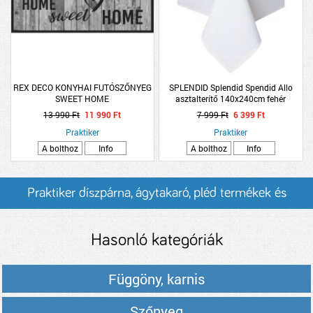
REX DECO KONYHAI FUTÓSZŐNYEG
SPLENDID Splendid Spendid Allo
SWEET HOME
asztalterítő 140x240cm fehér
13 990 Ft
11 990 Ft
7 999 Ft
6 399 Ft
Praktiker
Praktiker
A bolthoz
Info
A bolthoz
Info
Praktiker díszpárna, ágytakaró, pléd termékek és
árak
Hasonló kategóriák
Függöny, karnis
Szőnyeg