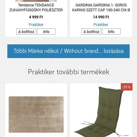
Tendance TENDANCE
GARDINIA GARDINIA 1- SOROS
ZUHANYFÜGGÖNY POLIÉSZTER
KARNIS SZETT CAP 190-340 CM Ø
120X180CM SZÜRKE 8 DARAB
16MM, FÉM, NEMESACÉL
4 999 Ft
14 990 Ft
KARIKÁVAL
Praktiker
Praktiker
A bolthoz
Info
A bolthoz
Info
Többi Márka nélkül / Without brand... listázása
Praktiker további termékek
-31%