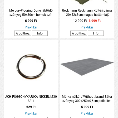
MercuryFlooring Dune lábtörlő
Reckmann Reckmann Kültéri párna
szőnyeg 50x80cm homok szín
120x52x8cm magas háttámlájú
mikroszálas
székhez, zöld
6 999 Ft
12 990 Ft
8 999 Ft
Praktiker
Praktiker
A bolthoz
Info
A bolthoz
Info
JKH FÜGGÖNYKARIKA NIKKEL M30
Márka nélkül / Without brand Sátor
SB-1
szőnyeg 300x250x0,5cm polietilén
629 Ft
5 999 Ft
Praktiker
Praktiker