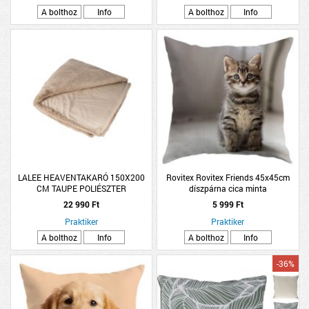
A bolthoz
Info
A bolthoz
Info
LALEE HEAVENTAKARÓ 150X200
Rovitex Rovitex Friends 45x45cm
CM TAUPE POLIÉSZTER
díszpárna cica minta
22 990 Ft
5 999 Ft
Praktiker
Praktiker
A bolthoz
Info
A bolthoz
Info
-36%