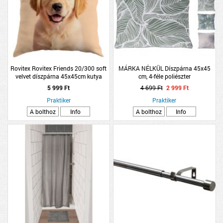
Rovitex Rovitex Friends 20/300 soft
MÁRKA NÉLKÜL Díszpárna 45x45
velvet díszpárna 45x45cm kutya
cm, 4-féle poliészter
minta
5 999 Ft
4 699 Ft
2 999 Ft
Praktiker
Praktiker
A bolthoz
Info
A bolthoz
Info