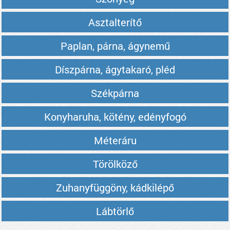
Asztalterítő
Paplan, párna, ágynemű
Díszpárna, ágytakaró, pléd
Székpárna
Konyharuha, kötény, edényfogó
Méteráru
Törölköző
Zuhanyfüggöny, kádkilépő
Lábtörlő