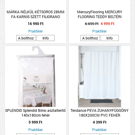
MÁRKA NÉLKÜL KÉTSOROS 28MM
MercuryFlooring MERCURY
FA KARNIS SZETT FILIGRANO
FLOORING TEDDY BELTÉRI
160CM, CSERESZNYE SZÍNŰ
SZENNYFOGÓ LÁBTÖRLŐ 60X80CM
16 990 Ft
6 699 Ft
4 999 Ft
GRAFITSZÜRKE
Praktiker
Praktiker
A bolthoz
Info
A bolthoz
Info
SPLENDID Splendid Bimo asztalterítő
Tendance PEVA ZUHANYFÜGGÖNY
140x180cm fehér
180X200CM PVC FEHÉR
5 999 Ft
4 399 Ft
Praktiker
Praktiker