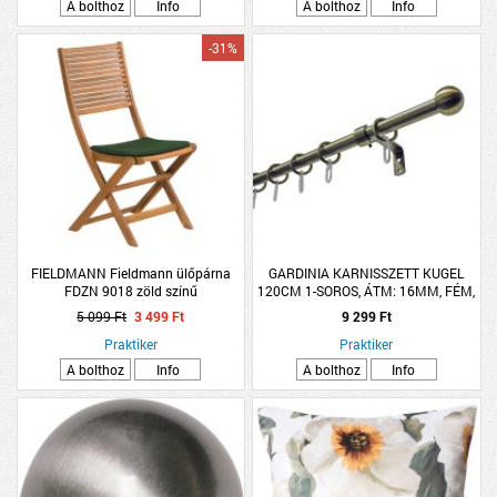
A bolthoz
Info
A bolthoz
Info
-31%
FIELDMANN Fieldmann ülőpárna
GARDINIA KARNISSZETT KUGEL
FDZN 9018 zöld színű
120CM 1-SOROS, ÁTM: 16MM, FÉM,
38,5x38,5x5cm
ANITK SÁRGARÉZ
5 099 Ft
3 499 Ft
9 299 Ft
Praktiker
Praktiker
A bolthoz
Info
A bolthoz
Info