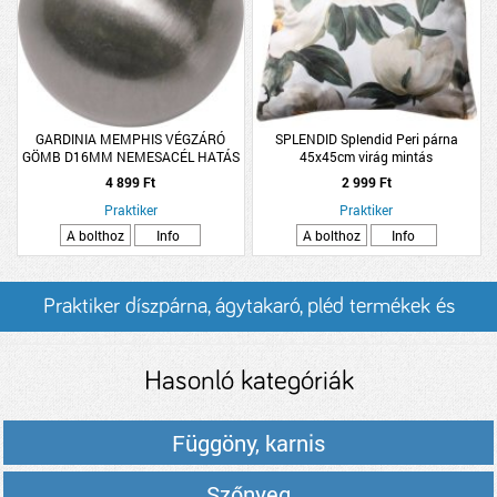
GARDINIA MEMPHIS VÉGZÁRÓ
SPLENDID Splendid Peri párna
GÖMB D16MM NEMESACÉL HATÁS
45x45cm virág mintás
4 899 Ft
2 999 Ft
Praktiker
Praktiker
A bolthoz
Info
A bolthoz
Info
Praktiker díszpárna, ágytakaró, pléd termékek és
árak
Hasonló kategóriák
Függöny, karnis
Szőnyeg