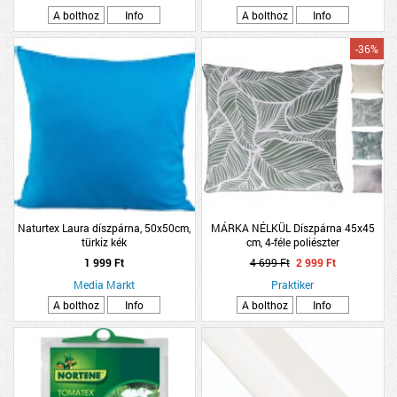
A bolthoz
Info
A bolthoz
Info
-36%
Naturtex Laura díszpárna, 50x50cm,
MÁRKA NÉLKÜL Díszpárna 45x45
türkiz kék
cm, 4-féle poliészter
1 999 Ft
4 699 Ft
2 999 Ft
Media Markt
Praktiker
A bolthoz
Info
A bolthoz
Info