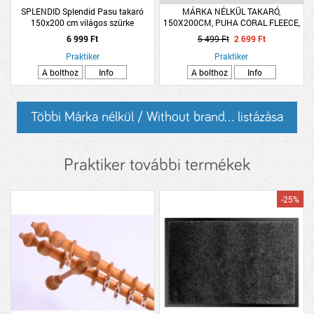
SPLENDID Splendid Pasu takaró
MÁRKA NÉLKÜL TAKARÓ,
150x200 cm világos szürke
150X200CM, PUHA CORAL FLEECE,
POLIÉSZTER, 5 SZÍN
6 999 Ft
5 499 Ft
2 699 Ft
Praktiker
Praktiker
A bolthoz
Info
A bolthoz
Info
Többi Márka nélkül / Without brand... listázása
Praktiker további termékek
-25%