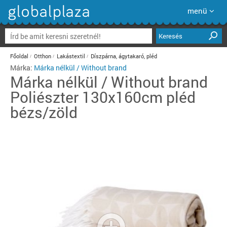
menü
Keresés
Főoldal
Otthon
Lakástextil
Díszpárna, ágytakaró, pléd
Márka:
Márka nélkül / Without brand
Márka nélkül / Without brand
Poliészter 130x160cm pléd
bézs/zöld