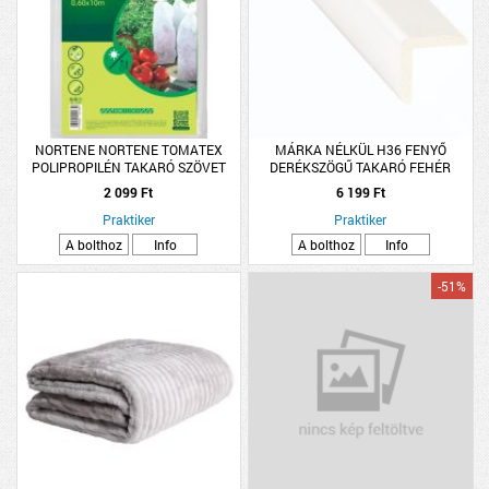
NORTENE NORTENE TOMATEX
MÁRKA NÉLKÜL H36 FENYŐ
POLIPROPILÉN TAKARÓ SZÖVET
DERÉKSZÖGŰ TAKARÓ FEHÉR
0,6X10 M
FESTETT 240 CM
2 099 Ft
6 199 Ft
Praktiker
Praktiker
A bolthoz
Info
A bolthoz
Info
-51%