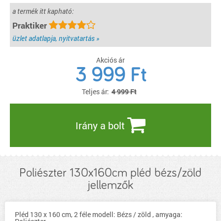
a termék itt kapható:
Praktiker
üzlet adatlapja, nyitvatartás »
Akciós ár
3 999
Ft
Teljes ár:
4 999 Ft
Irány a bolt
Poliészter 130x160cm pléd bézs/zöld
jellemzők
Pléd 130 x 160 cm, 2 féle modell: Bézs / zöld , amyaga: