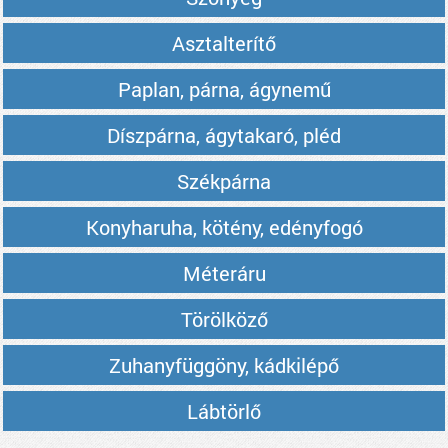
Asztalterítő
Paplan, párna, ágynemű
Díszpárna, ágytakaró, pléd
Székpárna
Konyharuha, kötény, edényfogó
Méteráru
Törölköző
Zuhanyfüggöny, kádkilépő
Lábtörlő