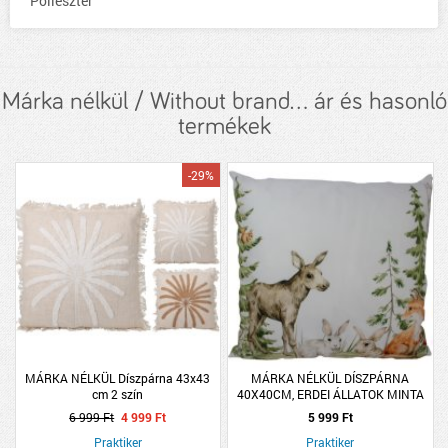
Poliészter
Márka nélkül / Without brand... ár és hasonló
termékek
-29%
MÁRKA NÉLKÜL Díszpárna 43x43
MÁRKA NÉLKÜL DÍSZPÁRNA
cm 2 szín
40X40CM, ERDEI ÁLLATOK MINTA
6 999 Ft
4 999 Ft
5 999 Ft
Praktiker
Praktiker