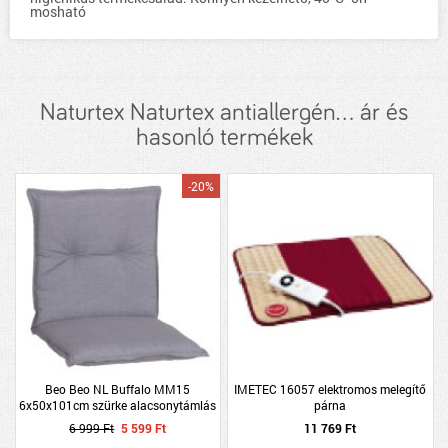
mosható
Naturtex Naturtex antiallergén... ár és
hasonló termékek
-20%
Beo Beo NL Buffalo MM15
IMETEC 16057 elektromos melegítő
6x50x101cm szürke alacsonytámlás
párna
párna
6 999 Ft
5 599 Ft
11 769 Ft