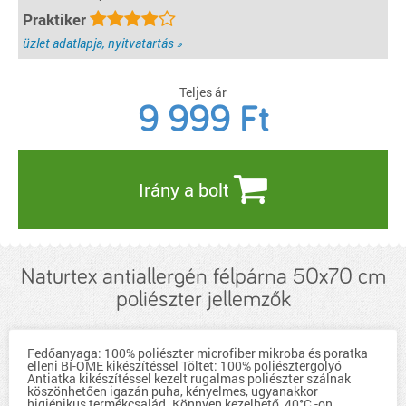
Praktiker
üzlet adatlapja, nyitvatartás »
Teljes ár
9 999
Ft
Irány a bolt
Naturtex antiallergén félpárna 50x70 cm
poliészter jellemzők
Fedőanyaga: 100% poliészter microfiber mikroba és poratka
elleni BI-OME kikészítéssel Töltet: 100% poliésztergolyó
Antiatka kikészítéssel kezelt rugalmas poliészter szálnak
köszönhetően igazán puha, kényelmes, ugyanakkor
higiénikus termékcsalád. Könnyen kezelhető, 40°C -on