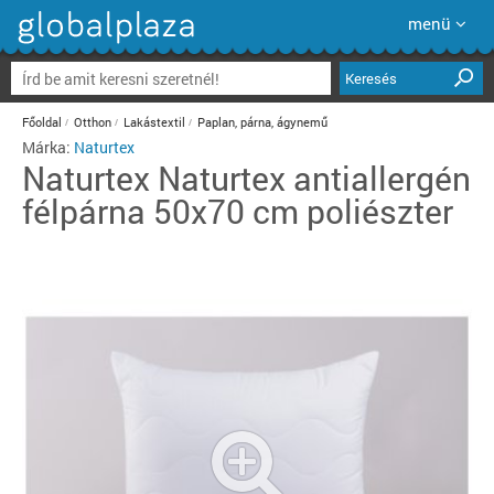
menü
Keresés
Főoldal
Otthon
Lakástextil
Paplan, párna, ágynemű
Márka:
Naturtex
Naturtex
Naturtex antiallergén
félpárna 50x70 cm poliészter