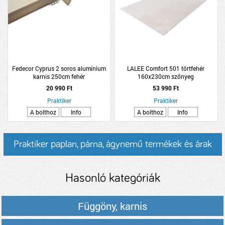
Fedecor Cyprus 2 soros alumínium
LALEE Comfort 501 törtfehér
karnis 250cm fehér
160x230cm szőnyeg
20 990 Ft
53 990 Ft
Praktiker
Praktiker
A bolthoz
Info
A bolthoz
Info
Praktiker paplan, párna, ágynemű termékek és árak
Hasonló kategóriák
Függöny, karnis