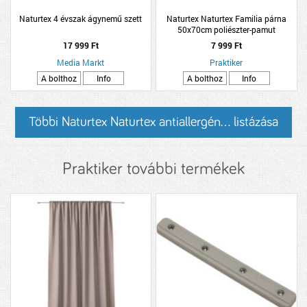
Naturtex 4 évszak ágynemű szett
Naturtex Naturtex Familia párna
50x70cm poliészter-pamut
17 999 Ft
7 999 Ft
Media Markt
Praktiker
A bolthoz
Info
A bolthoz
Info
Többi Naturtex Naturtex antiallergén... listázása
Praktiker további termékek