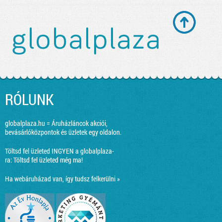
RÓLUNK
globalplaza.hu = Áruházláncok akciói,
bevásárlóközpontok és üzletek egy oldalon.
Töltsd fel üzleted INGYEN a globalplaza-
ra:
Töltsd fel üzleted még ma!
Ha webáruházad van, így tudsz felkerülni »