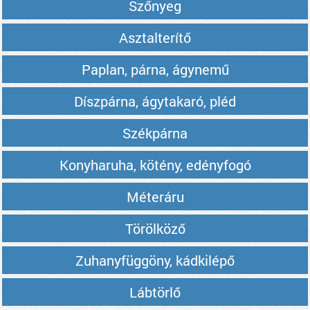
Szőnyeg
Asztalterítő
Paplan, párna, ágynemű
Díszpárna, ágytakaró, pléd
Székpárna
Konyharuha, kötény, edényfogó
Méteráru
Törölköző
Zuhanyfüggöny, kádkilépő
Lábtörlő