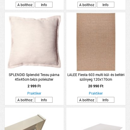
A bolthoz
Info
A bolthoz
Info
SPLENDID Splendid Tessu párna
LALEE Fiesta 603 multi kül- és beltéri
45x45cm bézs poliészter
szőnyeg 120x170cm
2 999 Ft
20 990 Ft
Praktiker
Praktiker
A bolthoz
Info
A bolthoz
Info