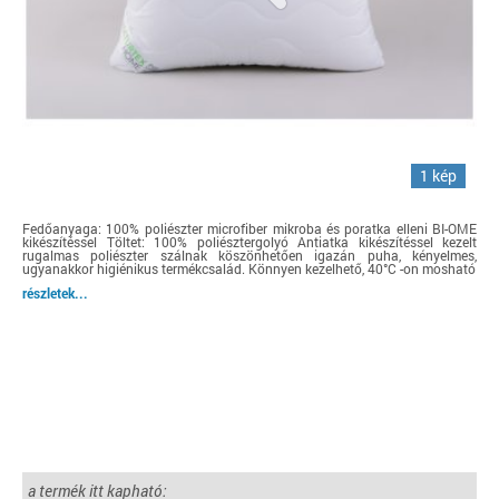
1 kép
Fedőanyaga: 100% poliészter microfiber mikroba és poratka elleni BI-OME
kikészítéssel Töltet: 100% poliésztergolyó Antiatka kikészítéssel kezelt
rugalmas poliészter szálnak köszönhetően igazán puha, kényelmes,
ugyanakkor higiénikus termékcsalád. Könnyen kezelhető, 40°C -on mosható
részletek...
a termék itt kapható: