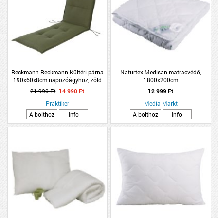
Reckmann Reckmann Kültéri párna
Naturtex Medisan matracvédő,
190x60x8cm napozóágyhoz, zöld
1800x200cm
21 990 Ft
14 990 Ft
12 999 Ft
Praktiker
Media Markt
A bolthoz
Info
A bolthoz
Info