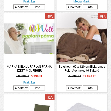
Praktiker
Media Markt
A bolthoz
Info
A bolthoz
Info
-45%
-58%
MÁRKA NÉLKÜL PAPLAN-PÁRNA
Buyshop 160 x 120 cm Elektromos
SZETT MIX, FEHÉR
Polár Ágymelegítő Takaró
10 990 Ft
5 999 Ft
77 880 Ft
32 898 Ft
Praktiker
A bolthoz
Info
A bolthoz
Info
-32%