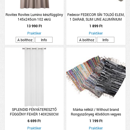
Rovitex Rovitex Lumino készfüggöny
Fedecor FEDECOR SÍN TOLDÓ ELEM,
145x245cm 102 ekrü
1 DARAB, SLIM LINE ALUMÍNIUM
SÍNHEZ
13 990 Ft
1 899 Ft
Praktiker
Praktiker
A bolthoz
Info
A bolthoz
Info
SPLENDID FÉNYÁTERESZTŐ
Márka nélkül / Without brand
FÜGGÖNY FEHÉR 140X260CM
Rongyszőnyeg 40x60cm vegyes
színben pamut
6 699 Ft
1 199 Ft
Praktiker
Praktiker