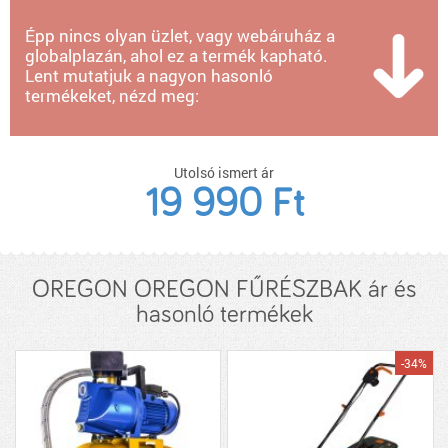
Épp nincs olyan üzlet, vagy webáruház a
globalplazán, ahol ez a termék kapható.
Lent mutatjuk a nagyon hasonló
termékeket, nézd meg:
Utolsó ismert ár
19 990 Ft
OREGON OREGON FŰRÉSZBAK ár és
hasonló termékek
-34%