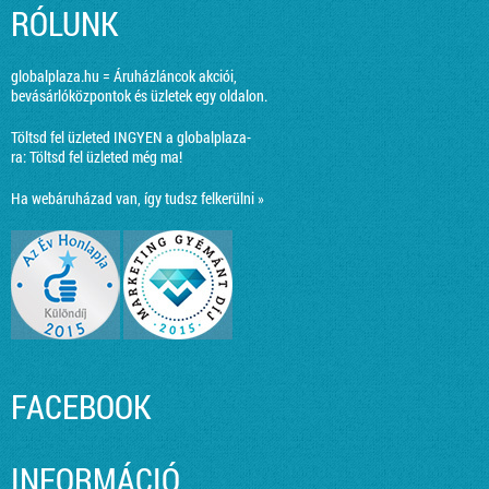
RÓLUNK
globalplaza.hu = Áruházláncok akciói,
bevásárlóközpontok és üzletek egy oldalon.
Töltsd fel üzleted INGYEN a globalplaza-
ra:
Töltsd fel üzleted még ma!
Ha webáruházad van, így tudsz felkerülni »
FACEBOOK
INFORMÁCIÓ