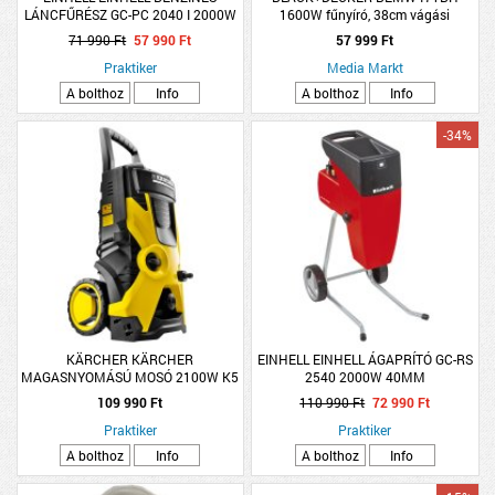
LÁNCFŰRÉSZ GC-PC 2040 I 2000W
1600W fűnyíró, 38cm vágási
40CM
szélesség, kerékpárfoganytúval
71 990 Ft
57 990 Ft
57 999 Ft
Praktiker
Media Markt
A bolthoz
Info
A bolthoz
Info
-34%
KÄRCHER KÄRCHER
EINHELL EINHELL ÁGAPRÍTÓ GC-RS
MAGASNYOMÁSÚ MOSÓ 2100W K5
2540 2000W 40MM
BASIC
109 990 Ft
110 990 Ft
72 990 Ft
Praktiker
Praktiker
A bolthoz
Info
A bolthoz
Info