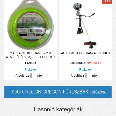
-15%
MÁRKA NÉLKÜL DAMIL 2MM
AL-KO MOTOROS KASZA BC 500 B
ÁTMÉRŐJŰ, 63M, KEREK PROFILÚ,
FŰKASZÁHOZ
1 699 Ft
109 990 Ft
92 990 Ft
Praktiker
Praktiker
A bolthoz
Info
A bolthoz
Info
Többi OREGON OREGON FŰRÉSZBAK listázása
Hasonló kategóriák