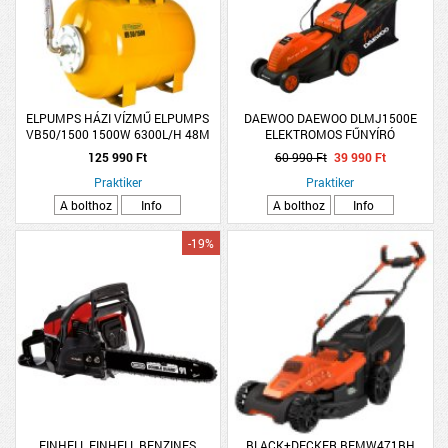
ELPUMPS HÁZI VÍZMŰ ELPUMPS
DAEWOO DAEWOO DLMJ1500E
VB50/1500 1500W 6300L/H 48M
ELEKTROMOS FŰNYÍRÓ
4,8BAR
125 990 Ft
60 990 Ft
39 990 Ft
Praktiker
Praktiker
A bolthoz
Info
A bolthoz
Info
-19%
EINHELL EINHELL BENZINES
BLACK+DECKER BEMW471BH