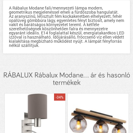
A Rábalux Modane fali/mennyezeti lámpa modern,
geometrikus megjelenéssel emeli a fürdőszoba hangulatát.
Az aranyszínű, letisztult fém kockakeretben elhelyezett, fehér
opálüveg gömbbúra lágy, egyenletes fényt biztosít, amely nem
vakít és barátságos környezetet teremt. A kétféle
szerelhetőségnek köszönhetően falra és mennyezetre
egyaránt ideális. E14 foglalattal készül, energiatakarékos LED
izzóval is használható. Időjárásálló, fröccsenő víz ellen védett
kialakítása megbízható működést nyújt. A lámpát fényforrás
nélkül szállítjuk.
RÁBALUX Rábalux Modane... ár és hasonló
termékek
-34%