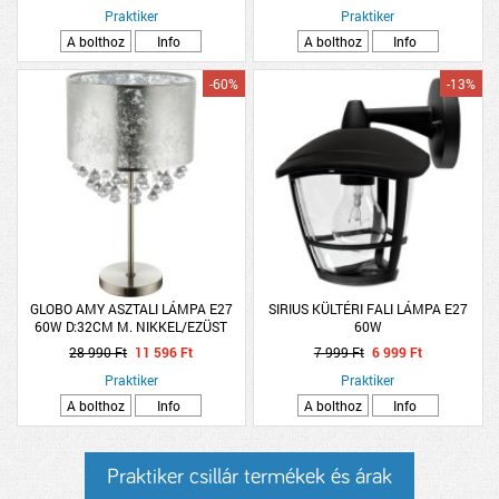
Praktiker
Praktiker
A bolthoz
Info
A bolthoz
Info
-60%
-13%
GLOBO AMY ASZTALI LÁMPA E27
SIRIUS KÜLTÉRI FALI LÁMPA E27
60W D:32CM M. NIKKEL/EZÜST
60W
TEXTIL/AKRIL FÜGGŐ
28 990 Ft
11 596 Ft
7 999 Ft
6 999 Ft
Praktiker
Praktiker
A bolthoz
Info
A bolthoz
Info
Praktiker csillár termékek és árak