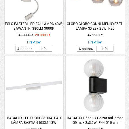
EGLO PASTERI LED FALILÁMPA 40W;
GLOBO GLOBO CONNI MENNYEZETI
3,5WANTR. 380LM 3000K
LÁMPA 3XE27 25W IP20
FÉNYFORRÁSSAL LED+
60X15X20,5CM FA-FÜSTSZÍN
31 990 Ft
20 990 Ft
42 990 Ft
FÉNYFORRÁS NÉLKÜL
Praktiker
Praktiker
A bolthoz
Info
A bolthoz
Info
RÁBALUX LED FÜRDŐSZOBAI FALI
RÁBALUX Rábalux Colzar fali lámpa
LÁMPA BASTIAN 63CM 13W
G9 max.2x3,5W IP44 D10 cm
1120LM 4000K IP44 KRÓM
27x11cm matt fekete