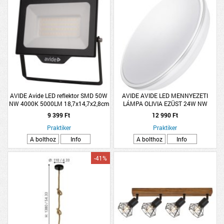
AVIDE Avide LED reflektor SMD 50W
AVIDE AVIDE LED MENNYEZETI
NW 4000K 5000LM 18,7x14,7x2,8cm
LÁMPA OLIVIA EZÜST 24W NW
4000K 380X50MM
9 399 Ft
12 990 Ft
Praktiker
Praktiker
A bolthoz
Info
A bolthoz
Info
-41%