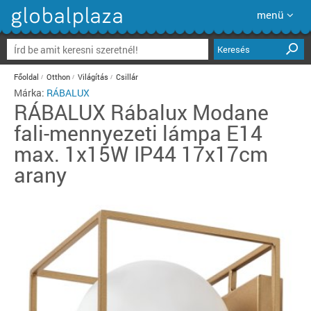
menü
Keresés
Főoldal
Otthon
Világítás
Csillár
Márka:
RÁBALUX
RÁBALUX
Rábalux Modane
fali-mennyezeti lámpa E14
max. 1x15W IP44 17x17cm
arany