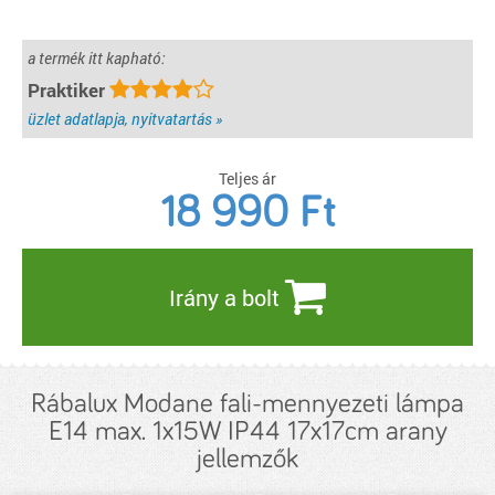
a termék itt kapható:
Praktiker
üzlet adatlapja, nyitvatartás »
Teljes ár
18 990
Ft
Irány a bolt
Rábalux Modane fali-mennyezeti lámpa
E14 max. 1x15W IP44 17x17cm arany
jellemzők