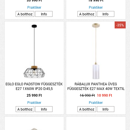
33 990 Ft
18 990 Ft
Praktiker
Praktiker
A bolthoz
Info
A bolthoz
Info
-35%
EGLO EGLO PADSTOW FÜGGESZTÉK
RÁBALUX PANTHEA ÜVEG
E27 1X60W IP20 D:45,5
FÜGGESZTÉK E27 MAX 40W TEXTIL
FÉNYFORRÁS NÉLKÜL FA/FEKETE
KÁBEL ARANY
25 990 Ft
16 990 Ft
10 990 Ft
Praktiker
Praktiker
A bolthoz
Info
A bolthoz
Info