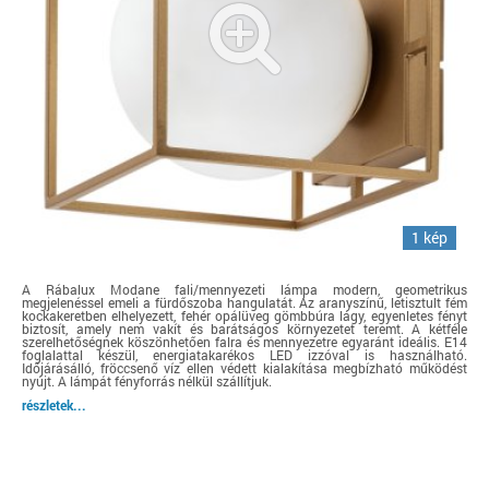
1 kép
A Rábalux Modane fali/mennyezeti lámpa modern, geometrikus
megjelenéssel emeli a fürdőszoba hangulatát. Az aranyszínű, letisztult fém
kockakeretben elhelyezett, fehér opálüveg gömbbúra lágy, egyenletes fényt
biztosít, amely nem vakít és barátságos környezetet teremt. A kétféle
szerelhetőségnek köszönhetően falra és mennyezetre egyaránt ideális. E14
foglalattal készül, energiatakarékos LED izzóval is használható.
Időjárásálló, fröccsenő víz ellen védett kialakítása megbízható működést
nyújt. A lámpát fényforrás nélkül szállítjuk.
részletek...