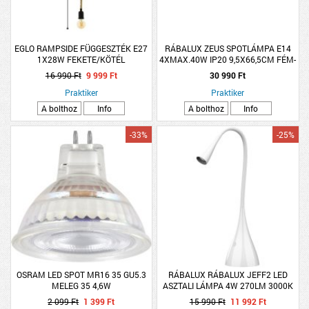
EGLO RAMPSIDE FÜGGESZTÉK E27
RÁBALUX ZEUS SPOTLÁMPA E14
1X28W FEKETE/KÖTÉL
4XMAX.40W IP20 9,5X66,5CM FÉM-
FA FEKETE-TÖLGY
16 990 Ft
9 999 Ft
30 990 Ft
Praktiker
Praktiker
A bolthoz
Info
A bolthoz
Info
-33%
-25%
OSRAM LED SPOT MR16 35 GU5.3
RÁBALUX RÁBALUX JEFF2 LED
MELEG 35 4,6W
ASZTALI LÁMPA 4W 270LM 3000K
IP20 28,5X48CM FEHÉR
2 099 Ft
1 399 Ft
15 990 Ft
11 992 Ft