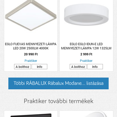
EGLO FUEVA5 MENNYEZETI LÁMPA
EGLO EGLO IDUN-E LED
LED 20W 2500LM 4000K
MENNYEZETI LÁMPA 12W 1325LM
28,5X28,5CM MATTNIKKEL
4000K IP20 16CM FEHÉR
20 990 Ft
2 999 Ft
Praktiker
Praktiker
A bolthoz
Info
A bolthoz
Info
Többi RÁBALUX Rábalux Modane... listázása
Praktiker további termékek