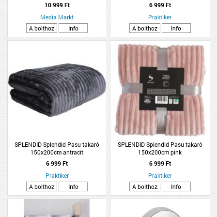
10 999 Ft
6 999 Ft
Media Markt
Praktiker
A bolthoz
Info
A bolthoz
Info
SPLENDID Splendid Pasu takaró
SPLENDID Splendid Pasu takaró
150x200cm antracit
150x200cm pink
6 999 Ft
6 999 Ft
Praktiker
Praktiker
A bolthoz
Info
A bolthoz
Info