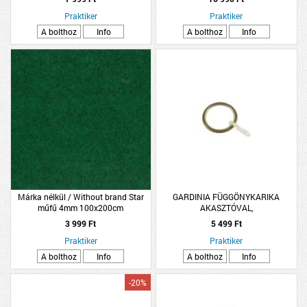
Praktiker
Praktiker
A bolthoz
Info
A bolthoz
Info
Márka nélkül / Without brand Star
GARDINIA FÜGGÖNYKARIKA
műfű 4mm 100x200cm
AKASZTÓVAL,
D34MM,CSÚSZÓBETÉTES,NEMESA
3 999 Ft
5 499 Ft
Praktiker
Praktiker
A bolthoz
Info
A bolthoz
Info
-20%