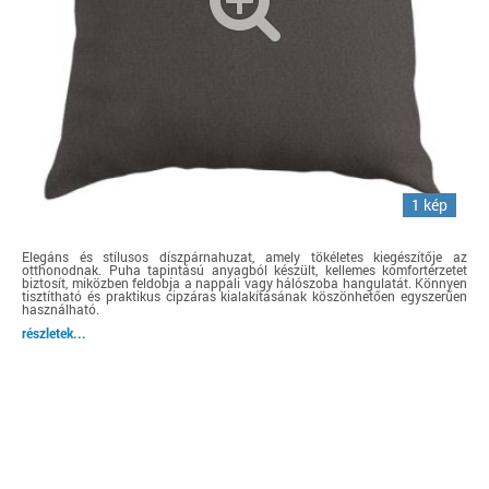
1 kép
Elegáns és stílusos díszpárnahuzat, amely tökéletes kiegészítője az
otthonodnak. Puha tapintású anyagból készült, kellemes komfortérzetet
biztosít, miközben feldobja a nappali vagy hálószoba hangulatát. Könnyen
tisztítható és praktikus cipzáras kialakításának köszönhetően egyszerűen
használható.
részletek...