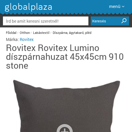
menü
Keresés
Főoldal
Otthon
Lakástextil
Díszpárna, ágytakaró, pléd
Márka:
Rovitex
Rovitex
Rovitex Lumino
díszpárnahuzat 45x45cm 910
stone