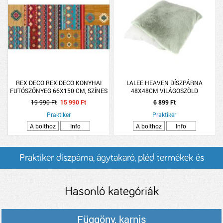
REX DECO REX DECO KONYHAI
LALEE HEAVEN DÍSZPÁRNA
FUTÓSZŐNYEG 66X150 CM, SZÍNES
48X48CM VILÁGOSZÖLD
19 990 Ft
15 990 Ft
6 899 Ft
Praktiker
Praktiker
A bolthoz
Info
A bolthoz
Info
Praktiker díszpárna, ágytakaró, pléd termékek és
árak
Hasonló kategóriák
Függöny, karnis