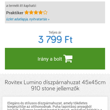
a termék itt kapható:
Praktiker
üzlet adatlapja, nyitvatartás »
Teljes ár
3 799
Ft
Irány a bolt
Rovitex Lumino díszpárnahuzat 45x45cm
910 stone jellemzők
Elegáns és stílusos díszpárnahuzat, amely tökéletes
kiegészítője az otthonodnak. Puha tapintású anyagból
készült, kellemes komfortérzetet biztosít, miközben feldobja a