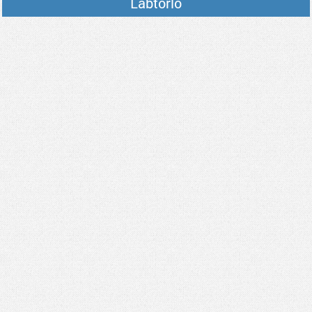
Lábtörlő