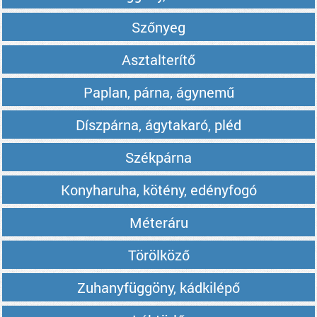
Szőnyeg
Asztalterítő
Paplan, párna, ágynemű
Díszpárna, ágytakaró, pléd
Székpárna
Konyharuha, kötény, edényfogó
Méteráru
Törölköző
Zuhanyfüggöny, kádkilépő