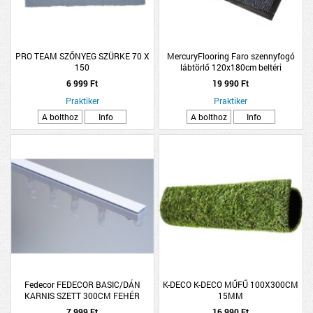
PRO TEAM SZŐNYEG SZÜRKE 70 X
MercuryFlooring Faro szennyfogó
150
lábtörlő 120x180cm beltéri
használatra szürke
6 999 Ft
19 990 Ft
Praktiker
Praktiker
A bolthoz
Info
A bolthoz
Info
Fedecor FEDECOR BASIC/DÁN
K-DECO K-DECO MŰFŰ 100X300CM
KARNIS SZETT 300CM FEHÉR
15MM
ALUMÍNIUM EGYSOROS
7 999 Ft
16 990 Ft