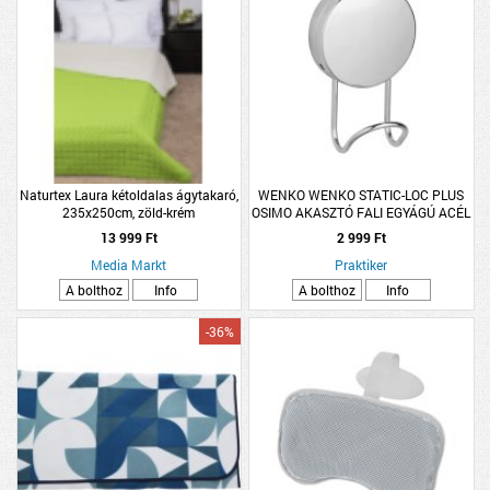
Naturtex Laura kétoldalas ágytakaró,
WENKO WENKO STATIC-LOC PLUS
235x250cm, zöld-krém
OSIMO AKASZTÓ FALI EGYÁGÚ ACÉL
KRÓM SZÍNŰ
13 999 Ft
2 999 Ft
Media Markt
Praktiker
A bolthoz
Info
A bolthoz
Info
-36%