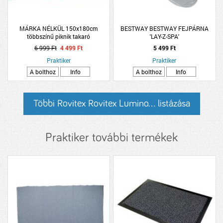
MÁRKA NÉLKÜL 150x180cm
BESTWAY BESTWAY FEJPÁRNA
többszínű piknik takaró
'LAY-Z-SPA'
MASSZÁZSMEDENCÉHEZ 2DB
6 999 Ft
4 499 Ft
5 499 Ft
Praktiker
Praktiker
A bolthoz
Info
A bolthoz
Info
Többi Rovitex Rovitex Lumino... listázása
Praktiker további termékek