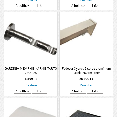
A bolthoz
Info
A bolthoz
Info
GARDINIA MEMPHIS KARNIS TARTÓ
Fedecor Cyprus 2 soros alumínium
2SOROS
karnis 250cm fehér
8 899 Ft
20 990 Ft
Praktiker
Praktiker
A bolthoz
Info
A bolthoz
Info