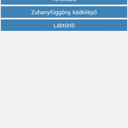
Zuhanyfüggöny, kádkilépő
Lábtörlő