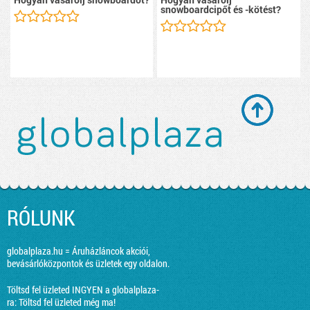
snowboardcipőt és -kötést?
RÓLUNK
globalplaza.hu = Áruházláncok akciói,
bevásárlóközpontok és üzletek egy oldalon.
Töltsd fel üzleted INGYEN a globalplaza-
ra:
Töltsd fel üzleted még ma!