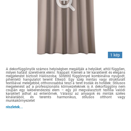
1 kép
A dekorfüggönyök számos helyiségben megállják a helyüket, attól függően,
milyen hatást szeretnénk elérni: Nappali: Kiemeli a tér karakterét és elegáns
megjelenést biztosít Hálószoba: Sötétítő függönnyel kombinálva nyugodt,
pihentető hangulatot teremt Étkező: Egy szép mintás vagy strukturált
textíliával melegebbé, otthonosabbá teszi a teret Irodák és hotelek: Stílusos
megjelenést ad a professzionális környezeteknek is A dekorfüggöny nem
csupán egy lakberendezési elem – egy jól megválasztott textília valódi
karaktert adhat az enteriőrnek. Válassz az anyagok és minták széles
kínálatából, és teremts harmonikus, stílusos otthont vagy
munkakörnyezetet
részletek...