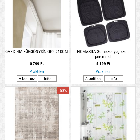
GARDINIA FÜGGÖNYSÍN GK2 210CM
HOMASITA Gumiszőnyeg szett,
peremmel
6 799 Ft
5 199 Ft
Praktiker
Praktiker
A bolthoz
Info
A bolthoz
Info
-60%