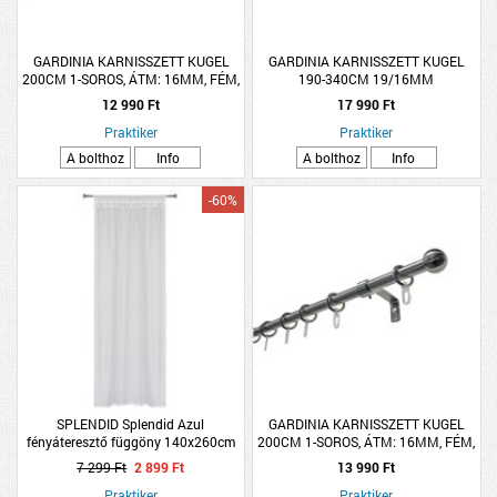
GARDINIA KARNISSZETT KUGEL
GARDINIA KARNISSZETT KUGEL
200CM 1-SOROS, ÁTM: 16MM, FÉM,
190-340CM 19/16MM
ANTIK SÁRGARÉZ
TELESZKÓPOS, FÉM, NEMESACÉL
12 990 Ft
17 990 Ft
Praktiker
Praktiker
A bolthoz
Info
A bolthoz
Info
-60%
SPLENDID Splendid Azul
GARDINIA KARNISSZETT KUGEL
fényáteresztő függöny 140x260cm
200CM 1-SOROS, ÁTM: 16MM, FÉM,
fehér
NEMESACÉL
7 299 Ft
2 899 Ft
13 990 Ft
Praktiker
Praktiker