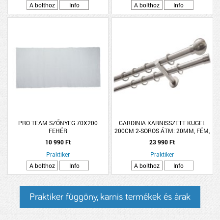
A bolthoz
Info
A bolthoz
Info
PRO TEAM SZŐNYEG 70X200
GARDINIA KARNISSZETT KUGEL
FEHÉR
200CM 2-SOROS ÁTM: 20MM, FÉM,
NEMESACÉL
10 990 Ft
23 990 Ft
Praktiker
Praktiker
A bolthoz
Info
A bolthoz
Info
Praktiker függöny, karnis termékek és árak