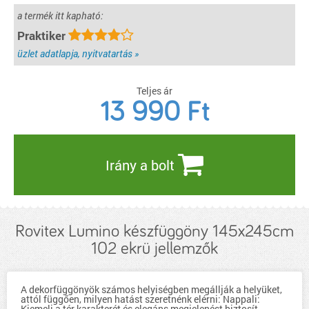
a termék itt kapható:
Praktiker
üzlet adatlapja, nyitvatartás »
Teljes ár
13 990
Ft
Irány a bolt
Rovitex Lumino készfüggöny 145x245cm
102 ekrü jellemzők
A dekorfüggönyök számos helyiségben megállják a helyüket,
attól függően, milyen hatást szeretnénk elérni: Nappali:
Kiemeli a tér karakterét és elegáns megjelenést biztosít