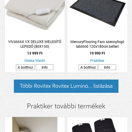
VIVAMAX VX DELUXE MELEGÍTŐ
MercuryFlooring Faro szennyfogó
LEPEDŐ (80X150)
lábtörlő 120x180cm beltéri
használatra szürke
13 999 Ft
19 990 Ft
Media Markt
Praktiker
A bolthoz
Info
A bolthoz
Info
Többi Rovitex Rovitex Lumino... listázása
Praktiker további termékek