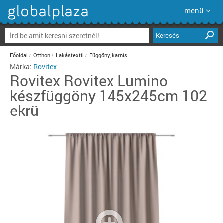
menü
Keresés
Főoldal
Otthon
Lakástextil
Függöny, karnis
Márka:
Rovitex
Rovitex
Rovitex Lumino
készfüggöny 145x245cm 102
ekrü