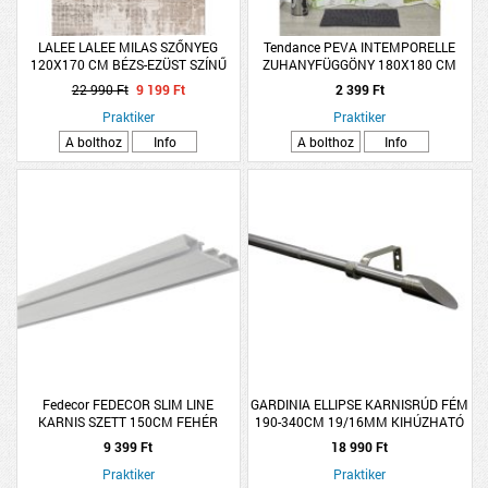
LALEE LALEE MILAS SZŐNYEG
Tendance PEVA INTEMPORELLE
120X170 CM BÉZS-EZÜST SZÍNŰ
ZUHANYFÜGGÖNY 180X180 CM
PVC 12 KARIKÁVAL
22 990 Ft
9 199 Ft
2 399 Ft
Praktiker
Praktiker
A bolthoz
Info
A bolthoz
Info
Fedecor FEDECOR SLIM LINE
GARDINIA ELLIPSE KARNISRÚD FÉM
KARNIS SZETT 150CM FEHÉR
190-340CM 19/16MM KIHÚZHATÓ
ALUMÍNIUM KÉTSOROS
9 399 Ft
18 990 Ft
Praktiker
Praktiker