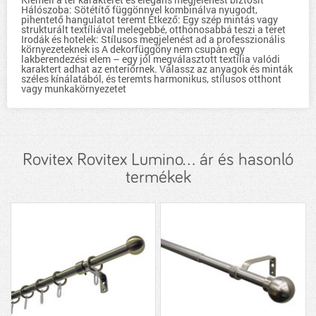
Hálószoba: Sötétítő függönnyel kombinálva nyugodt,
pihentető hangulatot teremt Étkező: Egy szép mintás vagy
strukturált textíliával melegebbé, otthonosabbá teszi a teret
Irodák és hotelek: Stílusos megjelenést ad a professzionális
környezeteknek is A dekorfüggöny nem csupán egy
lakberendezési elem – egy jól megválasztott textília valódi
karaktert adhat az enteriőrnek. Válassz az anyagok és minták
széles kínálatából, és teremts harmonikus, stílusos otthont
vagy munkakörnyezetet
Rovitex Rovitex Lumino... ár és hasonló
termékek