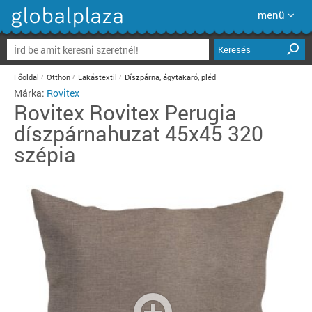
menü
Keresés
Főoldal
Otthon
Lakástextil
Díszpárna, ágytakaró, pléd
Márka:
Rovitex
Rovitex
Rovitex Perugia
díszpárnahuzat 45x45 320
szépia