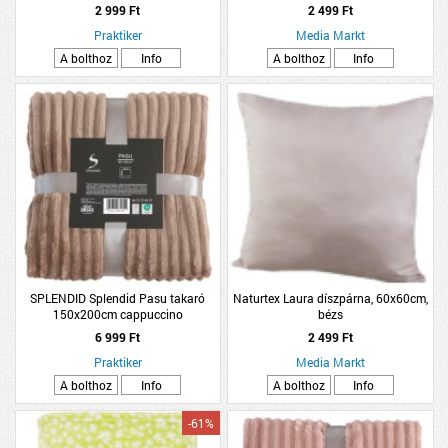
KRÓM SZÍNŰ
2 999 Ft
2 499 Ft
Praktiker
Media Markt
A bolthoz
Info
A bolthoz
Info
SPLENDID Splendid Pasu takaró
Naturtex Laura díszpárna, 60x60cm,
150x200cm cappuccino
bézs
6 999 Ft
2 499 Ft
Praktiker
Media Markt
A bolthoz
Info
A bolthoz
Info
-61%