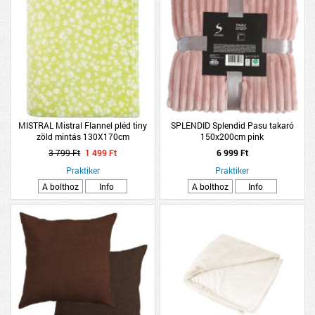
MISTRAL Mistral Flannel pléd tiny
SPLENDID Splendid Pasu takaró
zöld mintás 130X170cm
150x200cm pink
3 799 Ft
1 499 Ft
6 999 Ft
Praktiker
Praktiker
A bolthoz
Info
A bolthoz
Info