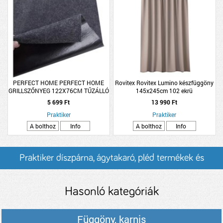
PERFECT HOME PERFECT HOME
Rovitex Rovitex Lumino készfüggöny
GRILLSZŐNYEG 122X76CM TŰZÁLLÓ
145x245cm 102 ekrü
5 699 Ft
13 990 Ft
Praktiker
Praktiker
A bolthoz
Info
A bolthoz
Info
Praktiker díszpárna, ágytakaró, pléd termékek és
árak
Hasonló kategóriák
Függöny, karnis