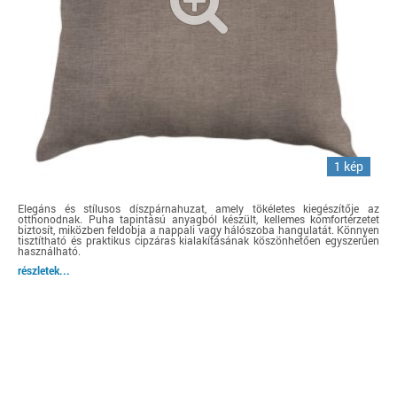
1 kép
Elegáns és stílusos díszpárnahuzat, amely tökéletes kiegészítője az
otthonodnak. Puha tapintású anyagból készült, kellemes komfortérzetet
biztosít, miközben feldobja a nappali vagy hálószoba hangulatát. Könnyen
tisztítható és praktikus cipzáras kialakításának köszönhetően egyszerűen
használható.
részletek...