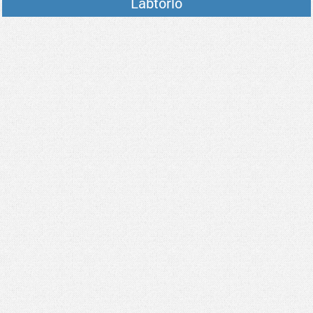
Lábtörlő