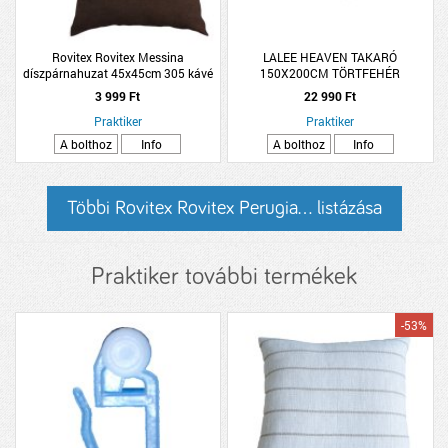
Rovitex Rovitex Messina
LALEE HEAVEN TAKARÓ
díszpárnahuzat 45x45cm 305 kávé
150X200CM TÖRTFEHÉR
kétoldalú
POLIÉSZTER
3 999 Ft
22 990 Ft
Praktiker
Praktiker
A bolthoz
Info
A bolthoz
Info
Többi Rovitex Rovitex Perugia... listázása
Praktiker további termékek
-53%