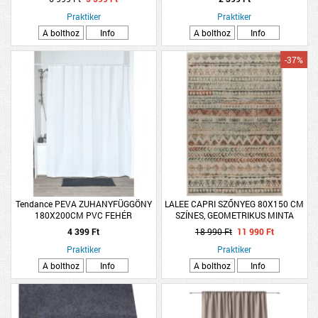
Praktiker
Praktiker
A bolthoz
Info
A bolthoz
Info
-37%
Tendance PEVA ZUHANYFÜGGÖNY
LALEE CAPRI SZŐNYEG 80X150 CM
180X200CM PVC FEHÉR
SZÍNES, GEOMETRIKUS MINTA
4 399 Ft
18 990 Ft
11 990 Ft
Praktiker
Praktiker
A bolthoz
Info
A bolthoz
Info