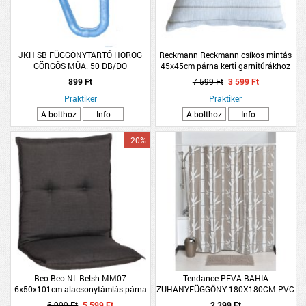
JKH SB FÜGGÖNYTARTÓ HOROG
Reckmann Reckmann csíkos mintás
GÖRGŐS MŰA. 50 DB/DO
45x45cm párna kerti garnitúrákhoz
899 Ft
7 599 Ft
3 599 Ft
Praktiker
Praktiker
A bolthoz
Info
A bolthoz
Info
-20%
Beo Beo NL Belsh MM07
Tendance PEVA BAHIA
6x50x101cm alacsonytámlás párna
ZUHANYFÜGGÖNY 180X180CM PVC
12 KARIKÁVAL
6 999 Ft
5 599 Ft
2 399 Ft