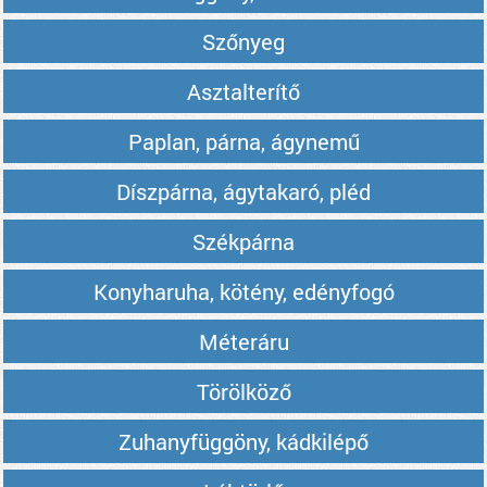
Szőnyeg
Asztalterítő
Paplan, párna, ágynemű
Díszpárna, ágytakaró, pléd
Székpárna
Konyharuha, kötény, edényfogó
Méteráru
Törölköző
Zuhanyfüggöny, kádkilépő