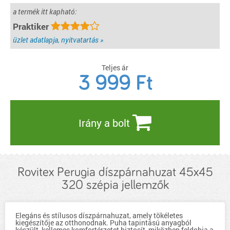
a termék itt kapható:
Praktiker
üzlet adatlapja, nyitvatartás »
Teljes ár
3 999
Ft
Irány a bolt
Rovitex Perugia díszpárnahuzat 45x45
320 szépia jellemzők
Elegáns és stílusos díszpárnahuzat, amely tökéletes
kiegészítője az otthonodnak. Puha tapintású anyagból
készült, kellemes komfortérzetet biztosít, miközben feldobja a