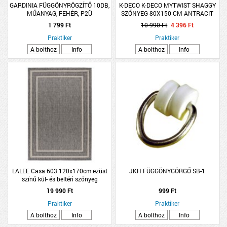
GARDINIA FÜGGÖNYRÖGZÍTŐ 10DB,
K-DECO K-DECO MYTWIST SHAGGY
MŰANYAG, FEHÉR, P2Ü
SZŐNYEG 80X150 CM ANTRACIT
FÜGGÖNYSÍNEKHEZ
SZÜRKE EGYSZÍNŰ
1 799 Ft
10 990 Ft
4 396 Ft
Praktiker
Praktiker
A bolthoz
Info
A bolthoz
Info
LALEE Casa 603 120x170cm ezüst
JKH FÜGGÖNYGÖRGŐ SB-1
színű kül- és beltéri szőnyeg
19 990 Ft
999 Ft
Praktiker
Praktiker
A bolthoz
Info
A bolthoz
Info