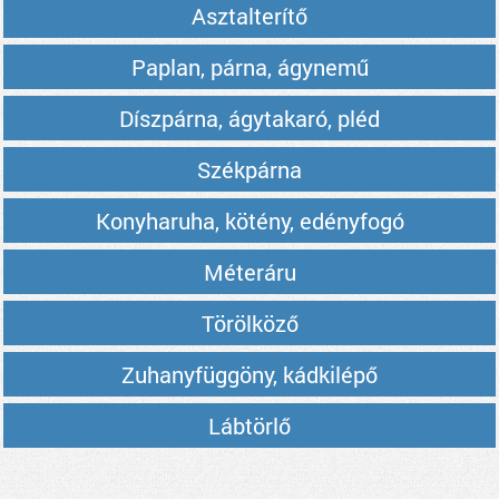
Asztalterítő
Paplan, párna, ágynemű
Díszpárna, ágytakaró, pléd
Székpárna
Konyharuha, kötény, edényfogó
Méteráru
Törölköző
Zuhanyfüggöny, kádkilépő
Lábtörlő