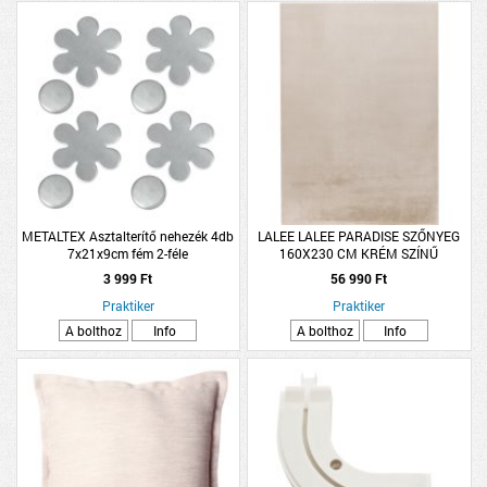
METALTEX Asztalterítő nehezék 4db
LALEE LALEE PARADISE SZŐNYEG
7x21x9cm fém 2-féle
160X230 CM KRÉM SZÍNŰ
3 999 Ft
56 990 Ft
Praktiker
Praktiker
A bolthoz
Info
A bolthoz
Info