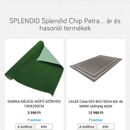
SPLENDID Splendid Chip Petra... ár és
hasonló termékek
MÁRKA NÉLKÜL MŰFŰ SZŐNYEG
LALEE Casa 603 80x150cm kül- és
100X200CM
beltéri szőnyeg ezüst
3 599 Ft
12 990 Ft
Praktiker
Praktiker
A bolthoz
Info
A bolthoz
Info