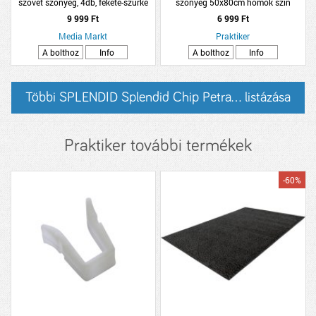
szövet szőnyeg, 4db, fekete-szürke
szőnyeg 50x80cm homok szín
mikroszálas
9 999 Ft
6 999 Ft
Media Markt
Praktiker
A bolthoz
Info
A bolthoz
Info
Többi SPLENDID Splendid Chip Petra... listázása
Praktiker további termékek
-60%