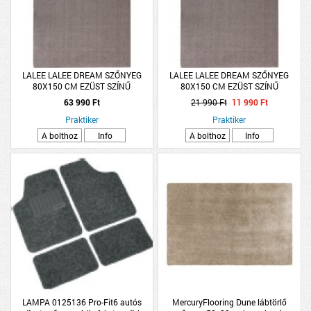
LALEE LALEE DREAM SZŐNYEG
LALEE LALEE DREAM SZŐNYEG
80X150 CM EZÜST SZÍNŰ
80X150 CM EZÜST SZÍNŰ
63 990 Ft
21 990 Ft
11 990 Ft
Praktiker
Praktiker
A bolthoz
Info
A bolthoz
Info
LAMPA 0125136 Pro-Fit6 autós
MercuryFlooring Dune lábtörlő