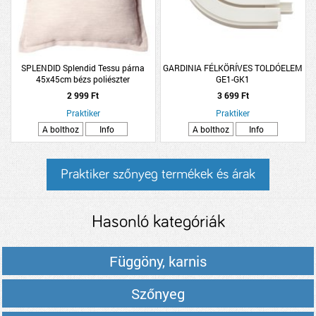
SPLENDID Splendid Tessu párna
GARDINIA FÉLKÖRÍVES TOLDÓELEM
45x45cm bézs poliészter
GE1-GK1
2 999 Ft
3 699 Ft
Praktiker
Praktiker
A bolthoz
Info
A bolthoz
Info
Praktiker szőnyeg termékek és árak
Hasonló kategóriák
Függöny, karnis
Szőnyeg