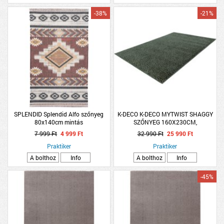
-38%
-21%
SPLENDID Splendid Alfo szőnyeg
K-DECO K-DECO MYTWIST SHAGGY
80x140cm mintás
SZŐNYEG 160X230CM,
SÖTÉTSZÜRKE
7 999 Ft
4 999 Ft
32 990 Ft
25 990 Ft
Praktiker
Praktiker
A bolthoz
Info
A bolthoz
Info
-45%