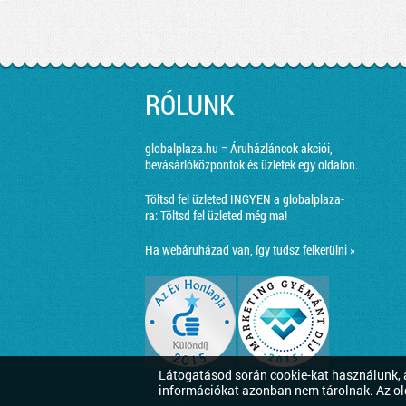
RÓLUNK
globalplaza.hu = Áruházláncok akciói,
bevásárlóközpontok és üzletek egy oldalon.
Töltsd fel üzleted INGYEN a globalplaza-
ra:
Töltsd fel üzleted még ma!
Ha webáruházad van, így tudsz felkerülni »
Látogatásod során cookie-kat használunk, a
információkat azonban nem tárolnak. Az ol