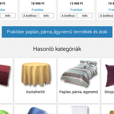
világosbarna poliészter
szőnyeg 80x150cm
160x200 
9 Ft
18 990 Ft
13 990 Ft
19 9
poli
iker
Praktiker
Praktiker
Pra
Info
A bolthoz
Info
A bolthoz
Info
A bolthoz
Praktiker paplan, párna, ágynemű termékek és árak
Hasonló kategóriák
Asztalterítő
Paplan, párna, ágynemű
Díszp