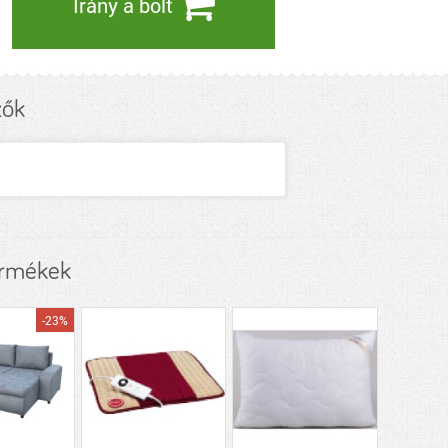
Irány a bolt
zők
ermékek
-23%