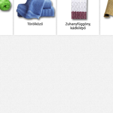
Törölköző
Zuhanyfüggöny,
kádkilépő