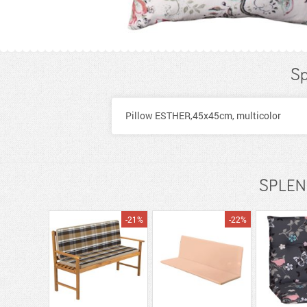
Sp
Pillow ESTHER,45x45cm, multicolor
SPLEND
-21%
-22%