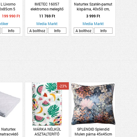
L Livorno
IMETEC 16057
Naturtex Szatén-pamut
0x85cm 5
elektromos melegítő
kispárna, 40x50 cm,
 ágyazható
párna
1200g
199 990 Ft
11 769 Ft
3 999 Ft
külőgarnitúra
ktiker
Media Markt
Media Markt
Info
A bolthoz
Info
A bolthoz
Info
-23%
 Naturtex
MÁRKA NÉLKÜL
SPLENDID Splendid
matracvédő
ASZTALTERÍTŐ
Mulen párna 45x45cm