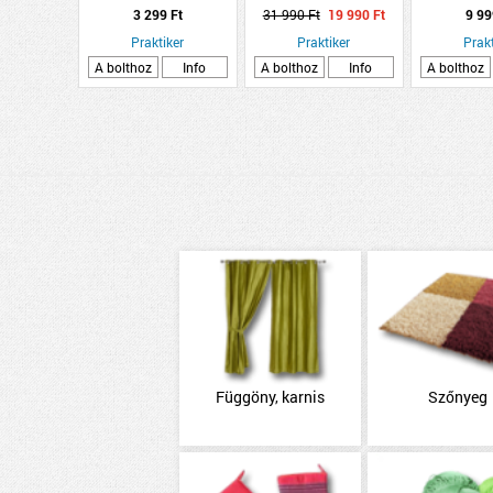
ELOXÁLT ALUMÍNIUM
TÖRTFEHÉR
3 299 Ft
31 990 Ft
19 990 Ft
9 99
10MMX2,5M EZÜST
Praktiker
Praktiker
Prakt
A bolthoz
Info
A bolthoz
Info
A bolthoz
Függöny, karnis
Szőnyeg