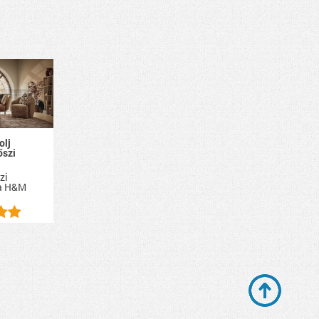
olj
őszi
zi
a
H&M
.