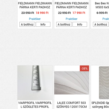
FIELDMANN FIELDMANN
FIELDMANN FIELDMANN
Beo Beo N
PÁRNA KERTI PADHOZ
PÁRNA KERTI PADHOZ
M503 6x
FDZN 9109 BARNA
FDZN 9009 KRÉM SZÍNŰ
pillang
23 990 Ft
18 990 Ft
22 990 Ft
17 990 Ft
6 999 Ft
KOCKÁS
110X37X44X5CM
alacsonytá
138X45X44X5CM
Praktiker
Praktiker
Prakt
A bolthoz
Info
A bolthoz
Info
A bolthoz
-38%
VIARPROFIL VIARPROFIL
LALEE COMFORT 503
SPLENDID Sp
L SZÖGLETES PROFIL
SZŐNYEG 120X170CM
szőnyeg 80