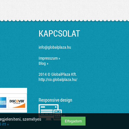
KAPCSOLAT
info@globalplaza.hu
Impresszum »
Blog »
2014 © GlobalPlaza Kft.
http://co.globalplaza.hu/
Responsive design
egjeleníteni, személyes
Elfogadom
itt »