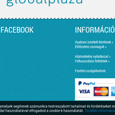
FACEBOOK
INFORMÁCIÓ
Gyakran ismételt kérdések »
Előfizetési csomagok »
Adatvédelmi nyilatkozat »
Felhasználási feltételek »
Fizetési szolgáltatónk:
melyek segítenek számunkra testreszabott tartalmat és hirdetéseket m
dal használatával elfogadod a cookie-k használatát.
További információ 