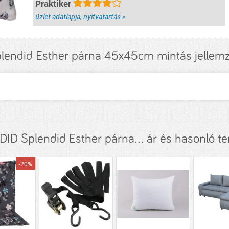
Praktiker
üzlet adatlapja, nyitvatartás »
lendid Esther párna 45x45cm mintás jellem
ID Splendid Esther párna... ár és hasonló t
-20%