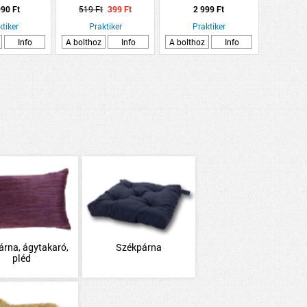
cm pamut-
130X180CM, FEHÉR
mintás
90 Ft
519 Ft
399 Ft
2 999 Ft
észter
ALAPON, KÉTFÉLE
ktiker
GYÜMÖLCSÖS MINTÁVAL
Praktiker
Praktiker
Info
A bolthoz
Info
A bolthoz
Info
árna, ágytakaró,
Székpárna
pléd