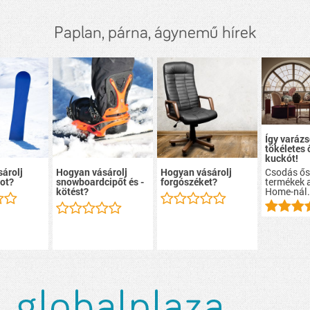
Paplan, párna, ágynemű hírek
Így varázs
tökéletes 
kuckót!
Csodás ős
árolj
Hogyan vásárolj
Hogyan vásárolj
termékek 
ot?
snowboardcipőt és -
forgószéket?
Home
-nál
kötést?