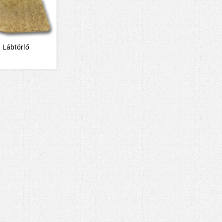
Lábtörlő