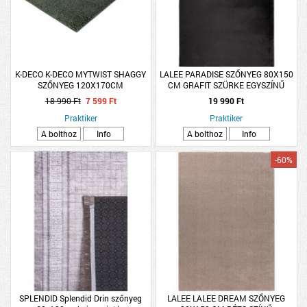
K-DECO K-DECO MYTWIST SHAGGY
LALEE PARADISE SZŐNYEG 80X150
SZŐNYEG 120X170CM
CM GRAFIT SZÜRKE EGYSZÍNŰ
SÖTÉTSZÜRKE
18 990 Ft
7 599 Ft
19 990 Ft
Praktiker
Praktiker
A bolthoz
Info
A bolthoz
Info
-60%
SPLENDID Splendid Drin szőnyeg
LALEE LALEE DREAM SZŐNYEG