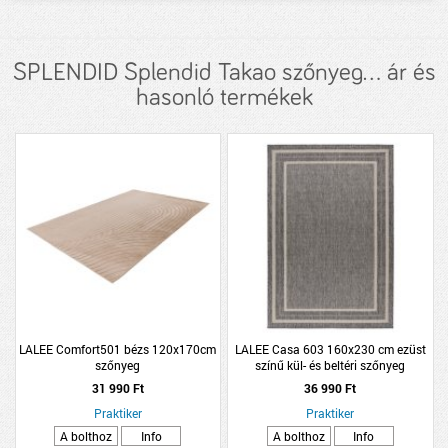
SPLENDID Splendid Takao szőnyeg... ár és
hasonló termékek
LALEE Comfort501 bézs 120x170cm
LALEE Casa 603 160x230 cm ezüst
szőnyeg
színű kül- és beltéri szőnyeg
31 990 Ft
36 990 Ft
Praktiker
Praktiker
A bolthoz
Info
A bolthoz
Info