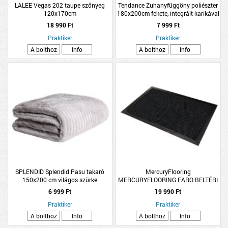
LALEE Vegas 202 taupe szőnyeg
Tendance Zuhanyfüggöny poliészter
120x170cm
180x200cm fekete, integrált karikával
18 990 Ft
7 999 Ft
Praktiker
Praktiker
A bolthoz
Info
A bolthoz
Info
SPLENDID Splendid Pasu takaró
MercuryFlooring
150x200 cm világos szürke
MERCURYFLOORING FARO BELTÉRI
SZENNYFOGÓ LÁBTÖRLŐ
6 999 Ft
19 990 Ft
120X180CM ANTRACIT
Praktiker
Praktiker
A bolthoz
Info
A bolthoz
Info