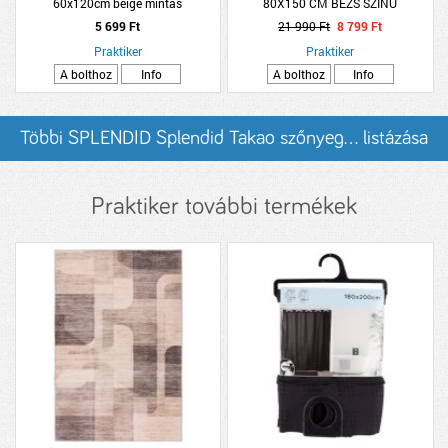
60x120cm beige mintás
80X150 CM BÉZS SZÍNŰ
5 699 Ft
21 990 Ft
8 799 Ft
Praktiker
Praktiker
A bolthoz
Info
A bolthoz
Info
Többi SPLENDID Splendid Takao szőnyeg... listázása
Praktiker további termékek