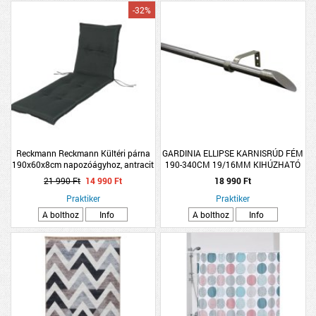
-32%
Reckmann Reckmann Kültéri párna
GARDINIA ELLIPSE KARNISRÚD FÉM
190x60x8cm napozóágyhoz, antracit
190-340CM 19/16MM KIHÚZHATÓ
21 990 Ft
14 990 Ft
18 990 Ft
Praktiker
Praktiker
A bolthoz
Info
A bolthoz
Info