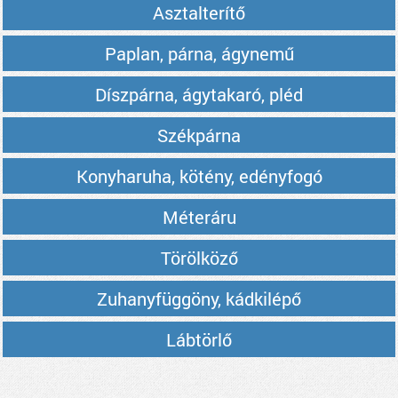
Asztalterítő
Paplan, párna, ágynemű
Díszpárna, ágytakaró, pléd
Székpárna
Konyharuha, kötény, edényfogó
Méteráru
Törölköző
Zuhanyfüggöny, kádkilépő
Lábtörlő