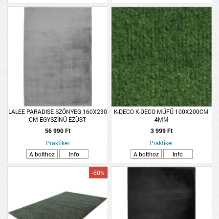
LALEE PARADISE SZŐNYEG 160X230
K-DECO K-DECO MŰFŰ 100X200CM
CM EGYSZÍNŰ EZÜST
4MM
56 990 Ft
3 999 Ft
Praktiker
Praktiker
A bolthoz
Info
A bolthoz
Info
-60%