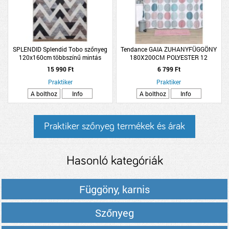
SPLENDID Splendid Tobo szőnyeg
Tendance GAIA ZUHANYFÜGGÖNY
120x160cm többszínű mintás
180X200CM POLYESTER 12
KARIKÁVAL
15 990 Ft
6 799 Ft
Praktiker
Praktiker
A bolthoz
Info
A bolthoz
Info
Praktiker szőnyeg termékek és árak
Hasonló kategóriák
Függöny, karnis
Szőnyeg