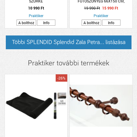
SZÜRKE
FUTÓSZŐNYEG 66X150 CM,
VILÁGTÉRKÉP
10 990 Ft
19 990 Ft
15 990 Ft
Praktiker
Praktiker
A bolthoz
Info
A bolthoz
Info
Többi SPLENDID Splendid Zala Petra... listázása
Praktiker további termékek
-26%