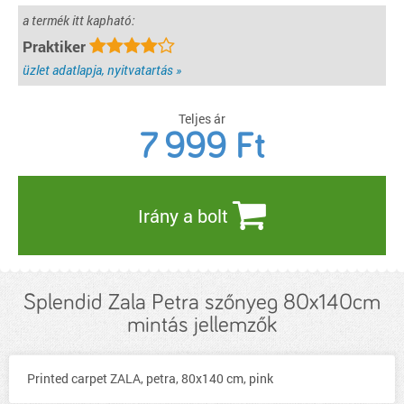
a termék itt kapható:
Praktiker
üzlet adatlapja, nyitvatartás »
Teljes ár
7 999
Ft
Irány a bolt
Splendid Zala Petra szőnyeg 80x140cm
mintás jellemzők
Printed carpet ZALA, petra, 80x140 cm, pink