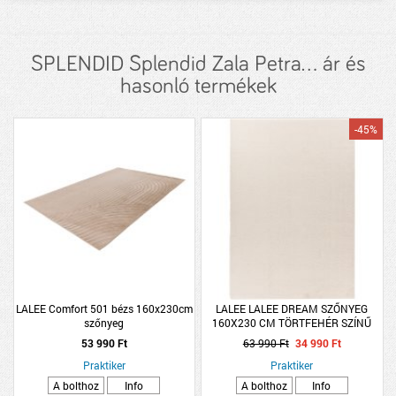
SPLENDID Splendid Zala Petra... ár és
hasonló termékek
-45%
LALEE Comfort 501 bézs 160x230cm
LALEE LALEE DREAM SZŐNYEG
szőnyeg
160X230 CM TÖRTFEHÉR SZÍNŰ
53 990 Ft
63 990 Ft
34 990 Ft
Praktiker
Praktiker
A bolthoz
Info
A bolthoz
Info