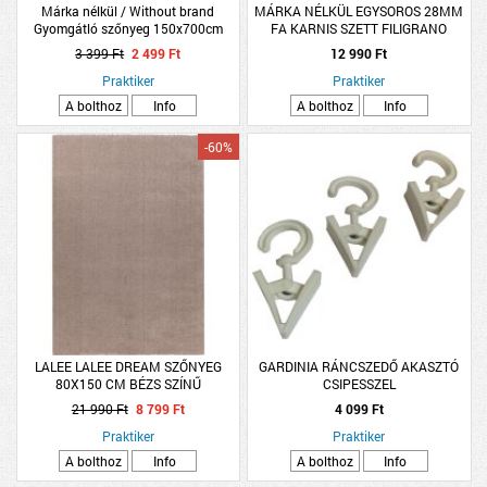
Márka nélkül / Without brand
MÁRKA NÉLKÜL EGYSOROS 28MM
Gyomgátló szőnyeg 150x700cm
FA KARNIS SZETT FILIGRANO
45g/m2 fekete
260CM DIÓ SZÍNŰ
3 399 Ft
2 499 Ft
12 990 Ft
Praktiker
Praktiker
A bolthoz
Info
A bolthoz
Info
-60%
LALEE LALEE DREAM SZŐNYEG
GARDINIA RÁNCSZEDŐ AKASZTÓ
80X150 CM BÉZS SZÍNŰ
CSIPESSZEL
21 990 Ft
8 799 Ft
4 099 Ft
Praktiker
Praktiker
A bolthoz
Info
A bolthoz
Info