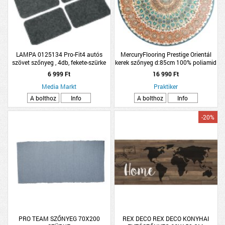
LAMPA 0125134 Pro-Fit4 autós
MercuryFlooring Prestige Orientál
szövet szőnyeg , 4db, fekete-szürke
kerek szőnyeg d:85cm 100% poliamid
6 999 Ft
16 990 Ft
Media Markt
Praktiker
A bolthoz
Info
A bolthoz
Info
-20%
PRO TEAM SZŐNYEG 70X200
REX DECO REX DECO KONYHAI