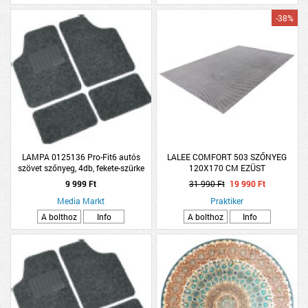
-38%
LAMPA 0125136 Pro-Fit6 autós
LALEE COMFORT 503 SZŐNYEG
szövet szőnyeg, 4db, fekete-szürke
120X170 CM EZÜST
9 999 Ft
31 990 Ft
19 990 Ft
Media Markt
Praktiker
A bolthoz
Info
A bolthoz
Info