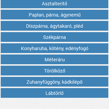
Asztalterítő
Paplan, párna, ágynemű
Díszpárna, ágytakaró, pléd
Székpárna
Konyharuha, kötény, edényfogó
Méteráru
Törölköző
Zuhanyfüggöny, kádkilépő
Lábtörlő