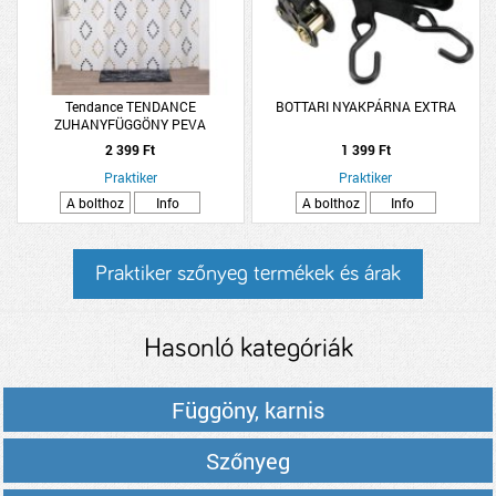
Tendance TENDANCE
BOTTARI NYAKPÁRNA EXTRA
ZUHANYFÜGGÖNY PEVA
180X180CM ROMBUSZ MINTÁS 12
2 399 Ft
1 399 Ft
DARAB KARIKÁVAL
Praktiker
Praktiker
A bolthoz
Info
A bolthoz
Info
Praktiker szőnyeg termékek és árak
Hasonló kategóriák
Függöny, karnis
Szőnyeg