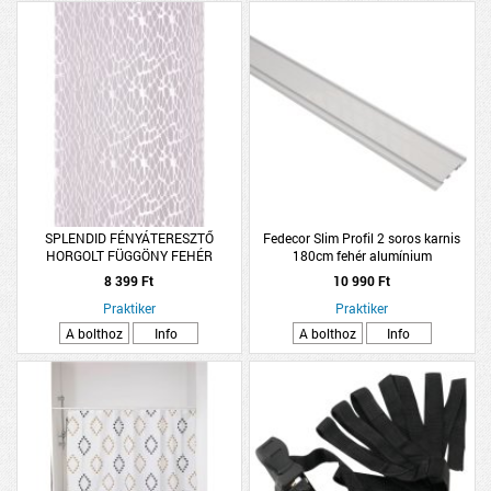
SPLENDID FÉNYÁTERESZTŐ
Fedecor Slim Profil 2 soros karnis
HORGOLT FÜGGÖNY FEHÉR
180cm fehér alumínium
140X245CM
8 399 Ft
10 990 Ft
Praktiker
Praktiker
A bolthoz
Info
A bolthoz
Info