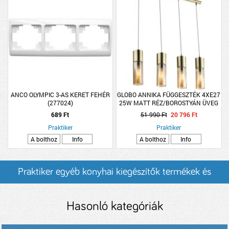
ANCO OLYMPIC 3-AS KERET FEHÉR
GLOBO ANNIKA FÜGGESZTÉK 4XE27
(277024)
25W MATT RÉZ/BOROSTYÁN ÜVEG
156×80CM
689 Ft
51 990 Ft
20 796 Ft
Praktiker
Praktiker
A bolthoz
Info
A bolthoz
Info
Praktiker egyéb konyhai kiegészítők termékek és
árak
Hasonló kategóriák