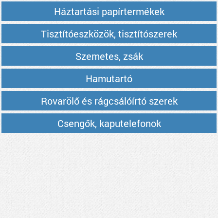
Háztartási papírtermékek
Tisztítóeszközök, tisztítószerek
Szemetes, zsák
Hamutartó
Rovarölő és rágcsálóírtó szerek
Csengők, kaputelefonok