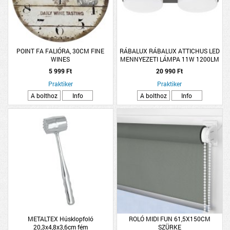
POINT FA FALIÓRA, 30CM FINE
RÁBALUX RÁBALUX ATTICHUS LED
WINES
MENNYEZETI LÁMPA 11W 1200LM
4000K IP44 28X13CM MATT
5 999 Ft
20 990 Ft
FEKETE
Praktiker
Praktiker
A bolthoz
Info
A bolthoz
Info
METALTEX Húsklopfoló
ROLÓ MIDI FUN 61,5X150CM
20,3x4,8x3,6cm fém
SZÜRKE