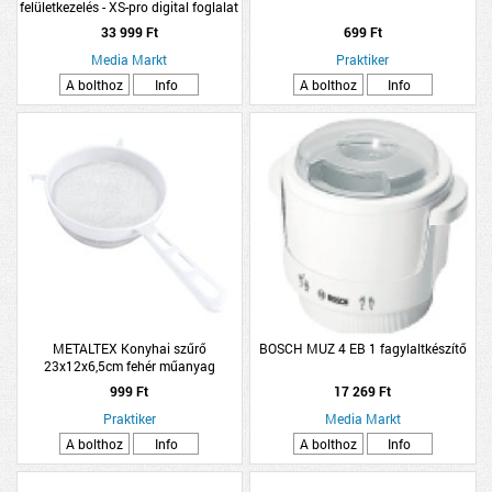
felületkezelés - XS-pro digital foglalat
- 72 mm
33 999 Ft
699 Ft
Media Markt
Praktiker
A bolthoz
Info
A bolthoz
Info
METALTEX Konyhai szűrő
BOSCH MUZ 4 EB 1 fagylaltkészítő
23x12x6,5cm fehér műanyag
999 Ft
17 269 Ft
Praktiker
Media Markt
A bolthoz
Info
A bolthoz
Info