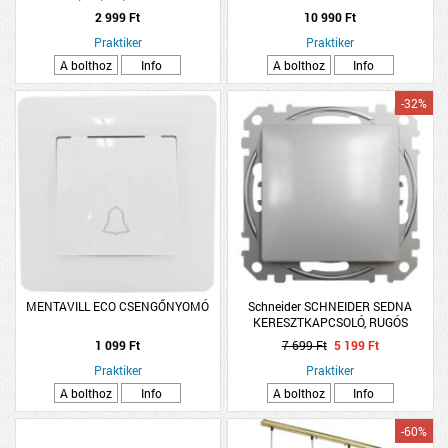
2 999 Ft
10 990 Ft
Praktiker
Praktiker
A bolthoz
Info
A bolthoz
Info
-32%
MENTAVILL ECO CSENGŐNYOMÓ
Schneider SCHNEIDER SEDNA
KERESZTKAPCSOLÓ, RUGÓS
BEKÖTÉS, 10AX, ALUMÍNIUM SZÍNŰ
1 099 Ft
7 699 Ft
5 199 Ft
Praktiker
Praktiker
A bolthoz
Info
A bolthoz
Info
-60%