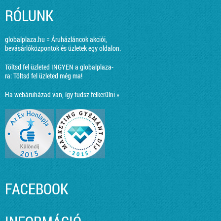
RÓLUNK
globalplaza.hu = Áruházláncok akciói,
bevásárlóközpontok és üzletek egy oldalon.
Töltsd fel üzleted INGYEN a globalplaza-
ra:
Töltsd fel üzleted még ma!
Ha webáruházad van, így tudsz felkerülni »
FACEBOOK