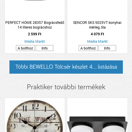
PERFECT HOME 28357 Bográcsfedő
SENCOR SKS 5025VT konyhai
14 literes bográcshoz
mérleg, lila
2 599 Ft
4 079 Ft
Media Markt
Media Markt
A bolthoz
Info
A bolthoz
Info
Többi BEWELLO Tölcsér készlet 4... listázása
Praktiker további termékek