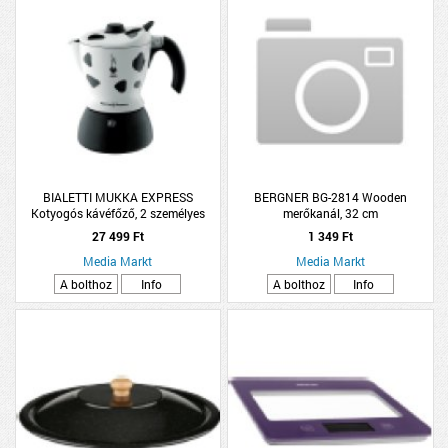
BIALETTI MUKKA EXPRESS
BERGNER BG-2814 Wooden
Kotyogós kávéfőző, 2 személyes
merőkanál, 32 cm
27 499 Ft
1 349 Ft
Media Markt
Media Markt
A bolthoz
Info
A bolthoz
Info