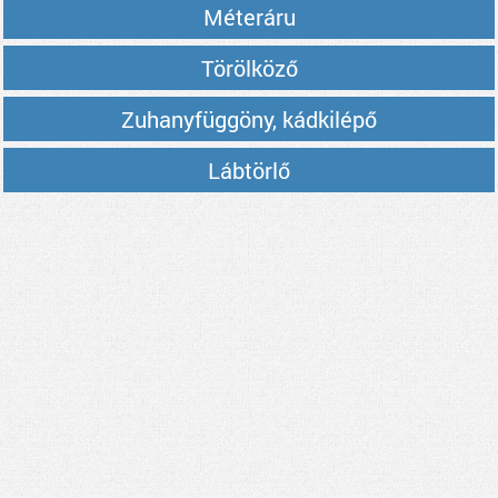
Méteráru
Törölköző
Zuhanyfüggöny, kádkilépő
Lábtörlő