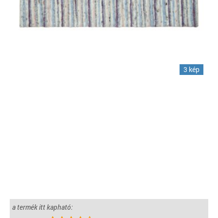
3 kép
a termék itt kapható: