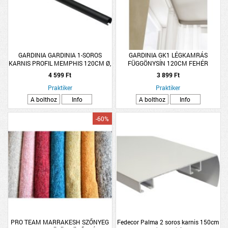
GARDINIA GARDINIA 1-SOROS
GARDINIA GK1 LÉGKAMRÁS
KARNIS PROFIL MEMPHIS 120CM Ø,
FÜGGÖNYSÍN 120CM FEHÉR
16MM, FEKETE
4 599 Ft
3 899 Ft
Praktiker
Praktiker
A bolthoz
Info
A bolthoz
Info
-60%
PRO TEAM MARRAKESH SZŐNYEG
Fedecor Palma 2 soros karnis 150cm