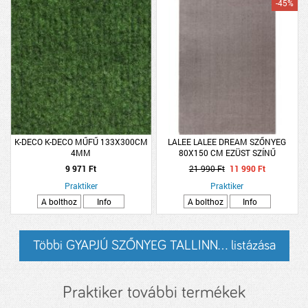
-45%
K-DECO K-DECO MŰFŰ 133X300CM
LALEE LALEE DREAM SZŐNYEG
4MM
80X150 CM EZÜST SZÍNŰ
9 971 Ft
21 990 Ft
11 990 Ft
Praktiker
Praktiker
A bolthoz
Info
A bolthoz
Info
Többi GYAPJÚ SZŐNYEG TALLINN... listázása
Praktiker további termékek