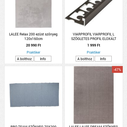
LALEE Relax 200 ezüst szőnyeg
VIARPROFIL VIARPROFIL L
120x160cm
SZÖGLETES PROFIL ELOXÁLT
ALUMÍNIUM 8MMX2.5M BRONZ
20 990 Ft
1 999 Ft
Praktiker
Praktiker
A bolthoz
Info
A bolthoz
Info
-47%
PRO TEAM SZŐNYEG 70X200
LALEE LALEE DREAM SZŐNYEG