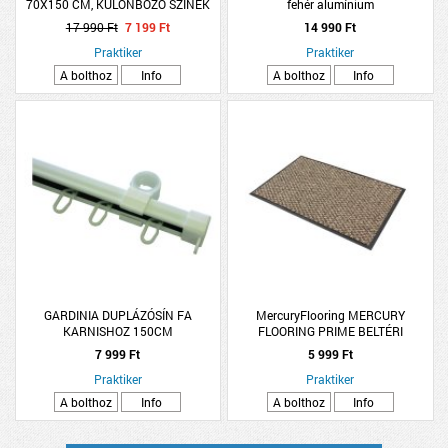
70X150 CM, KÜLÖNBÖZŐ SZÍNEK
fehér alumínium
17 990 Ft
7 199 Ft
14 990 Ft
Praktiker
Praktiker
A bolthoz
Info
A bolthoz
Info
GARDINIA DUPLÁZÓSÍN FA
MercuryFlooring MERCURY
KARNISHOZ 150CM
FLOORING PRIME BELTÉRI
LÁBTÖRLŐ SZÉLFOGÓBA 60X80CM
7 999 Ft
5 999 Ft
BARNA
Praktiker
Praktiker
A bolthoz
Info
A bolthoz
Info