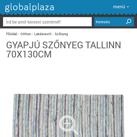
menü
Keresés
Főoldal
Otthon
Lakástextil
Szőnyeg
GYAPJÚ SZŐNYEG TALLINN
70X130CM