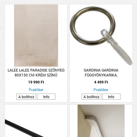
LALEE LALEE PARADISE SZŐNYEG
GARDINIA GARDINIA
80X150 CM KRÉM SZÍNŰ
FÜGGYÖNYKARIKA,
CSÚSZÓBETÉTTEL, Ø27MM
19 990 Ft
4 499 Ft
Praktiker
Praktiker
A bolthoz
Info
A bolthoz
Info