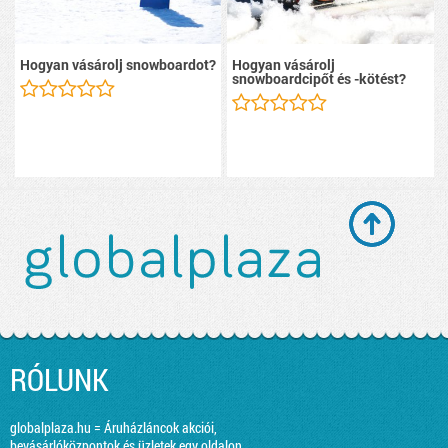
Hogyan vásárolj snowboardot?
Hogyan vásárolj
snowboardcipőt és -kötést?
RÓLUNK
globalplaza.hu = Áruházláncok akciói,
bevásárlóközpontok és üzletek egy oldalon.