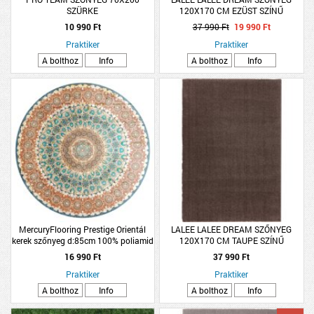
SZÜRKE
120X170 CM EZÜST SZÍNŰ
10 990 Ft
37 990 Ft
19 990 Ft
Praktiker
Praktiker
A bolthoz
Info
A bolthoz
Info
MercuryFlooring Prestige Orientál
LALEE LALEE DREAM SZŐNYEG
kerek szőnyeg d:85cm 100% poliamid
120X170 CM TAUPE SZÍNŰ
16 990 Ft
37 990 Ft
Praktiker
Praktiker
A bolthoz
Info
A bolthoz
Info