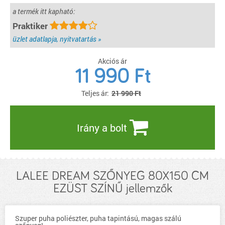
a termék itt kapható:
Praktiker
üzlet adatlapja, nyitvatartás »
Akciós ár
11 990
Ft
Teljes ár:
21 990 Ft
Irány a bolt
LALEE DREAM SZŐNYEG 80X150 CM
EZÜST SZÍNŰ jellemzők
Szuper puha poliészter, puha tapintású, magas szálú