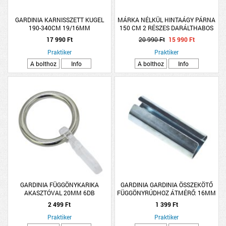
GARDINIA KARNISSZETT KUGEL
MÁRKA NÉLKÜL HINTAÁGY PÁRNA
190-340CM 19/16MM
150 CM 2 RÉSZES DARÁLTHABOS
TELESZKÓPOS, FÉM, NEMESACÉL
17 990 Ft
20 990 Ft
15 990 Ft
Praktiker
Praktiker
A bolthoz
Info
A bolthoz
Info
GARDINIA FÜGGÖNYKARIKA
GARDINIA GARDINIA ÖSSZEKÖTŐ
AKASZTÓVAL 20MM 6DB
FÜGGÖNYRÚDHOZ ÁTMÉRŐ: 16MM
2 499 Ft
1 399 Ft
Praktiker
Praktiker