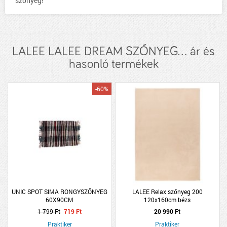
szőnyeg!
LALEE LALEE DREAM SZŐNYEG... ár és
hasonló termékek
-60%
UNIC SPOT SIMA RONGYSZŐNYEG
LALEE Relax szőnyeg 200
60X90CM
120x160cm bézs
1 799 Ft
719 Ft
20 990 Ft
Praktiker
Praktiker