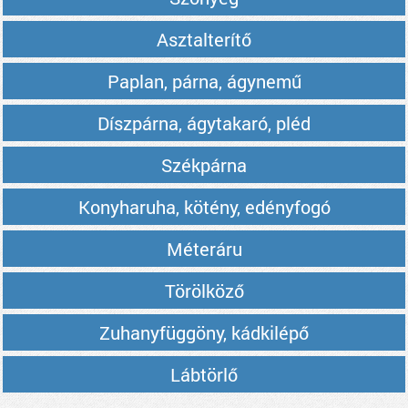
Asztalterítő
Paplan, párna, ágynemű
Díszpárna, ágytakaró, pléd
Székpárna
Konyharuha, kötény, edényfogó
Méteráru
Törölköző
Zuhanyfüggöny, kádkilépő
Lábtörlő