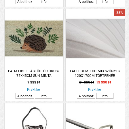
A bolthoz
Info
A bolthoz
Info
-38%
PALM FIBRE LÁBTÖRLŐ KÓKUSZ
LALEE COMFORT 503 SZŐNYEG
75X45CM SÜN MINTA
120X170CM TÖRTFEHÉR
7 999 Ft
31 990 Ft
19 990 Ft
Praktiker
Praktiker
A bolthoz
Info
A bolthoz
Info