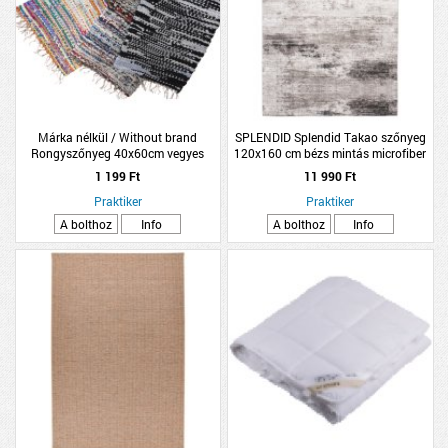
Márka nélkül / Without brand
SPLENDID Splendid Takao szőnyeg
Rongyszőnyeg 40x60cm vegyes
120x160 cm bézs mintás microfiber
színben pamut
1 199 Ft
11 990 Ft
Praktiker
Praktiker
A bolthoz
Info
A bolthoz
Info