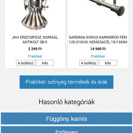
JKH DÍSZCSIPESZ, NORMÁL,
GARDINIA KONUS KARNISRÚD FÉM
ANTIKOLT SB-5
120-210CM, NEMESACÉL 19/16MM
KIHÚZHATÓ
2 299 Ft
14 990 Ft
Praktiker
Praktiker
A bolthoz
Info
A bolthoz
Info
Praktiker szőnyeg termékek és árak
Hasonló kategóriák
Függöny, karnis
Szőnyeg