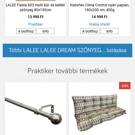
LALEE Fiesta 603 multi kül- és beltéri
Naturtex Clima Control nyári paplan,
szőnyeg 80x150cm
140x200 cm, 400g
13 990 Ft
14 999 Ft
Praktiker
Media Markt
A bolthoz
Info
A bolthoz
Info
Többi LALEE LALEE DREAM SZŐNYEG... listázása
Praktiker további termékek
-24%