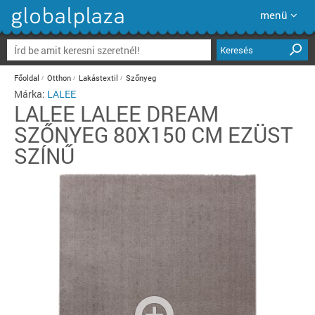
menü
Keresés
Főoldal
Otthon
Lakástextil
Szőnyeg
Márka:
LALEE
LALEE
LALEE DREAM
SZŐNYEG 80X150 CM EZÜST
SZÍNŰ