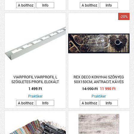
A bolthoz
Info
A bolthoz
Info
-20%
VIARPROFIL VIARPROFIL L
REX DECO KONYHAI SZŐNYEG
SZÖGLETES PROFIL ELOXÁLT
50X150CM, ANTRACIT, KÁVÉS
ALUMÍNIUM 8MMX2,5M EZÜST
1 499 Ft
14 990 Ft
11 990 Ft
Praktiker
Praktiker
A bolthoz
Info
A bolthoz
Info