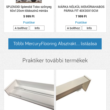
SPLENDID Splendid Tobo szőnyeg
MÁRKA NÉLKÜL MEMÓRIAHABOS
60x120cm többszínű mintás
PÁRNA FIT 40X30X10CM
5 999 Ft
7 999 Ft
Praktiker
Praktiker
A bolthoz
Info
A bolthoz
Info
Többi MercuryFlooring Absztrakt... listázása
Praktiker további termékek