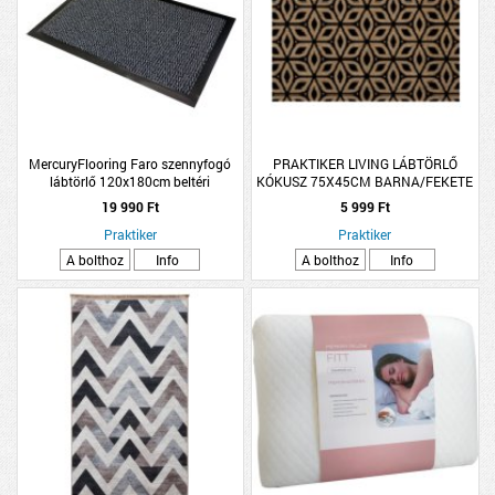
MercuryFlooring Faro szennyfogó
PRAKTIKER LIVING LÁBTÖRLŐ
lábtörlő 120x180cm beltéri
KÓKUSZ 75X45CM BARNA/FEKETE
használatra szürke
MINTÁS
19 990 Ft
5 999 Ft
Praktiker
Praktiker
A bolthoz
Info
A bolthoz
Info