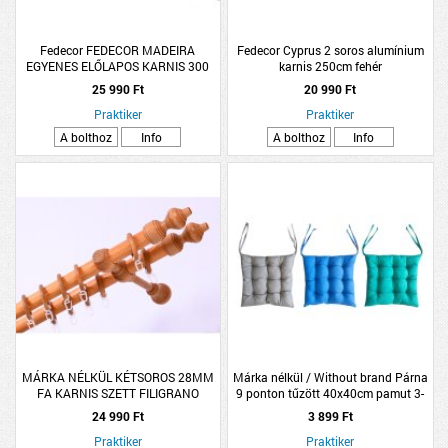
Fedecor FEDECOR MADEIRA
Fedecor Cyprus 2 soros alumínium
EGYENES ELŐLAPOS KARNIS 300
karnis 250cm fehér
CM FEHÉR ALUMÍNIUM KÉTSOROS
25 990 Ft
20 990 Ft
Praktiker
Praktiker
A bolthoz
Info
A bolthoz
Info
MÁRKA NÉLKÜL KÉTSOROS 28MM
Márka nélkül / Without brand Párna
FA KARNIS SZETT FILIGRANO
9 ponton tűzött 40x40cm pamut 3-
260CM, CSERESZNYE SZÍNŰ
féle
24 990 Ft
3 899 Ft
Praktiker
Praktiker