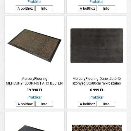
Praktiker
Praktiker
A bolthoz
Info
A bolthoz
Info
MercuryFlooring
MercuryFlooring Dune lábtörlő
MERCURYFLOORING FARO BELTÉRI
szőnyeg 50x80cm mikroszálas
SZENNYFOGÓ LÁBTÖRLŐ
antracit
19 990 Ft
6 999 Ft
120X180CM BARNA
Praktiker
Praktiker
A bolthoz
Info
A bolthoz
Info