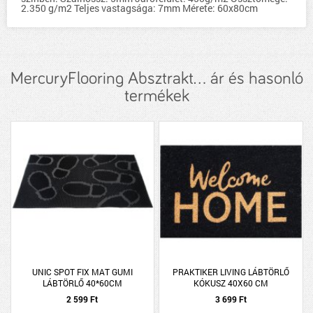
2.350 g/m2 Teljes vastagsága: 7mm Mérete: 60x80cm
MercuryFlooring Absztrakt... ár és hasonló
termékek
UNIC SPOT FIX MAT GUMI
PRAKTIKER LIVING LÁBTÖRLŐ
LÁBTÖRLŐ 40*60CM
KÓKUSZ 40X60 CM
2 599 Ft
3 699 Ft