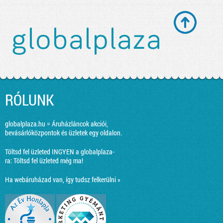
RÓLUNK
globalplaza.hu = Áruházláncok akciói,
bevásárlóközpontok és üzletek egy oldalon.
Töltsd fel üzleted INGYEN a globalplaza-
ra:
Töltsd fel üzleted még ma!
Ha webáruházad van, így tudsz felkerülni »