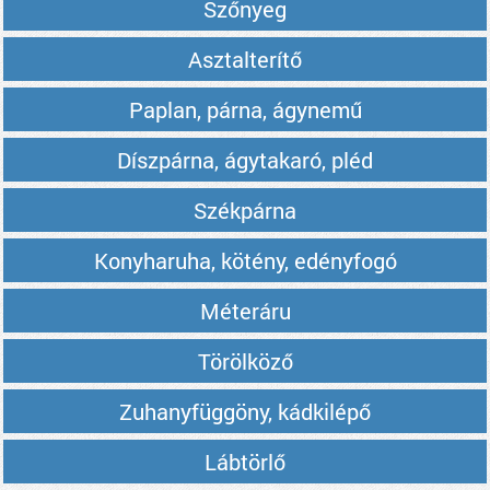
Szőnyeg
Asztalterítő
Paplan, párna, ágynemű
Díszpárna, ágytakaró, pléd
Székpárna
Konyharuha, kötény, edényfogó
Méteráru
Törölköző
Zuhanyfüggöny, kádkilépő
Lábtörlő