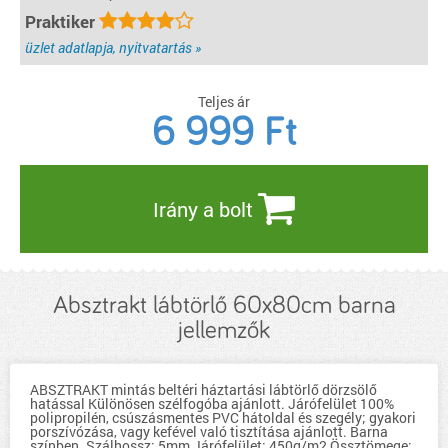
Praktiker
üzlet adatlapja, nyitvatartás »
Teljes ár
6 999
Ft
Irány a bolt
Absztrakt lábtörlő 60x80cm barna
jellemzők
ABSZTRAKT mintás beltéri háztartási lábtörlő dörzsölő
hatással Különösen szélfogóba ajánlott. Járófelület 100%
polipropilén, csúszásmentes PVC hátoldal és szegély; gyakori
porszívózása, vagy kefével való tisztítása ajánlott. Barna
színben. Szálhossz: 5mm Járófelület: 450g/m2 Össztömege: