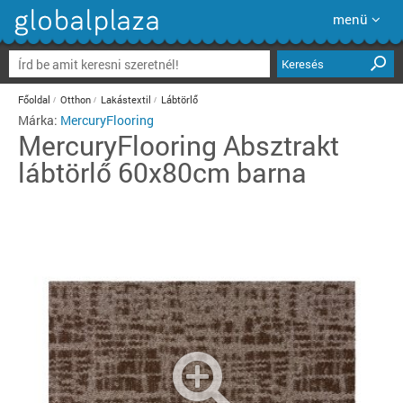
menü
Keresés
Főoldal
Otthon
Lakástextil
Lábtörlő
Márka:
MercuryFlooring
MercuryFlooring
Absztrakt
lábtörlő 60x80cm barna