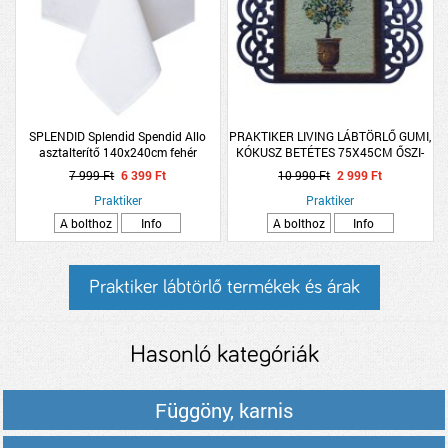
SPLENDID Splendid Spendid Allo
PRAKTIKER LIVING LÁBTÖRLŐ GUMI,
asztalterítő 140x240cm fehér
KÓKUSZ BETÉTES 75X45CM ŐSZI-
TÉLI DESIGN CSERÉLHETŐ
7 999 Ft
6 399 Ft
10 990 Ft
2 999 Ft
Praktiker
Praktiker
A bolthoz
Info
A bolthoz
Info
Praktiker lábtörlő termékek és árak
Hasonló kategóriák
Függöny, karnis