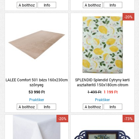
A bolthoz
Info
A bolthoz
Info
-20%
LALEE Comfort 501 bézs 160x230cm
SPLENDID Splendid Cytryny kerti
szőnyeg
asztalterítő 150x180cm citrom
mintás
53 990 Ft
1 499 Ft
1 199 Ft
Praktiker
Praktiker
A bolthoz
Info
A bolthoz
Info
-20%
-73%