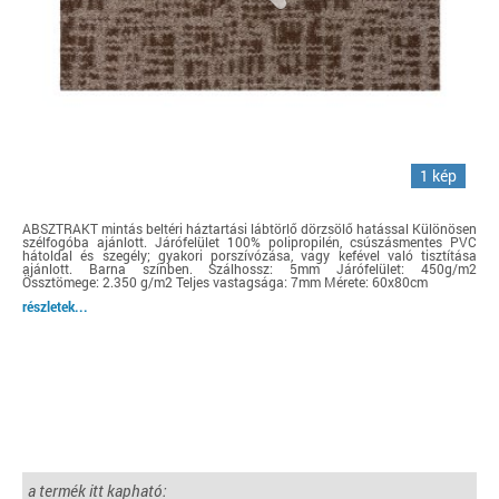
1 kép
ABSZTRAKT mintás beltéri háztartási lábtörlő dörzsölő hatással Különösen
szélfogóba ajánlott. Járófelület 100% polipropilén, csúszásmentes PVC
hátoldal és szegély; gyakori porszívózása, vagy kefével való tisztítása
ajánlott. Barna színben. Szálhossz: 5mm Járófelület: 450g/m2
Össztömege: 2.350 g/m2 Teljes vastagsága: 7mm Mérete: 60x80cm
részletek...
a termék itt kapható: