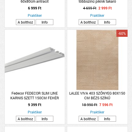
60x80cm antracit
többszínű piknik takaró
6 999 Ft
4 699 Ft
2 999 Ft
Praktiker
Praktiker
A bolthoz
Info
A bolthoz
Info
-60%
Fedecor FEDECOR SLIM LINE
LALEE VIVA 403 SZŐNYEG 80X150
KARNIS SZETT 150CM FEHÉR
CM BÉZS SZÍNŰ
ALUMÍNIUM KÉTSOROS
9 399 Ft
18 990 Ft
7 596 Ft
Praktiker
Praktiker
A bolthoz
Info
A bolthoz
Info