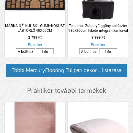
MÁRKA NÉLKÜL SK1 GUMI+KÓKUSZ
Tendance Zuhanyfüggöny poliészter
LÁBTÖRLŐ 40X60CM
180x200cm fekete, integrált karikával
2 799 Ft
7 999 Ft
Praktiker
Praktiker
A bolthoz
Info
A bolthoz
Info
Többi MercuryFlooring Tulipan dekor... listázása
Praktiker további termékek