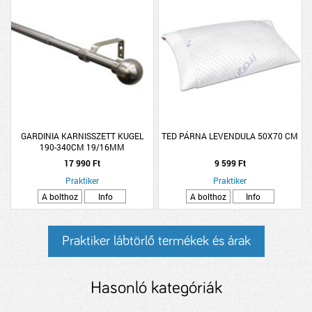
GARDINIA KARNISSZETT KUGEL
TED PÁRNA LEVENDULA 50X70 CM
190-340CM 19/16MM
TELESZKÓPOS, FÉM, NEMESACÉL
17 990 Ft
9 599 Ft
Praktiker
Praktiker
A bolthoz
Info
A bolthoz
Info
Praktiker lábtörlő termékek és árak
Hasonló kategóriák