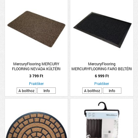
MercuryFlooring MERCURY
MercuryFlooring
FLOORING NEVADA KÜLTÉRI
MERCURYFLOORING FARO BELTÉRI
LÁBTÖRLŐ 40X60CM BARNA
SZENNYFOGÓ LÁBTÖRLŐ 60X90CM
3 799 Ft
6 999 Ft
ANTRACIT
Praktiker
Praktiker
A bolthoz
Info
A bolthoz
Info