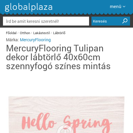
menü
Keresés
Főoldal
Otthon
Lakástextil
Lábtörlő
Márka:
MercuryFlooring
MercuryFlooring
Tulipan
dekor lábtörlő 40x60cm
szennyfogó színes mintás