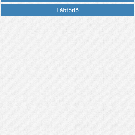
Lábtörlő