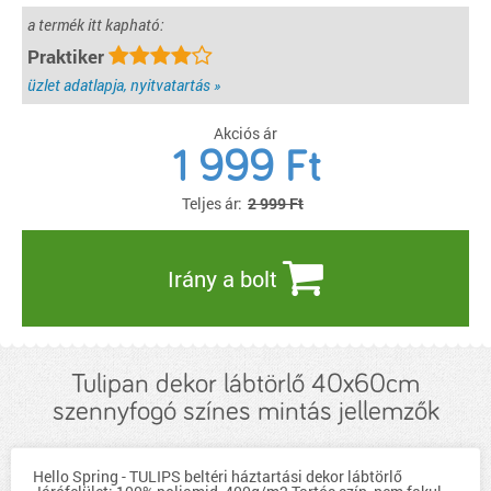
a termék itt kapható:
Praktiker
üzlet adatlapja, nyitvatartás »
Akciós ár
1 999
Ft
Teljes ár:
2 999 Ft
Irány a bolt
Tulipan dekor lábtörlő 40x60cm
szennyfogó színes mintás jellemzők
Hello Spring - TULIPS beltéri háztartási dekor lábtörlő