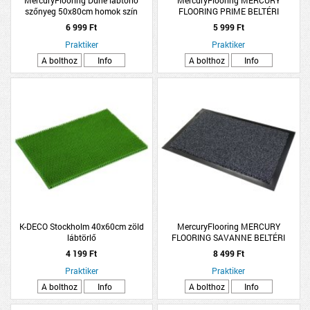
szőnyeg 50x80cm homok szín
FLOORING PRIME BELTÉRI
mikroszálas
LÁBTÖRLŐ SZÉLFOGÓBA 60X80CM
6 999 Ft
5 999 Ft
BARNA
Praktiker
Praktiker
A bolthoz
Info
A bolthoz
Info
K-DECO Stockholm 40x60cm zöld
MercuryFlooring MERCURY
lábtörlő
FLOORING SAVANNE BELTÉRI
SZENNYFOGÓ LÁBTÖRLŐ 60X90CM
4 199 Ft
8 499 Ft
ANTRACIT
Praktiker
Praktiker
A bolthoz
Info
A bolthoz
Info