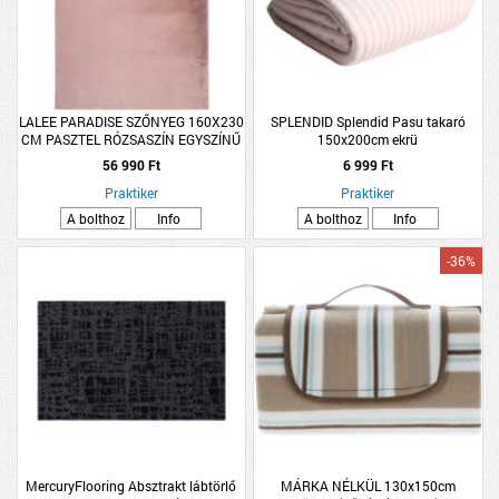
LALEE PARADISE SZŐNYEG 160X230
SPLENDID Splendid Pasu takaró
CM PASZTEL RÓZSASZÍN EGYSZÍNŰ
150x200cm ekrü
56 990 Ft
6 999 Ft
Praktiker
Praktiker
A bolthoz
Info
A bolthoz
Info
-36%
MercuryFlooring Absztrakt lábtörlő
MÁRKA NÉLKÜL 130x150cm