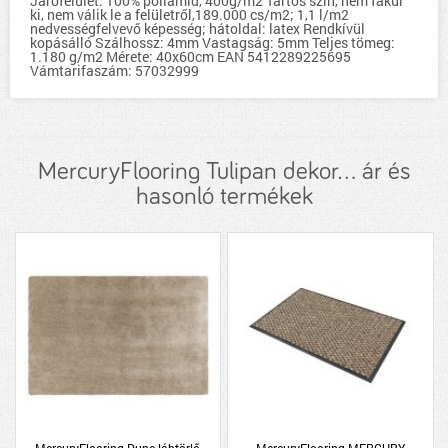
Járófelület: 100% poliamid, 400g/m2 Tartós szín, nem fakul
ki, nem válik le a felületről,189.000 cs/m2; 1,1 l/m2
nedvességfelvevő képesség; hátoldal: latex Rendkívül
kopásálló Szálhossz: 4mm Vastagság: 5mm Teljes tömeg:
1.180 g/m2 Mérete: 40x60cm EAN 5412289225695
Vámtarifaszám: 57032999
MercuryFlooring Tulipan dekor... ár és
hasonló termékek
MercuryFlooring Dune lábtörlő
MercuryFlooring MERCURY