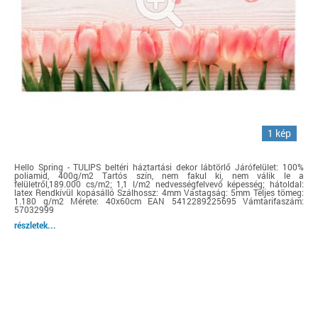
1 kép
Hello Spring - TULIPS beltéri háztartási dekor lábtörlő Járófelület: 100%
poliamid, 400g/m2 Tartós szín, nem fakul ki, nem válik le a
felületről,189.000 cs/m2; 1,1 l/m2 nedvességfelvevő képesség; hátoldal:
latex Rendkívül kopásálló Szálhossz: 4mm Vastagság: 5mm Teljes tömeg:
1.180 g/m2 Mérete: 40x60cm EAN 5412289225695 Vámtarifaszám:
57032999
részletek...