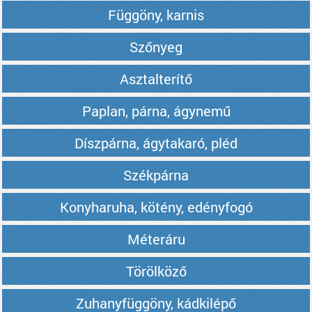
Függöny, karnis
Szőnyeg
Asztalterítő
Paplan, párna, ágynemű
Díszpárna, ágytakaró, pléd
Székpárna
Konyharuha, kötény, edényfogó
Méteráru
Törölköző
Zuhanyfüggöny, kádkilépő