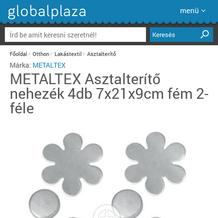
menü
Keresés
Főoldal
Otthon
Lakástextil
Asztalterítő
Márka:
METALTEX
METALTEX
Asztalterítő
nehezék 4db 7x21x9cm fém 2-
féle