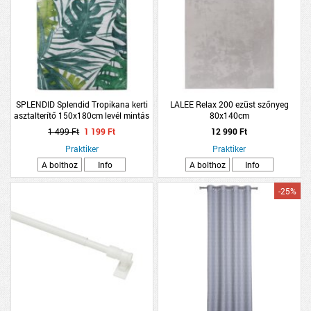
SPLENDID Splendid Tropikana kerti
LALEE Relax 200 ezüst szőnyeg
asztalterítő 150x180cm levél mintás
80x140cm
1 499 Ft
1 199 Ft
12 990 Ft
Praktiker
Praktiker
A bolthoz
Info
A bolthoz
Info
-25%