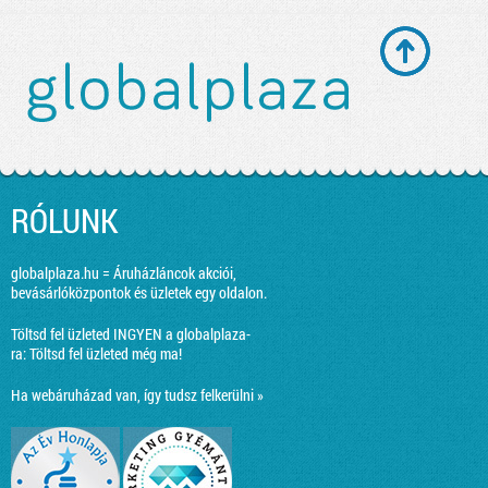
RÓLUNK
globalplaza.hu = Áruházláncok akciói,
bevásárlóközpontok és üzletek egy oldalon.
Töltsd fel üzleted INGYEN a globalplaza-
ra:
Töltsd fel üzleted még ma!
Ha webáruházad van, így tudsz felkerülni »