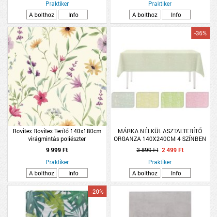
Praktiker
Praktiker
A bolthoz
Info
A bolthoz
Info
-36%
Rovitex Rovitex Terítő 140x180cm
MÁRKA NÉLKÜL ASZTALTERÍTŐ
virágmintás poliészter
ORGANZA 140X240CM 4 SZÍNBEN
9 999 Ft
3 899 Ft
2 499 Ft
Praktiker
Praktiker
A bolthoz
Info
A bolthoz
Info
-20%