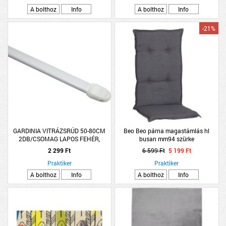
A bolthoz
Info
A bolthoz
Info
-21%
GARDINIA VITRÁZSRÚD 50-80CM
Beo Beo párna magastámlás hl
2DB/CSOMAG LAPOS FEHÉR,
busan mm94 szürke
MŰANYAG/FÉM
2 299 Ft
6 599 Ft
5 199 Ft
Praktiker
Praktiker
A bolthoz
Info
A bolthoz
Info