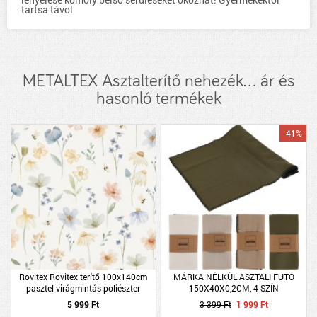
tartsa távol
METALTEX Asztalterítő nehezék... ár és
hasonló termékek
-41%
Rovitex Rovitex terítő 100x140cm
MÁRKA NÉLKÜL ASZTALI FUTÓ
pasztel virágmintás poliészter
150X40X0,2CM, 4 SZÍN
5 999 Ft
3 399 Ft
1 999 Ft