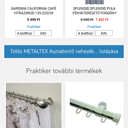
GARDINIA CALIFORNIA CAFÉ
SPLENDID SPLENDID PULA
VITRÁZSRÚD 135-225CM
FÉNYÁTERESZTŐ FÜGGÖNY
140X260CM SZÜRKE POLIÉSZTER
5 499 Ft
9 990 Ft
7 492 Ft
Praktiker
Praktiker
A bolthoz
Info
A bolthoz
Info
Többi METALTEX Asztalterítő nehezék... listázása
Praktiker további termékek