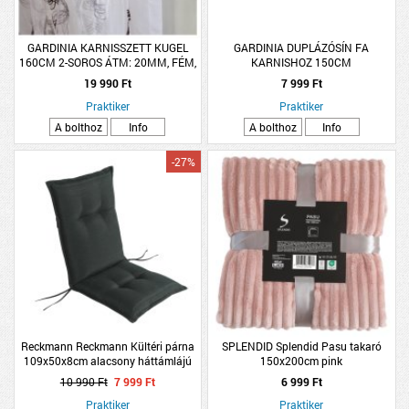
GARDINIA KARNISSZETT KUGEL
GARDINIA DUPLÁZÓSÍN FA
160CM 2-SOROS ÁTM: 20MM, FÉM,
KARNISHOZ 150CM
NEMESACÉL
19 990 Ft
7 999 Ft
Praktiker
Praktiker
A bolthoz
Info
A bolthoz
Info
-27%
Reckmann Reckmann Kültéri párna
SPLENDID Splendid Pasu takaró
109x50x8cm alacsony háttámlájú
150x200cm pink
székhez, antracit
10 990 Ft
7 999 Ft
6 999 Ft
Praktiker
Praktiker