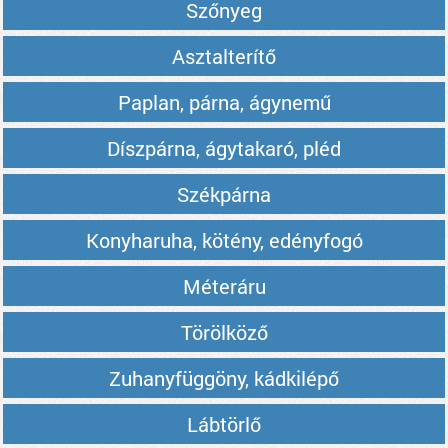
Szőnyeg
Asztalterítő
Paplan, párna, ágynemű
Díszpárna, ágytakaró, pléd
Székpárna
Konyharuha, kötény, edényfogó
Méteráru
Törölköző
Zuhanyfüggöny, kádkilépő
Lábtörlő