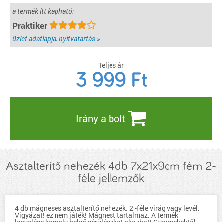
a termék itt kapható:
Praktiker
üzlet adatlapja, nyitvatartás »
Teljes ár
3 999
Ft
Irány a bolt
Asztalterítő nehezék 4db 7x21x9cm fém 2-
féle jellemzők
4 db mágneses asztalterítő nehezék. 2 -féle virág vagy levél.
Vigyázat! ez nem játék! Mágnest tartalmaz. A termék
lenyelése komoly belső sérüléseket okozhat! Gyermekektől