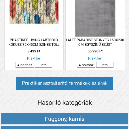
PRAKTIKER LIVING LÁBTÖRLŐ
LALEE PARADISE SZŐNYEG 160X230
KÓKUSZ 75X45CM SZÍNES TOLL
CM EGYSZÍNŰ EZÜST
MINTÁS
5 499 Ft
56 990 Ft
Praktiker
Praktiker
A bolthoz
Info
A bolthoz
Info
Praktiker asztalterítő termékek és árak
Hasonló kategóriák
Függöny, karnis