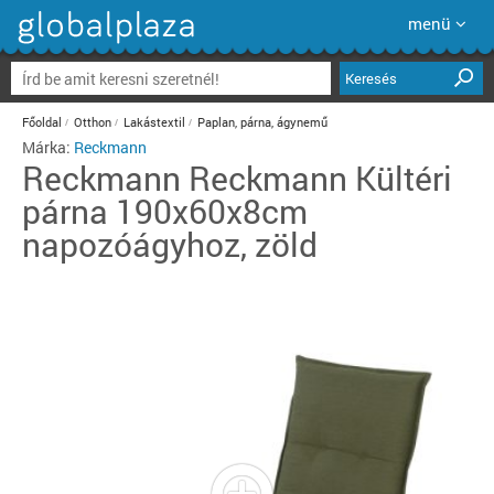
menü
Keresés
Főoldal
Otthon
Lakástextil
Paplan, párna, ágynemű
Márka:
Reckmann
Reckmann
Reckmann Kültéri
párna 190x60x8cm
napozóágyhoz, zöld