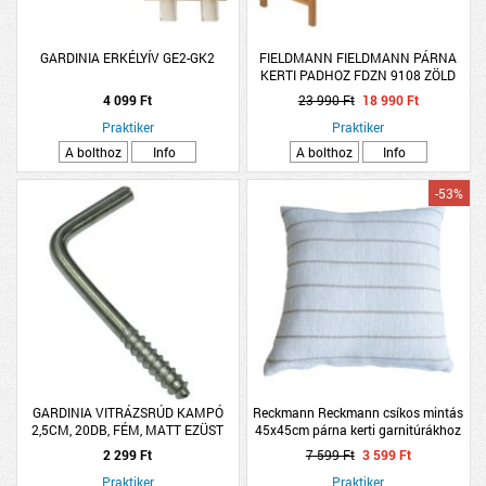
GARDINIA ERKÉLYÍV GE2-GK2
FIELDMANN FIELDMANN PÁRNA
KERTI PADHOZ FDZN 9108 ZÖLD
KOCKÁS 138X45X44X5CM
4 099 Ft
23 990 Ft
18 990 Ft
Praktiker
Praktiker
A bolthoz
Info
A bolthoz
Info
-53%
GARDINIA VITRÁZSRÚD KAMPÓ
Reckmann Reckmann csíkos mintás
2,5CM, 20DB, FÉM, MATT EZÜST
45x45cm párna kerti garnitúrákhoz
SZÍN
2 299 Ft
7 599 Ft
3 599 Ft
Praktiker
Praktiker