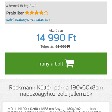
a termék itt kapható:
Praktiker
üzlet adatlapja, nyitvatartás »
Akciós ár
14 990
Ft
Teljes ár:
21 990 Ft
Irány a bolt
Reckmann Kültéri párna 190x60x8cm
napozóágyhoz, zöld jellemzők
Méret: H190 x Sz60 x MÉ8 cm Anyag: 180g/m2 oldatban