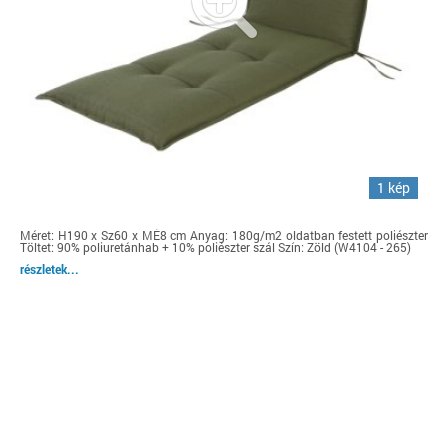
1 kép
Méret: H190 x Sz60 x MÉ8 cm Anyag: 180g/m2 oldatban festett poliészter
Töltet: 90% poliuretánhab + 10% poliészter szál Szín: Zöld (W4104 - 265)
részletek...