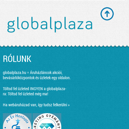
RÓLUNK
globalplaza.hu = Áruházláncok akciói,
bevásárlóközpontok és üzletek egy oldalon.
Töltsd fel üzleted INGYEN a globalplaza-
ra:
Töltsd fel üzleted még ma!
Ha webáruházad van, így tudsz felkerülni »