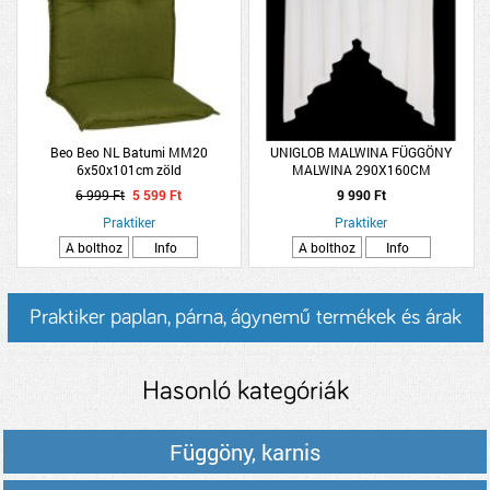
Beo Beo NL Batumi MM20
UNIGLOB MALWINA FÜGGÖNY
6x50x101cm zöld
MALWINA 290X160CM
6 999 Ft
5 599 Ft
9 990 Ft
Praktiker
Praktiker
A bolthoz
Info
A bolthoz
Info
Praktiker paplan, párna, ágynemű termékek és árak
Hasonló kategóriák
Függöny, karnis