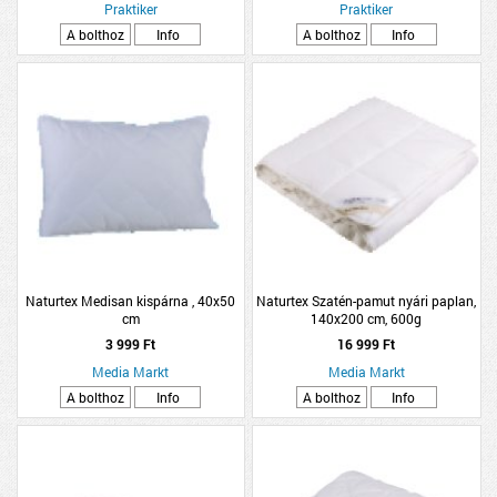
Praktiker
Praktiker
A bolthoz
Info
A bolthoz
Info
Naturtex Medisan kispárna , 40x50
Naturtex Szatén-pamut nyári paplan,
cm
140x200 cm, 600g
3 999 Ft
16 999 Ft
Media Markt
Media Markt
A bolthoz
Info
A bolthoz
Info