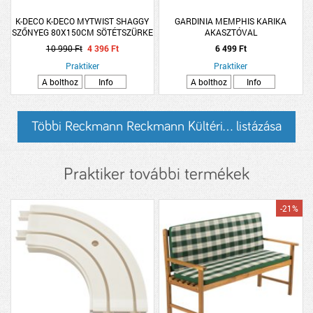
K-DECO K-DECO MYTWIST SHAGGY
GARDINIA MEMPHIS KARIKA
SZŐNYEG 80X150CM SÖTÉTSZÜRKE
AKASZTÓVAL
10 990 Ft
4 396 Ft
6 499 Ft
Praktiker
Praktiker
A bolthoz
Info
A bolthoz
Info
Többi Reckmann Reckmann Kültéri... listázása
Praktiker további termékek
-21%