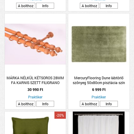
A bolthoz
Info
A bolthoz
Info
MÁRKA NÉLKÜL KÉTSOROS 28MM
MercuryFlooring Dune lábtörlő
FA KARNIS SZETT FILIGRANO
szőnyeg 50x80cm pisztácia szín
300CM, CSERESZNYE SZÍNŰ
mikroszálas
30 990 Ft
6 999 Ft
Praktiker
Praktiker
A bolthoz
Info
A bolthoz
Info
-20%