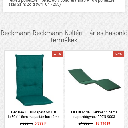
festett poliészter Töltet: 90% poliuretánhab + 10% poliészter
szál Szín: Zöld (W4104 - 265)
Reckmann Reckmann Kültéri... ár és hasonló
termékek
-20%
-24%
Beo Beo HL Budapest MM18
FIELDMANN Fieldmann párna
6x50x118cm magastámlás párna
napozóágyhoz FDZN 9003
5x60x200cm zöld
7 999 Ft
6 399 Ft
24 990 Ft
18 990 Ft