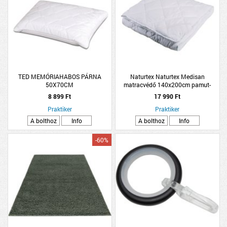
TED MEMÓRIAHABOS PÁRNA
Naturtex Naturtex Medisan
50X70CM
matracvédő 140x200cm pamut-
poliészter
8 899 Ft
17 990 Ft
Praktiker
Praktiker
A bolthoz
Info
A bolthoz
Info
-60%