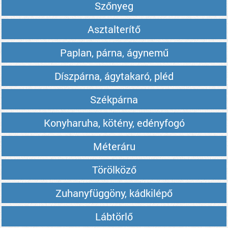
Szőnyeg
Asztalterítő
Paplan, párna, ágynemű
Díszpárna, ágytakaró, pléd
Székpárna
Konyharuha, kötény, edényfogó
Méteráru
Törölköző
Zuhanyfüggöny, kádkilépő
Lábtörlő