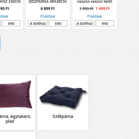
SHOZ 240CM
DÍSZPÁRNA 48X48CM
viaszos vászon terítő
TERRA
90x140cm virág mintás
90 Ft
6 899 Ft
1 999 Ft
1 499 Ft
PVC
ktiker
Praktiker
Praktiker
Info
A bolthoz
Info
A bolthoz
Info
árna, ágytakaró,
Székpárna
pléd