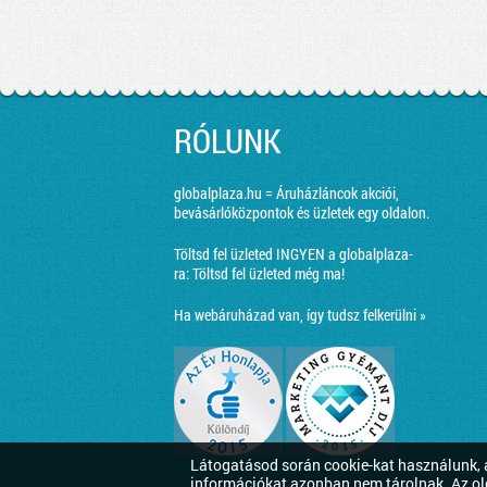
RÓLUNK
globalplaza.hu = Áruházláncok akciói,
bevásárlóközpontok és üzletek egy oldalon.
Töltsd fel üzleted INGYEN a globalplaza-
ra:
Töltsd fel üzleted még ma!
Ha webáruházad van, így tudsz felkerülni »
Látogatásod során cookie-kat használunk, a
információkat azonban nem tárolnak. Az ol