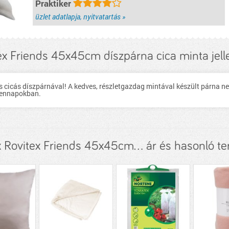
Praktiker
üzlet adatlapja, nyitvatartás »
ex Friends 45x45cm díszpárna cica minta jel
s cicás díszpárnával! A kedves, részletgazdag mintával készült párna n
dennapokban.
x Rovitex Friends 45x45cm... ár és hasonló t