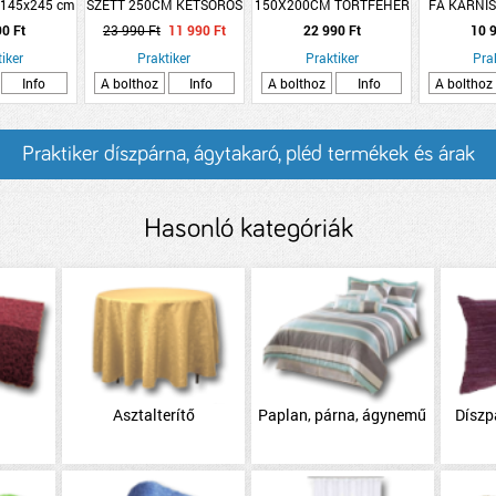
 145x245 cm
SZETT 250CM KÉTSOROS
150X200CM TÖRTFEHÉR
FA KARNI
rafit
16MM ANTIK SÁRGARÉZ
POLIÉSZTER
90 Ft
23 990 Ft
11 990 Ft
22 990 Ft
10 9
&quot;LEON&quot;
iker
Praktiker
Praktiker
Pra
Info
A bolthoz
Info
A bolthoz
Info
A bolthoz
Praktiker díszpárna, ágytakaró, pléd termékek és árak
Hasonló kategóriák
Asztalterítő
Paplan, párna, ágynemű
Díszp