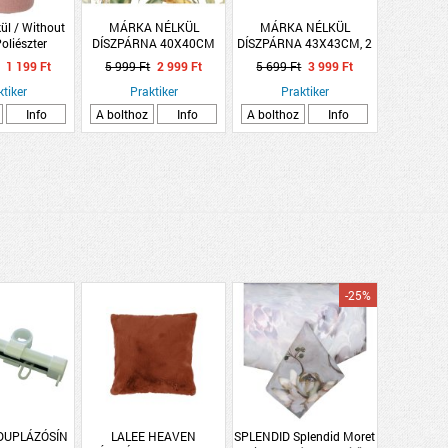
ül / Without
MÁRKA NÉLKÜL
MÁRKA NÉLKÜL
oliészter
DÍSZPÁRNA 40X40CM
DÍSZPÁRNA 43X43CM, 2
pléd 4-féle
LEVELES
FÉLE
1 199 Ft
5 999 Ft
2 999 Ft
5 699 Ft
3 999 Ft
nben
ktiker
Praktiker
Praktiker
Info
A bolthoz
Info
A bolthoz
Info
-25%
DUPLÁZÓSÍN
LALEE HEAVEN
SPLENDID Splendid Moret