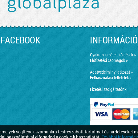
FACEBOOK
INFORMÁCIÓ
Gyakran ismételt kérdések »
Előfizetési csomagok »
Adatvédelmi nyilatkozat »
Felhasználási feltételek »
Fizetési szolgáltatónk:
melyek segítenek számunkra testreszabott tartalmat és hirdetéseket m
dal használatával elfogadod a cookie-k használatát.
További információ 