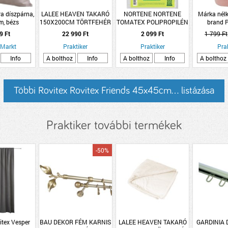
ra díszpárna,
LALEE HEAVEN TAKARÓ
NORTENE NORTENE
Márka nélk
m, bézs
150X200CM TÖRTFEHÉR
TOMATEX POLIPROPILÉN
brand P
POLIÉSZTER
TAKARÓ SZÖVET 0,6X10
160x130cm 
9 Ft
22 990 Ft
2 099 Ft
1 799 Ft
M
szí
 Markt
Praktiker
Praktiker
Pra
Info
A bolthoz
Info
A bolthoz
Info
A bolthoz
Többi Rovitex Rovitex Friends 45x45cm... listázása
Praktiker további termékek
-50%
itex Vesper
BAU DEKOR FÉM KARNIS
LALEE HEAVEN TAKARÓ
GARDINIA 