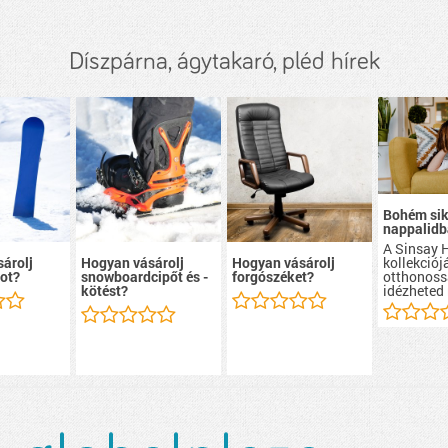
Díszpárna, ágytakaró, pléd hírek
Bohém sik
nappalid
A Sinsay
kollekciój
árolj
Hogyan vásárolj
Hogyan vásárolj
otthonoss
ot?
snowboardcipőt és -
forgószéket?
idézheted
kötést?