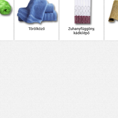
Törölköző
Zuhanyfüggöny,
kádkilépő