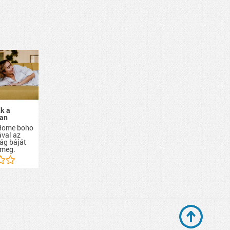
k a
ban
 Home boho
ával az
ág báját
 meg.