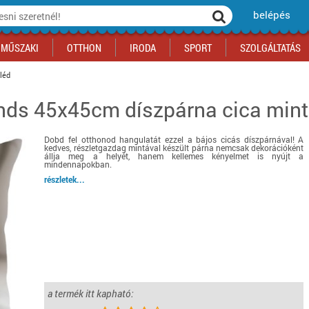
belépés
MŰSZAKI
OTTHON
IRODA
SPORT
SZOLGÁLTATÁS
léd
ends 45x45cm díszpárna cica min
ka
yógyszertár
csálnivaló
Sport akciók
Építkezés
Fitneszközpont
Biztonságtechnika
kciók
a
, gördeszka, roller
ék
mékek, sütemények
Szolgáltatás akciók
Szerszám, barkács, alkatrész
Kocsmasport
Ünnepi dekoráció
Dobd fel otthonod hangulatát ezzel a bájos cicás díszpárnával! A
tító, parkolás
s ital
Iskolakezdés, papír, írószer
Motor
Fűtés
kedves, részletgazdag mintával készült párna nemcsak dekorációként
állja meg a helyét, hanem kellemes kényelmet is nyújt a
ás akciók
k
l
Háziállatok
Autó
mindennapokban.
részletek...
iók
Bébi
Ingatlan
ók
Gyógyászati segédeszköz
Regisztrálj az oldalunkra INGYEN itt ››
Regisztrálj az oldalunkra INGYEN itt ››
Regisztrálj az oldalunkra INGYEN itt ››
Regisztrálj az oldalunkra INGYEN itt ››
Regisztrálj az oldalunkra INGYEN itt ››
Regisztrálj az oldalunkra INGYEN itt ››
Regisztrálj az oldalunkra INGYEN itt ››
Regisztrálj az oldalunkra INGYEN itt ››
a termék itt kapható: