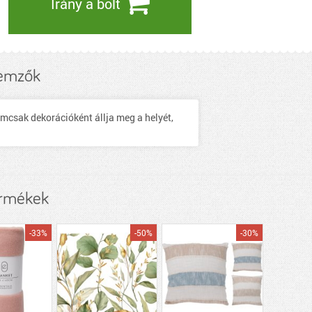
Irány a bolt
lemzők
emcsak dekorációként állja meg a helyét,
ermékek
-33%
-50%
-30%