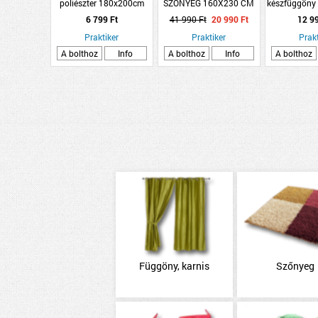
poliészter 180x200cm
SZŐNYEG 160X230 CM
készfüggöny
fehér-szürke hullám minta,
BÉZS-EZÜST SZÍNŰ
920 g
6 799 Ft
41 990 Ft
20 990 Ft
12 9
12 karikával
Praktiker
Praktiker
Prakt
A bolthoz
Info
A bolthoz
Info
A bolthoz
Függöny, karnis
Szőnyeg