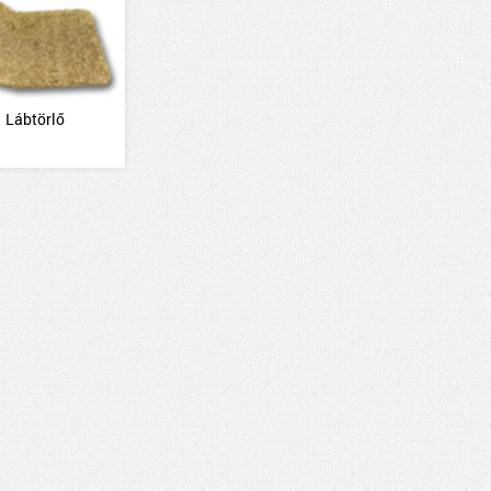
Lábtörlő