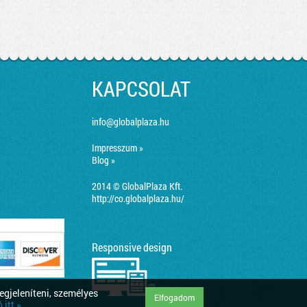
KAPCSOLAT
info@globalplaza.hu
Impresszum »
Blog »
2014 © GlobalPlaza Kft.
http://co.globalplaza.hu/
Responsive design
egjeleníteni, személyes
Elfogadom
itt »