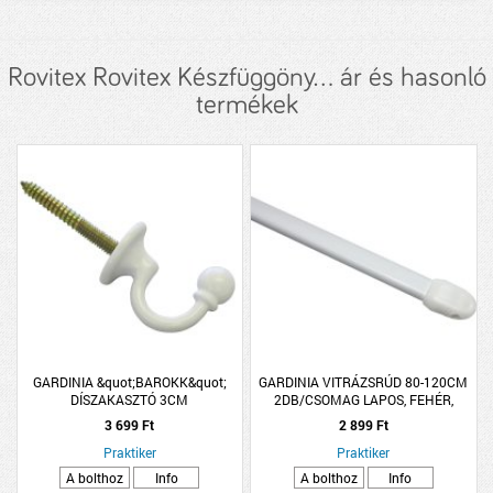
Rovitex Rovitex Készfüggöny... ár és hasonló
termékek
GARDINIA &quot;BAROKK&quot;
GARDINIA VITRÁZSRÚD 80-120CM
DÍSZAKASZTÓ 3CM
2DB/CSOMAG LAPOS, FEHÉR,
MŰANYAG/FÉM
3 699 Ft
2 899 Ft
Praktiker
Praktiker
A bolthoz
Info
A bolthoz
Info