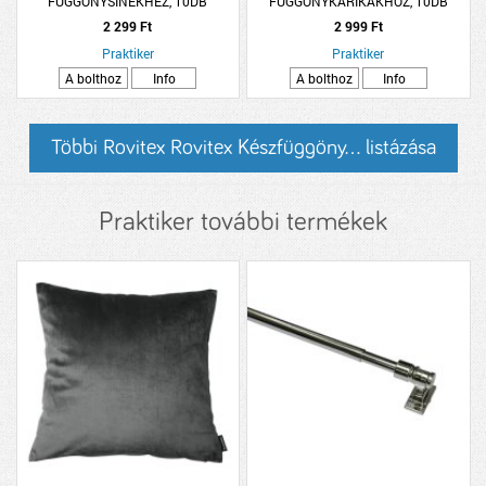
FÜGGÖNYSÍNEKHEZ, 10DB
FÜGGÖNYKARIKÁKHOZ, 10DB
MŰANYAG
AKASZTÓVAL
2 299 Ft
2 999 Ft
Praktiker
Praktiker
A bolthoz
Info
A bolthoz
Info
Többi Rovitex Rovitex Készfüggöny... listázása
Praktiker további termékek