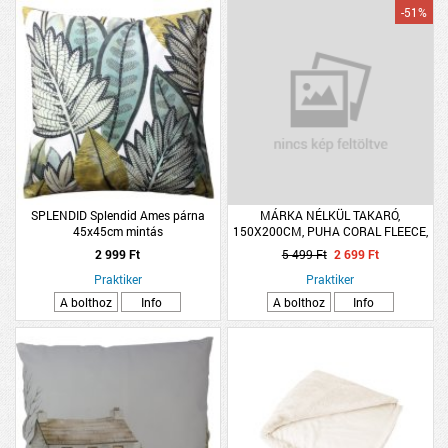
-51%
SPLENDID Splendid Ames párna
MÁRKA NÉLKÜL TAKARÓ,
45x45cm mintás
150X200CM, PUHA CORAL FLEECE,
POLIÉSZTER, 5 SZÍN
2 999 Ft
5 499 Ft
2 699 Ft
Praktiker
Praktiker
A bolthoz
Info
A bolthoz
Info