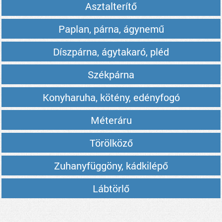
Asztalterítő
Paplan, párna, ágynemű
Díszpárna, ágytakaró, pléd
Székpárna
Konyharuha, kötény, edényfogó
Méteráru
Törölköző
Zuhanyfüggöny, kádkilépő
Lábtörlő