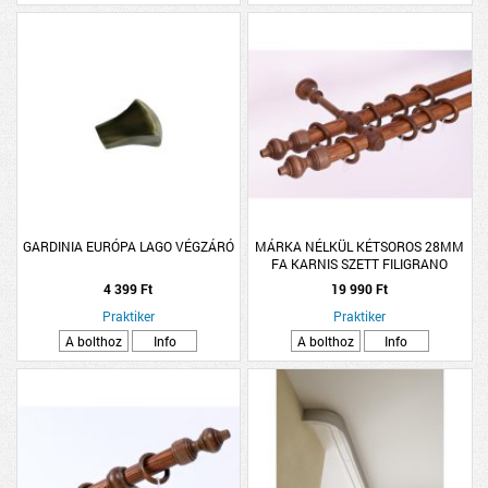
GARDINIA EURÓPA LAGO VÉGZÁRÓ
MÁRKA NÉLKÜL KÉTSOROS 28MM
FA KARNIS SZETT FILIGRANO
200CM, DIÓ SZÍNŰ
4 399 Ft
19 990 Ft
Praktiker
Praktiker
A bolthoz
Info
A bolthoz
Info