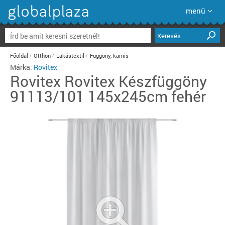
menü
Keresés
Főoldal
Otthon
Lakástextil
Függöny, karnis
Márka:
Rovitex
Rovitex
Rovitex Készfüggöny
91113/101 145x245cm fehér