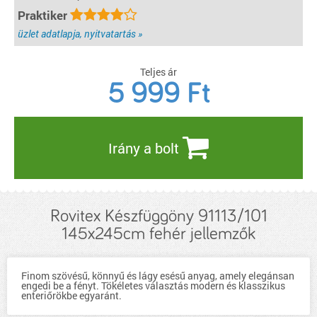
Praktiker
üzlet adatlapja, nyitvatartás »
Teljes ár
5 999
Ft
Irány a bolt
Rovitex Készfüggöny 91113/101
145x245cm fehér jellemzők
Finom szövésű, könnyű és lágy esésű anyag, amely elegánsan
engedi be a fényt. Tökéletes választás modern és klasszikus
enteriőrökbe egyaránt.