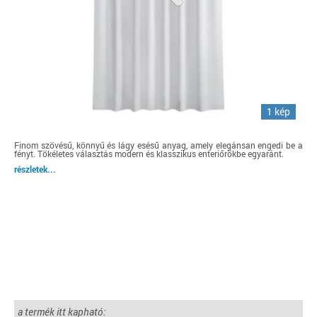
1 kép
Finom szövésű, könnyű és lágy esésű anyag, amely elegánsan engedi be a
fényt. Tökéletes választás modern és klasszikus enteriőrökbe egyaránt.
részletek...
a termék itt kapható: