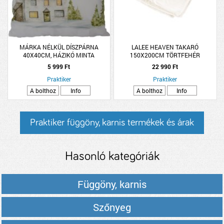
MÁRKA NÉLKÜL DÍSZPÁRNA
LALEE HEAVEN TAKARÓ
40X40CM, HÁZIKÓ MINTA
150X200CM TÖRTFEHÉR
POLIÉSZTER
5 999 Ft
22 990 Ft
Praktiker
Praktiker
A bolthoz
Info
A bolthoz
Info
Praktiker függöny, karnis termékek és árak
Hasonló kategóriák
Függöny, karnis
Szőnyeg