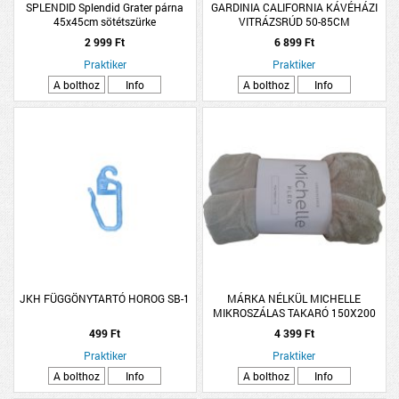
SPLENDID Splendid Grater párna
GARDINIA CALIFORNIA KÁVÉHÁZI
45x45cm sötétszürke
VITRÁZSRÚD 50-85CM
2 999 Ft
6 899 Ft
Praktiker
Praktiker
A bolthoz
Info
A bolthoz
Info
JKH FÜGGÖNYTARTÓ HOROG SB-1
MÁRKA NÉLKÜL MICHELLE
MIKROSZÁLAS TAKARÓ 150X200
CM KÜLÖNBÖZŐ SZÍNEK,
499 Ft
4 399 Ft
POLIÉSZTER
Praktiker
Praktiker
A bolthoz
Info
A bolthoz
Info