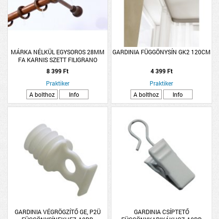
MÁRKA NÉLKÜL EGYSOROS 28MM
GARDINIA FÜGGÖNYSÍN GK2 120CM
FA KARNIS SZETT FILIGRANO
160CM DIÓ SZÍNŰ
8 399 Ft
4 399 Ft
Praktiker
Praktiker
A bolthoz
Info
A bolthoz
Info
GARDINIA VÉGRÖGZÍTŐ GE, P2Ü
GARDINIA CSÍPTETŐ