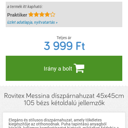
a termék itt kapható:
Praktiker
üzlet adatlapja, nyitvatartás »
Teljes ár
3 999
Ft
Irány a bolt
Rovitex Messina díszpárnahuzat 45x45cm
105 bézs kétoldalú jellemzők
Elegáns és stílusos díszpárnahuzat, amely tökéletes
kiegészítője az otthonodnak. Puha tapintású anyagból
készült, kellemes komfortérzetet biztosít, miközben feldobja a