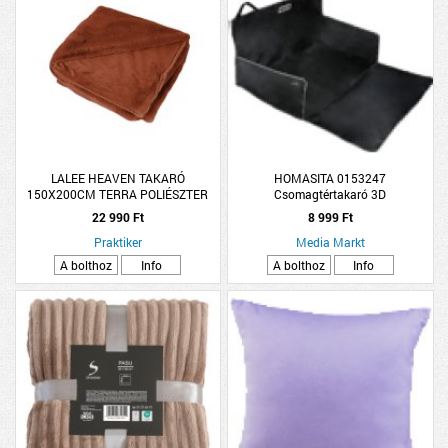
LALEE HEAVEN TAKARÓ
HOMASITA 0153247
150X200CM TERRA POLIÉSZTER
Csomagtértakaró 3D
22 990 Ft
8 999 Ft
Praktiker
Media Markt
A bolthoz
Info
A bolthoz
Info