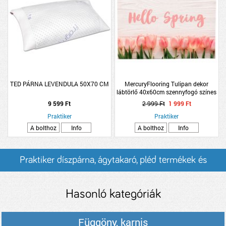
TED PÁRNA LEVENDULA 50X70 CM
MercuryFlooring Tulipan dekor
lábtörlő 40x60cm szennyfogó színes
mintás
9 599 Ft
2 999 Ft
1 999 Ft
Praktiker
Praktiker
A bolthoz
Info
A bolthoz
Info
Praktiker díszpárna, ágytakaró, pléd termékek és
árak
Hasonló kategóriák
Függöny, karnis