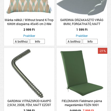
Márka nélkül / Without brand K-Trop
GARDINIA DÍSZAKASZTÓ VIRÁG
töltött díszpárna 45x45 cm 2-féle
8MM, FORGATHATÓ, MATT
2 999 Ft
1 599 Ft
Praktiker
Praktiker
A bolthoz
Info
A bolthoz
Info
-21%
GARDINIA VITRÁZSRÚD KAMPÓ
FIELDMANN Fieldmann párna
2,5CM, 20DB, FÉM, MATT EZÜST
magastámlás FDZN 9001
SZÍN
4x48x113cm zöld
2 299 Ft
9 999 Ft
7 899 Ft