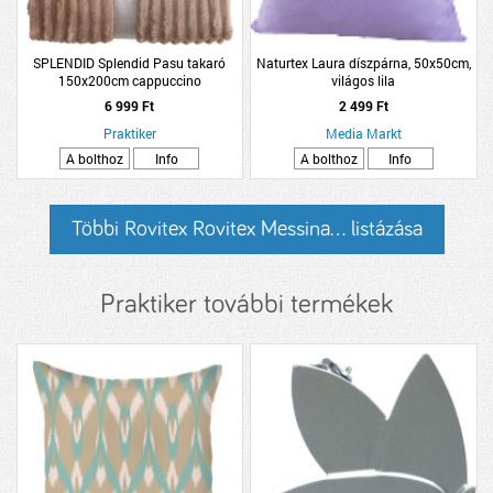
SPLENDID Splendid Pasu takaró
Naturtex Laura díszpárna, 50x50cm,
150x200cm cappuccino
világos lila
6 999 Ft
2 499 Ft
Praktiker
Media Markt
A bolthoz
Info
A bolthoz
Info
Többi Rovitex Rovitex Messina... listázása
Praktiker további termékek