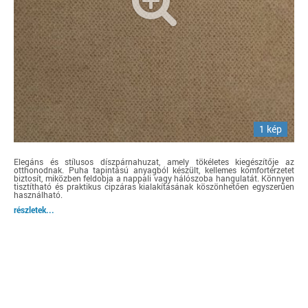
1 kép
Elegáns és stílusos díszpárnahuzat, amely tökéletes kiegészítője az
otthonodnak. Puha tapintású anyagból készült, kellemes komfortérzetet
biztosít, miközben feldobja a nappali vagy hálószoba hangulatát. Könnyen
tisztítható és praktikus cipzáras kialakításának köszönhetően egyszerűen
használható.
részletek...