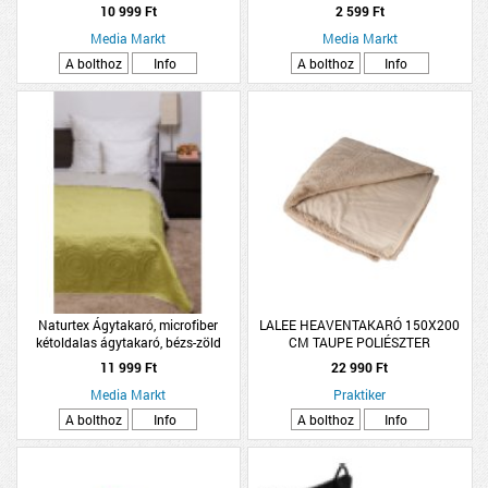
10 999 Ft
2 599 Ft
Media Markt
Media Markt
A bolthoz
Info
A bolthoz
Info
Naturtex Ágytakaró, microfiber
LALEE HEAVENTAKARÓ 150X200
kétoldalas ágytakaró, bézs-zöld
CM TAUPE POLIÉSZTER
színben
11 999 Ft
22 990 Ft
Media Markt
Praktiker
A bolthoz
Info
A bolthoz
Info