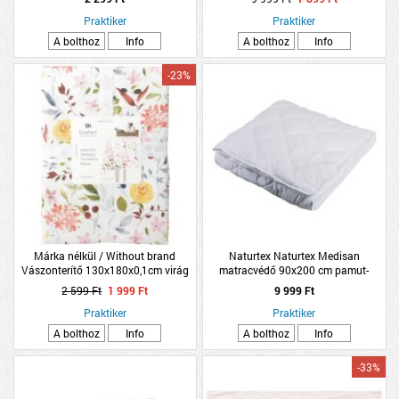
Praktiker
Praktiker
A bolthoz
Info
A bolthoz
Info
-23%
Márka nélkül / Without brand
Naturtex Naturtex Medisan
Vászonterítő 130x180x0,1cm virág
matracvédő 90x200 cm pamut-
mintás poliészter
poliészter
2 599 Ft
1 999 Ft
9 999 Ft
Praktiker
Praktiker
A bolthoz
Info
A bolthoz
Info
-33%