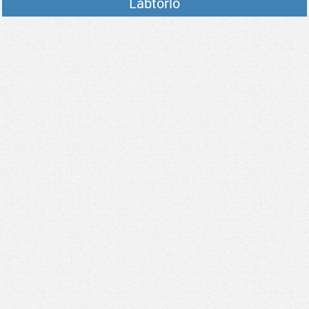
Lábtörlő