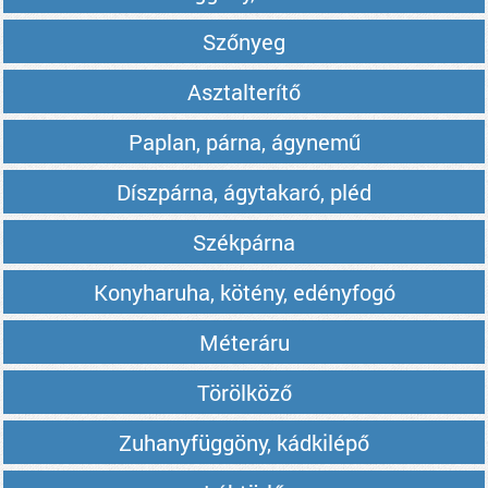
Szőnyeg
Asztalterítő
Paplan, párna, ágynemű
Díszpárna, ágytakaró, pléd
Székpárna
Konyharuha, kötény, edényfogó
Méteráru
Törölköző
Zuhanyfüggöny, kádkilépő