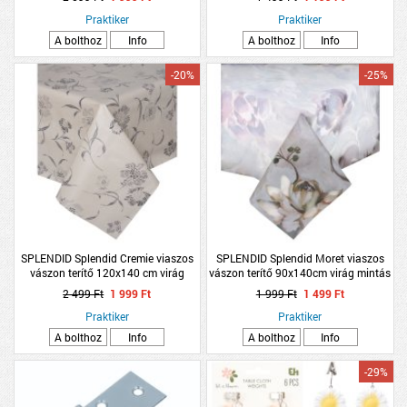
Praktiker
Praktiker
A bolthoz
Info
A bolthoz
Info
-20%
-25%
SPLENDID Splendid Cremie viaszos
SPLENDID Splendid Moret viaszos
vászon terítő 120x140 cm virág
vászon terítő 90x140cm virág mintás
mintás PVC
PVC
2 499 Ft
1 999 Ft
1 999 Ft
1 499 Ft
Praktiker
Praktiker
A bolthoz
Info
A bolthoz
Info
-29%