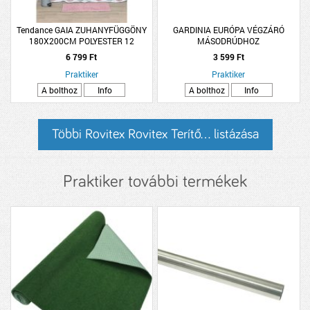
Tendance GAIA ZUHANYFÜGGÖNY
GARDINIA EURÓPA VÉGZÁRÓ
180X200CM POLYESTER 12
MÁSODRÚDHOZ
KARIKÁVAL
6 799 Ft
3 599 Ft
Praktiker
Praktiker
A bolthoz
Info
A bolthoz
Info
Többi Rovitex Rovitex Terítő... listázása
Praktiker további termékek