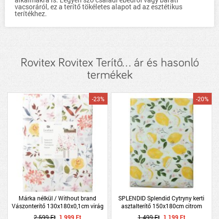
vacsoráról, ez a terítő tökéletes alapot ad az esztétikus
terítékhez.
Rovitex Rovitex Terítő... ár és hasonló
termékek
-23%
-20%
Márka nélkül / Without brand
SPLENDID Splendid Cytryny kerti
Vászonterítő 130x180x0,1cm virág
asztalterítő 150x180cm citrom
mintás poliészter
mintás
2 599 Ft
1 999 Ft
1 499 Ft
1 199 Ft