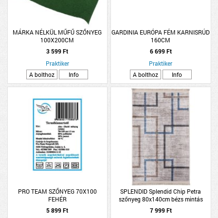
MÁRKA NÉLKÜL MŰFŰ SZŐNYEG
GARDINIA EURÓPA FÉM KARNISRÚD
100X200CM
160CM
3 599 Ft
6 699 Ft
Praktiker
Praktiker
A bolthoz
Info
A bolthoz
Info
PRO TEAM SZŐNYEG 70X100
SPLENDID Splendid Chip Petra
FEHÉR
szőnyeg 80x140cm bézs mintás
5 899 Ft
7 999 Ft