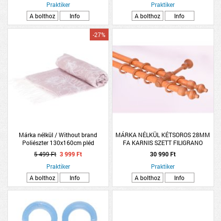
Praktiker
Praktiker
A bolthoz
Info
A bolthoz
Info
-27%
Márka nélkül / Without brand
MÁRKA NÉLKÜL KÉTSOROS 28MM
Poliészter 130x160cm pléd
FA KARNIS SZETT FILIGRANO
bézs/rózsaszín
300CM, CSERESZNYE SZÍNŰ
5 499 Ft
3 999 Ft
30 990 Ft
Praktiker
Praktiker
A bolthoz
Info
A bolthoz
Info