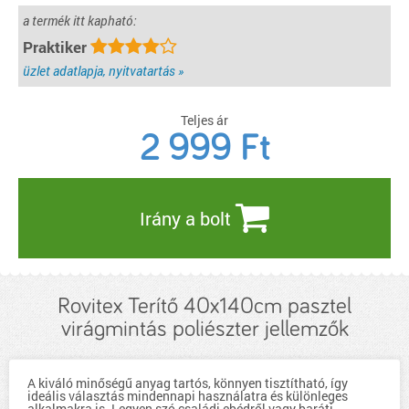
a termék itt kapható:
Praktiker
üzlet adatlapja, nyitvatartás »
Teljes ár
2 999
Ft
Irány a bolt
Rovitex Terítő 40x140cm pasztel
virágmintás poliészter jellemzők
A kiváló minőségű anyag tartós, könnyen tisztítható, így
ideális választás mindennapi használatra és különleges
alkalmakra is. Legyen szó családi ebédről vagy baráti