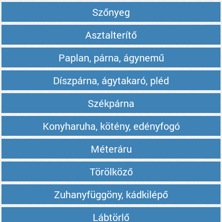
Szőnyeg
Asztalterítő
Paplan, párna, ágynemű
Díszpárna, ágytakaró, pléd
Székpárna
Konyharuha, kötény, edényfogó
Méteráru
Törölköző
Zuhanyfüggöny, kádkilépő
Lábtörlő