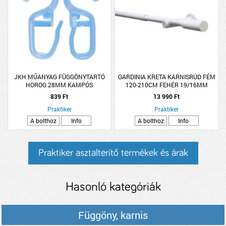
JKH MŰANYAG FÜGGÖNYTARTÓ
GARDINIA KRETA KARNISRÚD FÉM
HOROG 28MM KAMPÓS
120-210CM FEHÉR 19/16MM
839 Ft
13 990 Ft
Praktiker
Praktiker
A bolthoz
Info
A bolthoz
Info
Praktiker asztalterítő termékek és árak
Hasonló kategóriák
Függöny, karnis