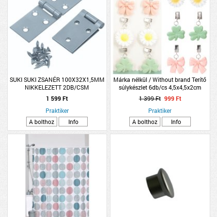
SUKI SUKI ZSANÉR 100X32X1,5MM
Márka nélkül / Without brand Terítő
NIKKELEZETT 2DB/CSM
súlykészlet 6db/cs 4,5x4,5x2cm
poliszton
1 599 Ft
1 399 Ft
999 Ft
Praktiker
Praktiker
A bolthoz
Info
A bolthoz
Info