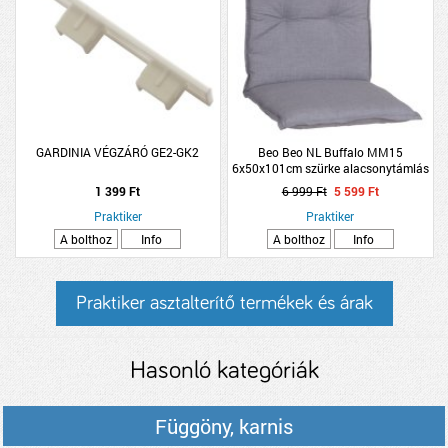
GARDINIA VÉGZÁRÓ GE2-GK2
Beo Beo NL Buffalo MM15
6x50x101cm szürke alacsonytámlás
párna
1 399 Ft
6 999 Ft
5 599 Ft
Praktiker
Praktiker
A bolthoz
Info
A bolthoz
Info
Praktiker asztalterítő termékek és árak
Hasonló kategóriák
Függöny, karnis