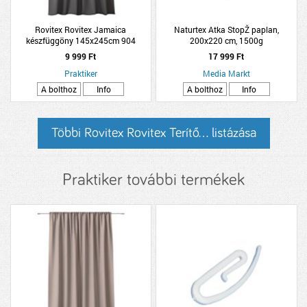
Rovitex Rovitex Jamaica
Naturtex Atka StopŽ paplan,
készfüggöny 145x245cm 904
200x220 cm, 1500g
s.szürke
9 999 Ft
17 999 Ft
Praktiker
Media Markt
A bolthoz
Info
A bolthoz
Info
Többi Rovitex Rovitex Terítő... listázása
Praktiker további termékek