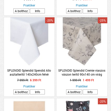
Praktiker
Praktiker
A bolthoz
Info
A bolthoz
Info
-20%
-25%
SPLENDID Splendid Spendid Allo
SPLENDID Splendid Cremie viaszos
asztalterítő 140x240cm fehér
vászon terítő 90x140 cm virág
mintás PVC
7 999 Ft
6 399 Ft
1 999 Ft
1 499 Ft
Praktiker
Praktiker
A bolthoz
Info
A bolthoz
Info
-20%