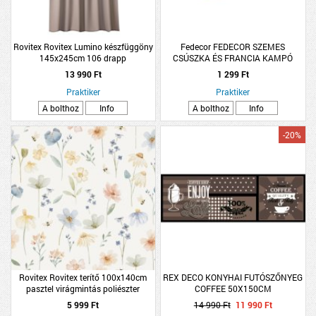
Rovitex Rovitex Lumino készfüggöny
Fedecor FEDECOR SZEMES
145x245cm 106 drapp
CSÚSZKA ÉS FRANCIA KAMPÓ
20DB SLIM LINE ALUMÍNIUM
13 990 Ft
1 299 Ft
SÍNHEZ
Praktiker
Praktiker
A bolthoz
Info
A bolthoz
Info
-20%
Rovitex Rovitex terítő 100x140cm
REX DECO KONYHAI FUTÓSZŐNYEG
pasztel virágmintás poliészter
COFFEE 50X150CM
5 999 Ft
14 990 Ft
11 990 Ft