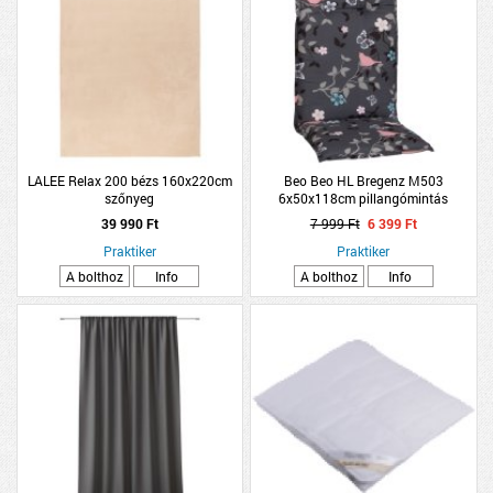
LALEE Relax 200 bézs 160x220cm
Beo Beo HL Bregenz M503
szőnyeg
6x50x118cm pillangómintás
magastámlás párna
39 990 Ft
7 999 Ft
6 399 Ft
Praktiker
Praktiker
A bolthoz
Info
A bolthoz
Info