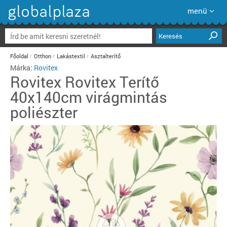
menü
Keresés
Főoldal
Otthon
Lakástextil
Asztalterítő
Márka:
Rovitex
Rovitex
Rovitex Terítő
40x140cm virágmintás
poliészter