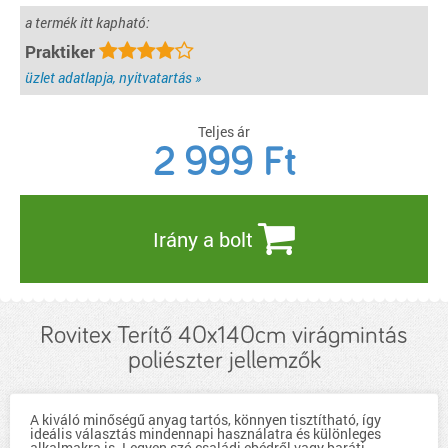
a termék itt kapható:
Praktiker
üzlet adatlapja, nyitvatartás »
Teljes ár
2 999
Ft
Irány a bolt
Rovitex Terítő 40x140cm virágmintás
poliészter jellemzők
A kiváló minőségű anyag tartós, könnyen tisztítható, így
ideális választás mindennapi használatra és különleges
alkalmakra is. Legyen szó családi ebédről vagy baráti