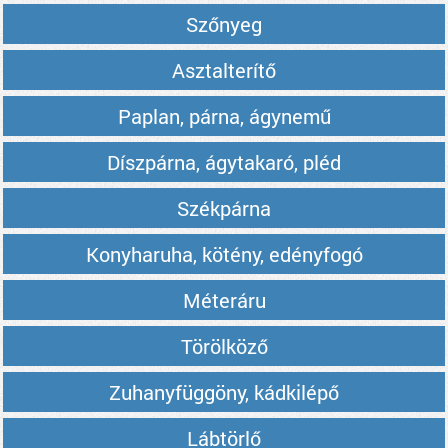
Szőnyeg
Asztalterítő
Paplan, párna, ágynemű
Díszpárna, ágytakaró, pléd
Székpárna
Konyharuha, kötény, edényfogó
Méteráru
Törölköző
Zuhanyfüggöny, kádkilépő
Lábtörlő