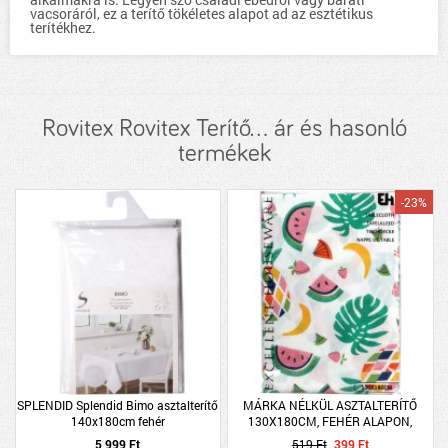
vacsoráról, ez a terítő tökéletes alapot ad az esztétikus
terítékhez.
Rovitex Rovitex Terítő... ár és hasonló
termékek
-23%
SPLENDID Splendid Bimo asztalterítő
MÁRKA NÉLKÜL ASZTALTERÍTŐ
140x180cm fehér
130X180CM, FEHÉR ALAPON,
KÉTFÉLE GYÜMÖLCSÖS MINTÁVAL
5 999 Ft
519 Ft
399 Ft