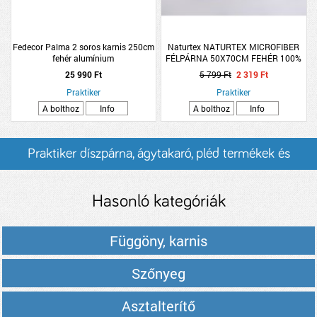
Fedecor Palma 2 soros karnis 250cm
Naturtex NATURTEX MICROFIBER
fehér alumínium
FÉLPÁRNA 50X70CM FEHÉR 100%
POLIÉSZTER
25 990 Ft
5 799 Ft
2 319 Ft
Praktiker
Praktiker
A bolthoz
Info
A bolthoz
Info
Praktiker díszpárna, ágytakaró, pléd termékek és
árak
Hasonló kategóriák
Függöny, karnis
Szőnyeg
Asztalterítő