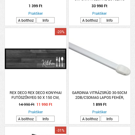
1 399 Ft
33 990 Ft
Praktiker
Praktiker
A bolthoz
Info
A bolthoz
Info
-20%
REX DECO REX DECO KONYHAI
GARDINIA VITRÁZSRÚD 30-50CM
FUTÓSZŐNYEG 50 X 150 CM,
2DB/CSOMAG LAPOS FEHÉR,
KONYHÁS DESZKA
MŰANYAG/FÉM *R:278461*
14 990 Ft
11 990 Ft
1 899 Ft
Praktiker
Praktiker
A bolthoz
Info
A bolthoz
Info
-31%