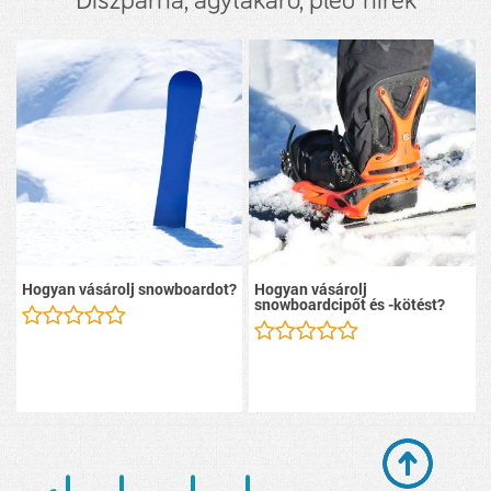
Díszpárna, ágytakaró, pléd hírek
Hogyan vásárolj snowboardot?
Hogyan vásárolj
snowboardcipőt és -kötést?