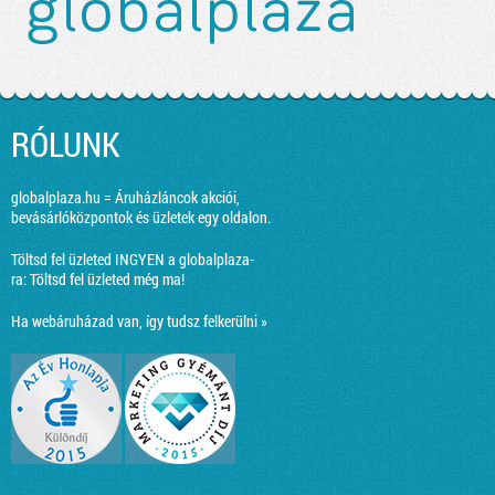
RÓLUNK
globalplaza.hu = Áruházláncok akciói,
bevásárlóközpontok és üzletek egy oldalon.
Töltsd fel üzleted INGYEN a globalplaza-
ra:
Töltsd fel üzleted még ma!
Ha webáruházad van, így tudsz felkerülni »