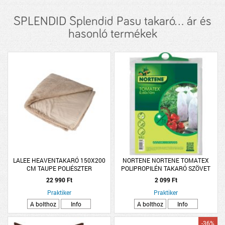
SPLENDID Splendid Pasu takaró... ár és
hasonló termékek
LALEE HEAVENTAKARÓ 150X200
NORTENE NORTENE TOMATEX
CM TAUPE POLIÉSZTER
POLIPROPILÉN TAKARÓ SZÖVET
0,6X10 M
22 990 Ft
2 099 Ft
Praktiker
Praktiker
A bolthoz
Info
A bolthoz
Info
-36%