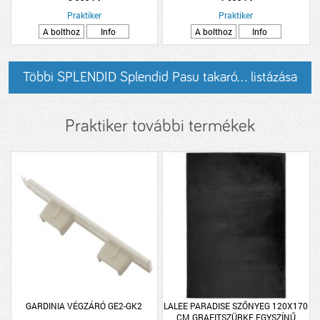
Praktiker
Praktiker
A bolthoz
Info
A bolthoz
Info
Többi SPLENDID Splendid Pasu takaró... listázása
Praktiker további termékek
GARDINIA VÉGZÁRÓ GE2-GK2
LALEE PARADISE SZŐNYEG 120X170
CM GRAFITSZÜRKE EGYSZÍNŰ