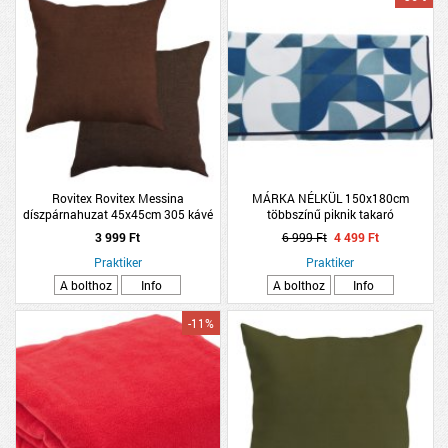
Rovitex Rovitex Messina
MÁRKA NÉLKÜL 150x180cm
díszpárnahuzat 45x45cm 305 kávé
többszínű piknik takaró
kétoldalú
3 999 Ft
6 999 Ft
4 499 Ft
Praktiker
Praktiker
A bolthoz
Info
A bolthoz
Info
-11%