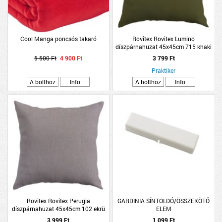
Cool Manga poncsós takaró
Rovitex Rovitex Lumino
díszpárnahuzat 45x45cm 715 khaki
5 500 Ft
4 900 Ft
3 799 Ft
Praktiker
A bolthoz
Info
A bolthoz
Info
Rovitex Rovitex Perugia
GARDINIA SÍNTOLDÓ/ÖSSZEKÖTŐ
díszpárnahuzat 45x45cm 102 ekrü
ELEM
3 999 Ft
1 099 Ft