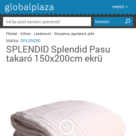
menü
Keresés
Főoldal
Otthon
Lakástextil
Díszpárna, ágytakaró, pléd
Márka:
SPLENDID
SPLENDID
Splendid Pasu
takaró 150x200cm ekrü