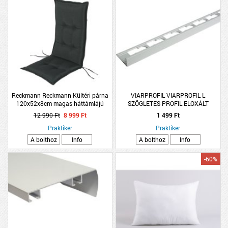
Reckmann Reckmann Kültéri párna
VIARPROFIL VIARPROFIL L
120x52x8cm magas háttámlájú
SZÖGLETES PROFIL ELOXÁLT
székhez, antracit
ALUMÍNIUM 8MMX2,5M EZÜST
12 990 Ft
8 999 Ft
1 499 Ft
Praktiker
Praktiker
A bolthoz
Info
A bolthoz
Info
-60%