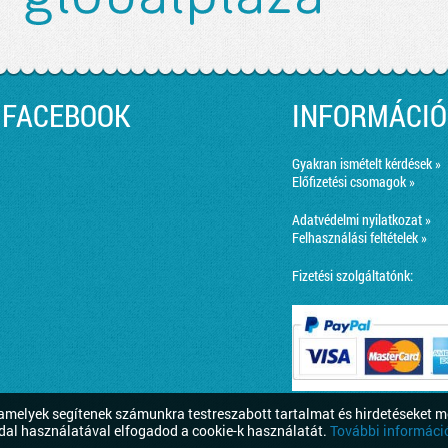
FACEBOOK
INFORMÁCIÓ
Gyakran ismételt kérdések »
Előfizetési csomagok »
Adatvédelmi nyilatkozat »
Felhasználási feltételek »
Fizetési szolgáltatónk:
melyek segítenek számunkra testreszabott tartalmat és hirdetéseket m
dal használatával elfogadod a cookie-k használatát.
További információ 