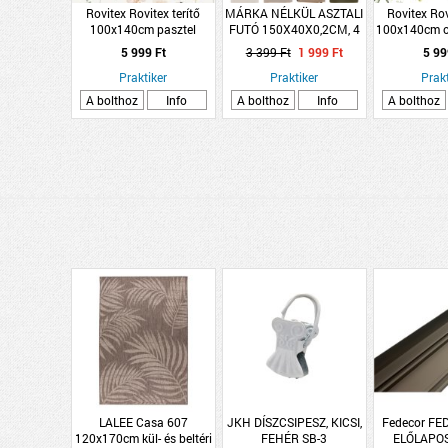
Rovitex Rovitex terítő
MÁRKA NÉLKÜL ASZTALI
Rovitex Rov
100x140cm pasztel
FUTÓ 150X40X0,2CM, 4
100x140cm o
virágmintás poliészter
SZÍN
polié
5 999 Ft
3 399 Ft
1 999 Ft
5 99
Praktiker
Praktiker
Prakt
A bolthoz
Info
A bolthoz
Info
A bolthoz
LALEE Casa 607
JKH DÍSZCSIPESZ, KICSI,
Fedecor FE
120x170cm kül- és beltéri
FEHÉR SB-3
ELŐLAPO