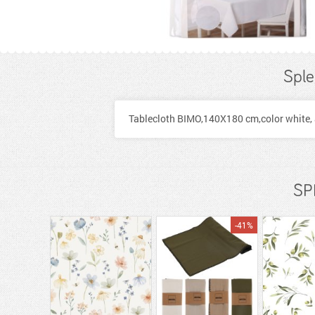
Sple
Tablecloth BIMO,140X180 cm,color white, a
SP
-41%