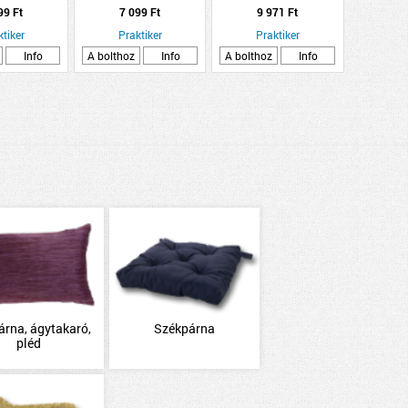
 kétoldalú
SZETT 250CM FEHÉR
99 Ft
7 099 Ft
9 971 Ft
ALUMÍNIUM EGYSOROS
ktiker
Praktiker
Praktiker
Info
A bolthoz
Info
A bolthoz
Info
árna, ágytakaró,
Székpárna
pléd