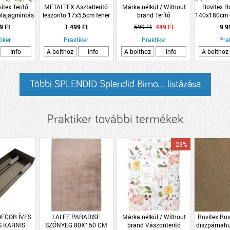
itex Terítő
METALTEX Asztalterítő
Márka nélkül / Without
Rovitex Ro
lajágmintás
leszorító 17x5,5cm fehér
brand Terítő
140x180cm o
szter
fém-műanyag
130x180x0.1cm 4-féle
poli
9 Ft
1 499 Ft
599 Ft
449 Ft
9 9
virág minta PEVA
iker
Praktiker
/Poliészter hátoldallal
Praktiker
Pra
Info
A bolthoz
Info
A bolthoz
Info
A bolthoz
Többi SPLENDID Splendid Bimo... listázása
Praktiker további termékek
-23%
DECOR ÍVES
LALEE PARADISE
Márka nélkül / Without
Rovitex Rov
S KARNIS
SZŐNYEG 80X150 CM
brand Vászonterítő
díszpárnah