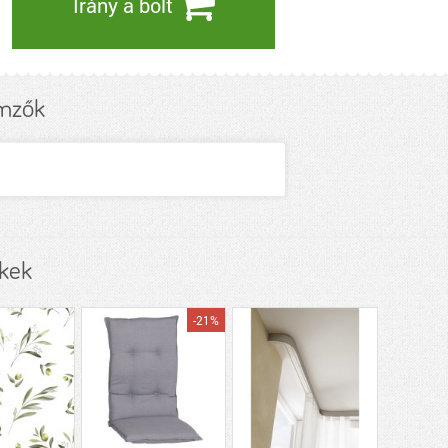
Irány a bolt
emzők
kek
-21%