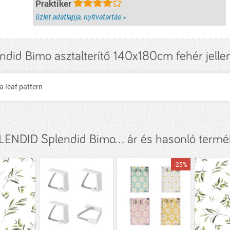
Praktiker
üzlet adatlapja, nyitvatartás »
ndid Bimo asztalterítő 140x180cm fehér jell
 leaf pattern
LENDID Splendid Bimo... ár és hasonló termé
-25%