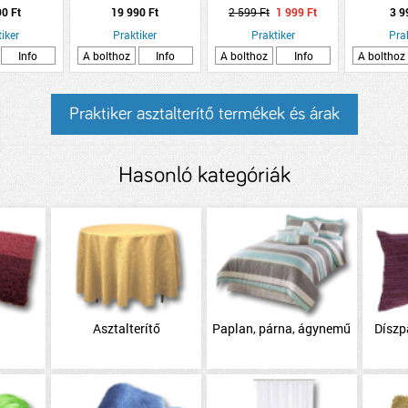
CM, PEZSGŐ
TAUPE SZÜRKÉS BARNA
130x180x0,1cm virág
105 bézs
90 Ft
19 990 Ft
2 599 Ft
1 999 Ft
3 9
LUMÍNIUM,
EGYSZÍNŰ
mintás poliészter
OROS
iker
Praktiker
Praktiker
Pra
Info
A bolthoz
Info
A bolthoz
Info
A bolthoz
Praktiker asztalterítő termékek és árak
Hasonló kategóriák
Asztalterítő
Paplan, párna, ágynemű
Díszp