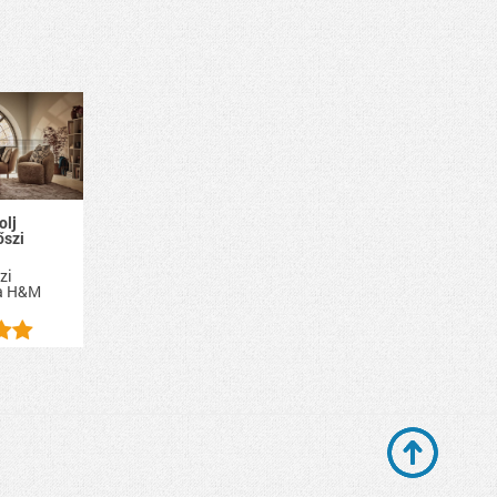
olj
őszi
zi
a
H&M
.