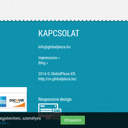
KAPCSOLAT
info@globalplaza.hu
Impresszum »
Blog »
2014 © GlobalPlaza Kft.
http://co.globalplaza.hu/
Responsive design
egjeleníteni, személyes
Elfogadom
itt »