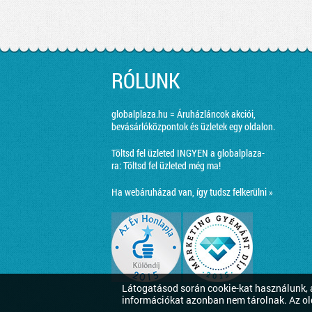
RÓLUNK
globalplaza.hu = Áruházláncok akciói,
bevásárlóközpontok és üzletek egy oldalon.
Töltsd fel üzleted INGYEN a globalplaza-
ra:
Töltsd fel üzleted még ma!
Ha webáruházad van, így tudsz felkerülni »
Látogatásod során cookie-kat használunk, a
információkat azonban nem tárolnak. Az ol