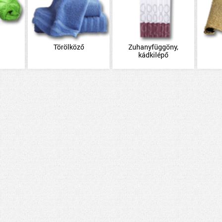
Törölköző
Zuhanyfüggöny,
kádkilépő