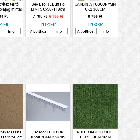
vitex terítő
Beo Beo HL Buffalo
GARDINIA FÜGGÖNYSÍN
lajág mintás
MM15 6x50x118cm
GK2 300CM
észter
szürkemagastámlás
99 Ft
7 799 Ft
6 199 Ft
9 799 Ft
párna
ktiker
Praktiker
Praktiker
Info
A bolthoz
Info
A bolthoz
Info
itex Messina
Fedecor FEDECOR
K-DECO K-DECO MŰFŰ
uzat 45x45cm
BASIC/DÁN KARNIS
133X300CM 4MM