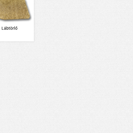
Lábtörlő