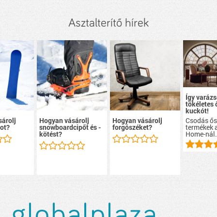
Asztalterítő hírek
Így varázs
tökéletes 
kuckót!
Csodás ős
árolj
Hogyan vásárolj
Hogyan vásárolj
termékek 
ot?
snowboardcipőt és -
forgószéket?
Home
-nál
kötést?