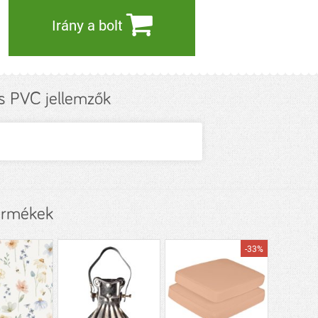
Irány a bolt
s PVC jellemzők
termékek
-33%