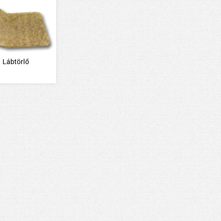
Lábtörlő