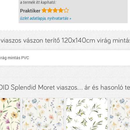
a termék itt kapható:
Praktiker
üzlet adatlapja, nyitvatartás »
 viaszos vászon terítő 120x140cm virág mintá
virág mintás PVC
D Splendid Moret viaszos... ár és hasonló 