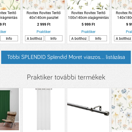
itex Terítő
Rovitex Rovitex Terítő
Rovitex Rovitex Terítő
Rovitex Ro
irágmintás
40x140cm pasztel
100x140cm olajágmintás
140x180c
szter
virágmintás poliészter
poliészter
virágmintá
9 Ft
2 999 Ft
5 999 Ft
9 9
iker
Praktiker
Praktiker
Pra
Info
A bolthoz
Info
A bolthoz
Info
A bolthoz
Többi SPLENDID Splendid Moret viaszos... listázása
Praktiker további termékek