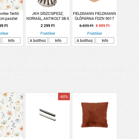
vitex Terítő
JKH DÍSZCSIPESZ,
FIELDMANN FIELDMANN
m pasztel
NORMÁL, ANTIKOLT SB-5
ÜLŐPÁRNA FDZN 9017
s poliészter
KRÉM SZÍNŰ
99 Ft
2 299 Ft
6 699 Ft
4 499 Ft
40X33X5CM
ktiker
Praktiker
Praktiker
Info
A bolthoz
Info
A bolthoz
Info
-60%