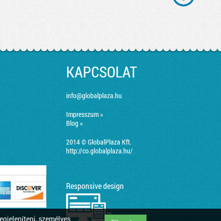
KAPCSOLAT
info@globalplaza.hu
Impresszum »
Blog »
2014 © GlobalPlaza Kft.
http://co.globalplaza.hu/
Responsive design
egjeleníteni, személyes