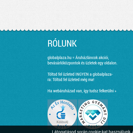
RÓLUNK
globalplaza.hu = Áruházláncok akciói,
bevásárlóközpontok és üzletek egy oldalon.
Töltsd fel üzleted INGYEN a globalplaza-
ra:
Töltsd fel üzleted még ma!
Ha webáruházad van, így tudsz felkerülni »
Látogatásod során cookie-kat használunk, a