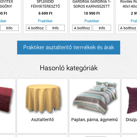
 ROVITEX
SPLENDID
GARDINIA GARDINIA 1-
Rovitex Ro
ÜGGÖNY
FÉNYÁTERESZTŐ
SOROS KARNISSZETT
40x140c
 SÖTÉTZÖLD
FÜGGÖNY FEHÉR
KOS CAP 120-210 CM Ø
virágmintá
90 Ft
6 699 Ft
10 990 Ft
2 9
140X260CM
16MM, FÉM, NEMESACÉL
iker
Praktiker
Praktiker
Pra
Info
A bolthoz
Info
A bolthoz
Info
A bolthoz
Praktiker asztalterítő termékek és árak
Hasonló kategóriák
Asztalterítő
Paplan, párna, ágynemű
Díszp