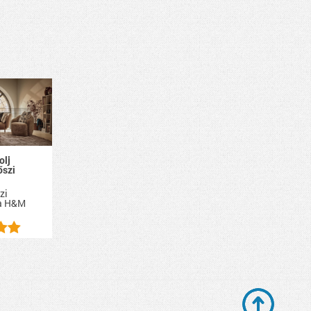
olj
őszi
zi
a
H&M
.