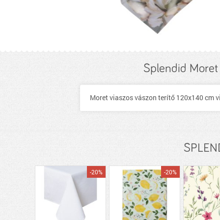
Splendid Moret
Moret viaszos vászon terítő 120x140 cm 
SPLENDI
-20%
-20%