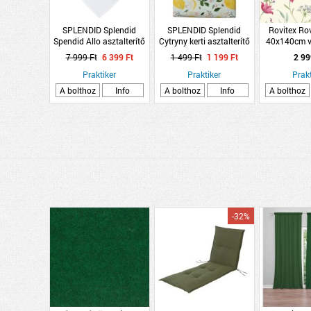
SPLENDID Splendid
SPLENDID Splendid
Rovitex Rov
Spendid Allo asztalterítő
Cytryny kerti asztalterítő
40x140cm v
140x240cm fehér
150x180cm citrom mintás
polié
7 999 Ft
6 399 Ft
1 499 Ft
1 199 Ft
2 99
Praktiker
Praktiker
Prakt
A bolthoz
Info
A bolthoz
Info
A bolthoz
-32%