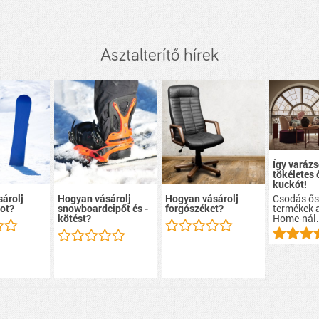
Asztalterítő hírek
Így varázs
tökéletes 
kuckót!
Csodás ős
árolj
Hogyan vásárolj
Hogyan vásárolj
termékek 
ot?
snowboardcipőt és -
forgószéket?
Home
-nál
kötést?