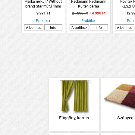
Márka nélkül / Without
Reckmann Reckmann
Rovitex
brand Star műfű 4mm
Kültéri párna
KÉSZF
133x300cm
190x60x8cm
145X250CM
9 971 Ft
21 990 Ft
14 990 Ft
12 9
napozóágyhoz, zöld
Praktiker
Praktiker
Prakt
A bolthoz
Info
A bolthoz
Info
A bolthoz
Függöny, karnis
Szőnyeg