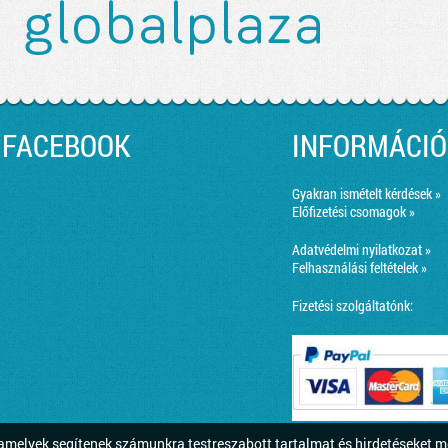
FACEBOOK
INFORMÁCIÓ
Gyakran ismételt kérdések »
Előfizetési csomagok »
Adatvédelmi nyilatkozat »
Felhasználási feltételek »
Fizetési szolgáltatónk:
melyek segítenek számunkra testreszabott tartalmat és hirdetéseket m