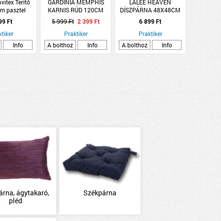
vitex Terítő
GARDINIA MEMPHIS
LALEE HEAVEN
m pasztel
KARNIS RÚD 120CM
DÍSZPÁRNA 48X48CM
s poliészter
TERRA
99 Ft
5 999 Ft
2 399 Ft
6 899 Ft
ktiker
Praktiker
Praktiker
Info
A bolthoz
Info
A bolthoz
Info
árna, ágytakaró,
Székpárna
pléd