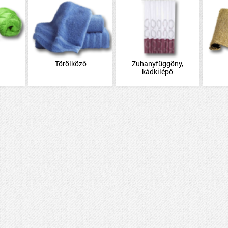
Törölköző
Zuhanyfüggöny,
kádkilépő