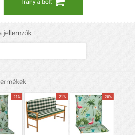
Irány a bolt
 jellemzők
termékek
-21%
-21%
-20%