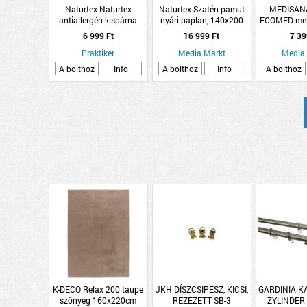
Naturtex Naturtex
Naturtex Szatén-pamut
MEDISAN
antiallergén kispárna
nyári paplan, 140x200
ECOMED mel
40x50 cm poliészter
cm, 600g
6 999 Ft
16 999 Ft
7 39
Praktiker
Media Markt
Media
A bolthoz
Info
A bolthoz
Info
A bolthoz
K-DECO Relax 200 taupe
JKH DÍSZCSIPESZ, KICSI,
GARDINIA K
szőnyeg 160x220cm
REZEZETT SB-3
ZYLINDER