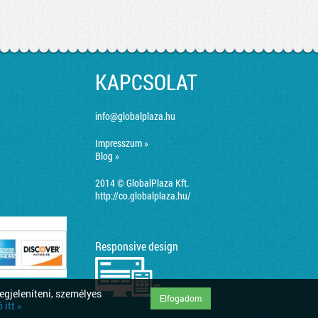
KAPCSOLAT
info@globalplaza.hu
Impresszum »
Blog »
2014 © GlobalPlaza Kft.
http://co.globalplaza.hu/
Responsive design
egjeleníteni, személyes
Elfogadom
itt »