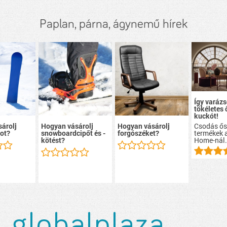
Paplan, párna, ágynemű hírek
Így varázs
tökéletes 
kuckót!
Csodás ős
árolj
Hogyan vásárolj
Hogyan vásárolj
termékek 
ot?
snowboardcipőt és -
forgószéket?
Home
-nál
kötést?