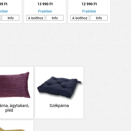
szőnyeg 80x150cm
kétoldalas 703 menta
99 Ft
13 990 Ft
12 990 Ft
ktiker
Praktiker
Praktiker
Info
A bolthoz
Info
A bolthoz
Info
árna, ágytakaró,
Székpárna
pléd