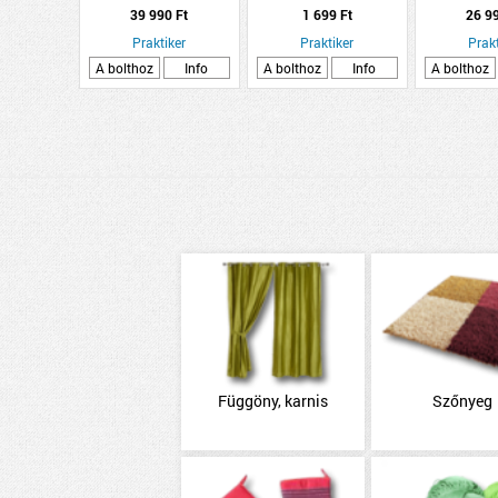
SOROS ÁTM:
39 990 Ft
1 699 Ft
26 9
NEME
Praktiker
Praktiker
Prakt
A bolthoz
Info
A bolthoz
Info
A bolthoz
Függöny, karnis
Szőnyeg