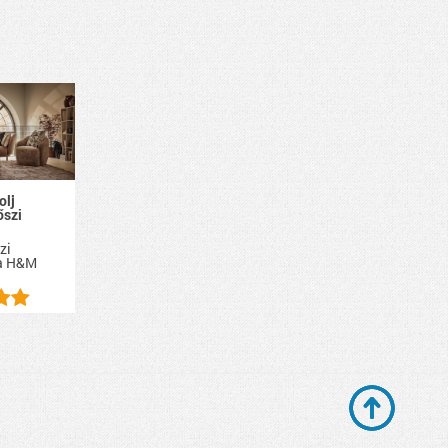
olj
őszi
zi
a
H&M
.