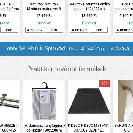
A HP-40E
Naturtex Naturtex
Naturtex Naturtex Familia
Beo Be
egítő párna
Medisan matracvédő
paplan 140x200cm
magastáml
140x200cm pamut-
poliészter-pamut
M408 5x
9 Ft
17 990 Ft
13 990 Ft
6 199 Ft
poliészter
flaming
 Markt
Praktiker
Praktiker
Pra
Info
A bolthoz
Info
A bolthoz
Info
A bolthoz
Többi SPLENDID Splendid Tessu 45x45cm... listázása
Praktiker további termékek
-60%
ARNISSZETT
Tendance Zuhanyfüggöny
K-DECO K-DECO MYTWIST
GARDINIA 
 160CM 2-
poliészter 180x200cm
SHAGGY SZŐNYEG
GK1 