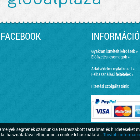
FACEBOOK
INFORMÁCIÓ
Gyakran ismételt kérdések »
Előfizetési csomagok »
Adatvédelmi nyilatkozat »
Felhasználási feltételek »
Fizetési szolgáltatónk:
melyek segítenek számunkra testreszabott tartalmat és hirdetéseket m
dal használatával elfogadod a cookie-k használatát.
További információ 