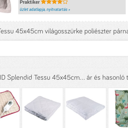
Praktiker
üzlet adatlapja, nyitvatartás »
Tessu 45x45cm világosszürke poliészter párna
D Splendid Tessu 45x45cm... ár és hasonló 