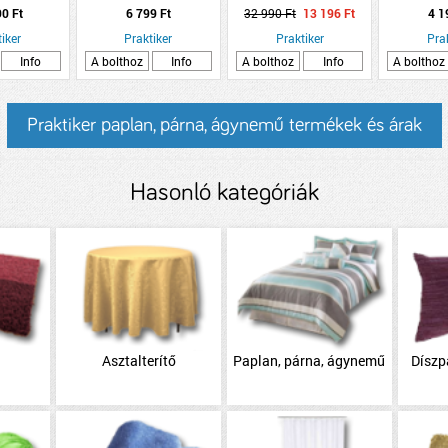
 20MM, FÉM,
fehér-szürke hullám minta,
160X230 CM ANTRACIT
90 Ft
6 799 Ft
32 990 Ft
13 196 Ft
4 1
SACÉL
12 karikával
SZÜRKE EGYSZÍNŰ
iker
Praktiker
Praktiker
Pra
Info
A bolthoz
Info
A bolthoz
Info
A bolthoz
Praktiker paplan, párna, ágynemű termékek és árak
Hasonló kategóriák
Asztalterítő
Paplan, párna, ágynemű
Díszp