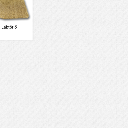
Lábtörlő