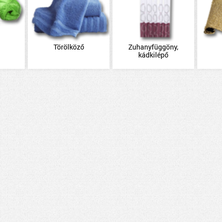
Törölköző
Zuhanyfüggöny,
kádkilépő