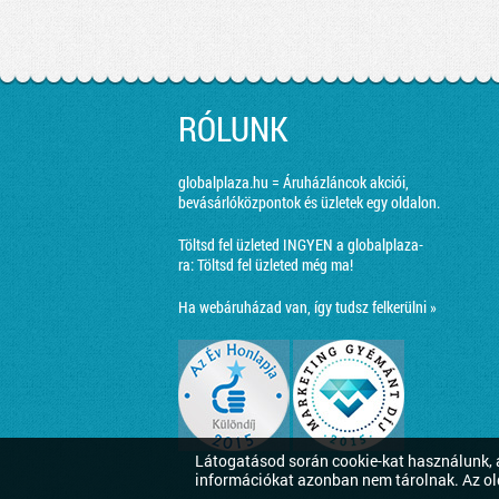
RÓLUNK
globalplaza.hu = Áruházláncok akciói,
bevásárlóközpontok és üzletek egy oldalon.
Töltsd fel üzleted INGYEN a globalplaza-
ra:
Töltsd fel üzleted még ma!
Ha webáruházad van, így tudsz felkerülni »
Látogatásod során cookie-kat használunk, a
információkat azonban nem tárolnak. Az ol