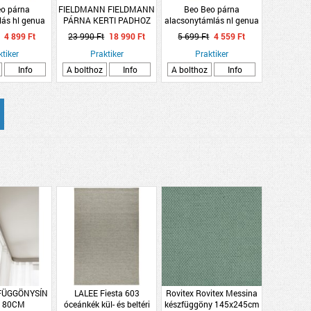
o párna
FIELDMANN FIELDMANN
Beo Beo párna
ás hl genua
PÁRNA KERTI PADHOZ
alacsonytámlás nl genua
48x120cm
FDZN 9108 ZÖLD
M408 flamingó mintázat
4 899 Ft
23 990 Ft
18 990 Ft
5 699 Ft
4 559 Ft
ó mintás
KOCKÁS
ktiker
138X45X44X5CM
Praktiker
Praktiker
Info
A bolthoz
Info
A bolthoz
Info
FÜGGÖNYSÍN
LALEE Fiesta 603
Rovitex Rovitex Messina
180CM
óceánkék kül- és beltéri
készfüggöny 145x245cm