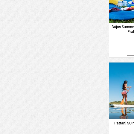
Bájos Summer 
Pra
Pattanj SUP-