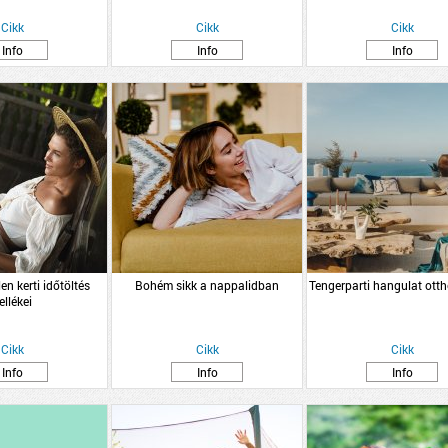
Cikk
Cikk
Cikk
Info
Info
Info
len kerti időtöltés
Bohém sikk a nappalidban
Tengerparti hangulat ot
ellékei
Cikk
Cikk
Cikk
Info
Info
Info