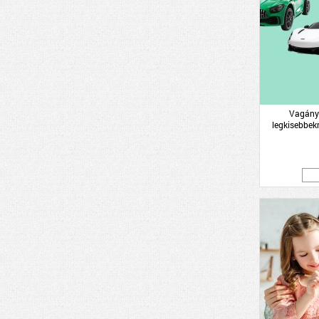
Vagány 
legkisebbekn