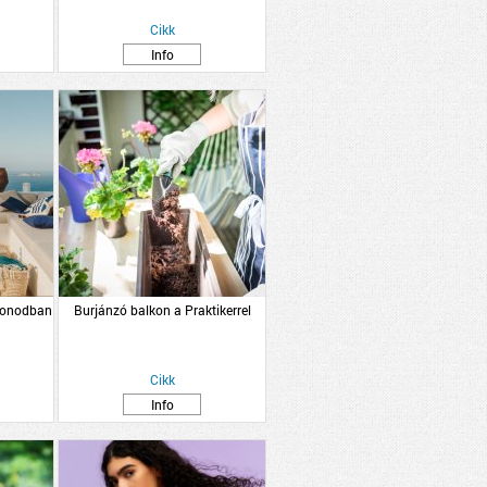
Cikk
Info
thonodban
Burjánzó balkon a Praktikerrel
Cikk
Info