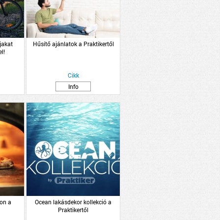
jakat
Hűsítő ajánlatok a Praktikertől
l!
Cikk
Info
on a
Ocean lakásdekor kollekció a
Praktikertől