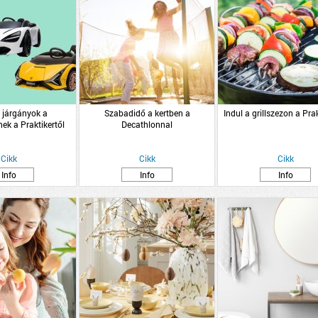
járgányok a
Szabadidő a kertben a
Indul a grillszezon a Prak
ek a Praktikertől
Decathlonnal
Cikk
Cikk
Cikk
Info
Info
Info