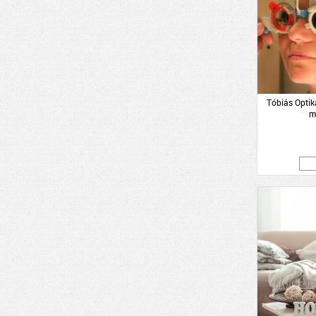
Tóbiás Opti
m