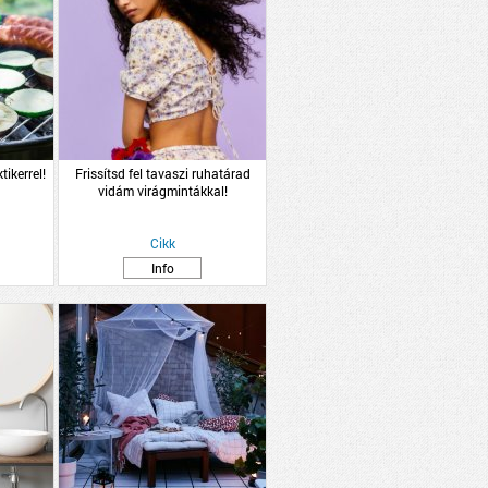
tikerrel!
Frissítsd fel tavaszi ruhatárad
vidám virágmintákkal!
Cikk
Info