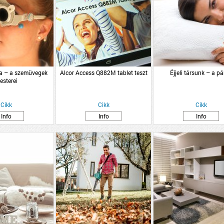
ka – a szemüvegek
Alcor Access Q882M tablet teszt
Éjjeli társunk – a p
esterei
Cikk
Cikk
Cikk
Info
Info
Info