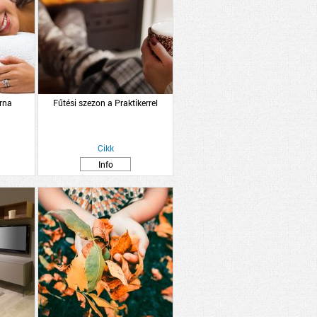
árna
Fűtési szezon a Praktikerrel
Cikk
Info