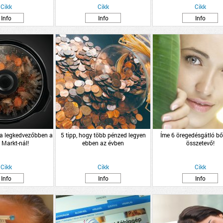
Cikk
Cikk
Cikk
Info
Info
Info
 a legkedvezőbben a
5 tipp, hogy több pénzed legyen
Íme 6 öregedésgátló bő
 Markt-nál!
ebben az évben
összetevő!
Cikk
Cikk
Cikk
Info
Info
Info