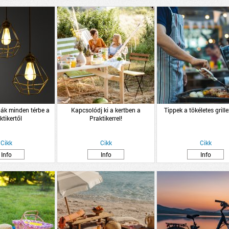
pák minden térbe a
Kapcsolódj ki a kertben a
Tippek a tökéletes grill
ktikertől
Praktikerrel!
Cikk
Cikk
Cikk
Info
Info
Info