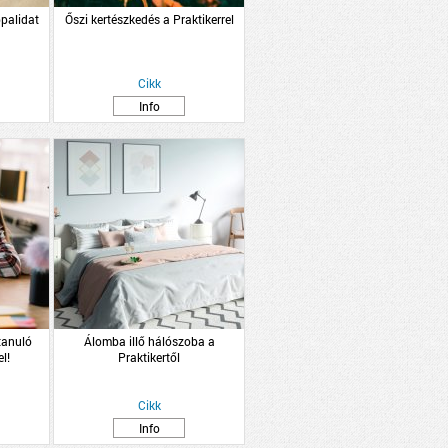
palidat
Őszi kertészkedés a Praktikerrel
Cikk
Info
 tanuló
Álomba illő hálószoba a
l!
Praktikertől
Cikk
Info