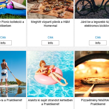
Picnic kollekció a
Meghitt vízparti piknik a H&M
Járd be a legszebb tá
ktikerben
Home-mal
elektromos biciklive
Cikk
Cikk
Cikk
Info
Info
Info
ra a Praktikerrel!
Alakíts ki saját strandot kertedben
Pizzaélmény felsőfok
a Praktikerrel!
Praktikerrel