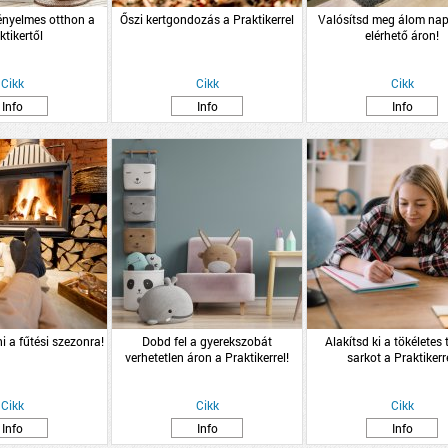
kényelmes otthon a
Őszi kertgondozás a Praktikerrel
Valósítsd meg álom nap
ktikertől
elérhető áron!
Cikk
Cikk
Cikk
Info
Info
Info
ni a fűtési szezonra!
Dobd fel a gyerekszobát
Alakítsd ki a tökéletes
verhetetlen áron a Praktikerrel!
sarkot a Praktikerre
Cikk
Cikk
Cikk
Info
Info
Info