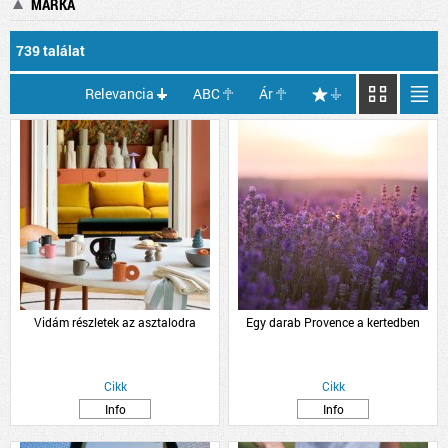
MÁRKA
739 találat
Relevancia
ABC
Ár
Vidám részletek az asztalodra
Egy darab Provence a kertedben
Cikk
Cikk
Info
Info