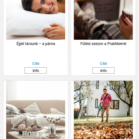
Éjjeli társunk – a párna
Fűtési szezon a Praktikerrel
Cikk
Cikk
Info
Info