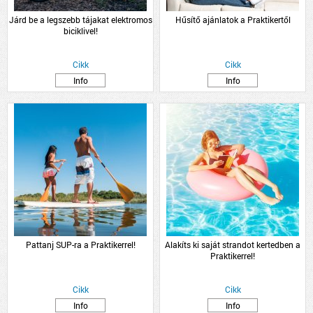
Járd be a legszebb tájakat elektromos
Hűsítő ajánlatok a Praktikertől
biciklivel!
Cikk
Cikk
Info
Info
Pattanj SUP-ra a Praktikerrel!
Alakíts ki saját strandot kertedben a
Praktikerrel!
Cikk
Cikk
Info
Info