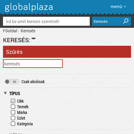
menü
Keresés
Főoldal
Keresés
KERESÉS:
""
Szűrés
Csak akciósak
TÍPUS
Cikk
Termék
Márka
Üzlet
Kategória