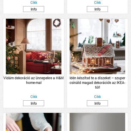
Cikk
Cikk
Info
Info
Vidám dekoráció az ünnepekre a H&M
Idén készítsd te a díszeket – szuper
home-mal
csináld magad dekorációk az IKEA-
tól!
Cikk
Cikk
Info
Info