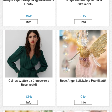
Könyves ajándéktippek gyerekeknek a
Hangulatos ünnepi teríték a
Libritől
Praktikertől
Cikk
Cikk
Info
Info
Csinos szettek az ünnepekre a
Rose Angel kollekció a Praktikertől
Reservedtől
Cikk
Cikk
Info
Info