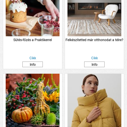
Sütés-főzés a Praktikerrel
Felkészítetted már otthonodat a télre?
Cikk
Cikk
Info
Info