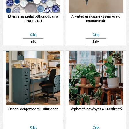
Éttermi hangulat otthonodban a
A kerted új ékszere - szemrevaló
Praktikerrel
madáretetők
Cikk
Cikk
Info
Info
Otthoni dolgozósarok stílusosan
Légtisztító növények a Praktikertől
Cikk
Cikk