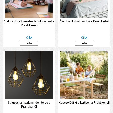
Alakítsd ki a tökéletes tanuló sarkot a
Álomba illő hálószoba a Praktikertől
Praktikerrel!
Cikk
Cikk
Info
Info
Stílusos lámpák minden térbe a
Kapcsolódj ki a kertben a Praktikerrel!
Praktikertől