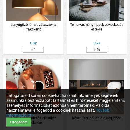
Lenyűgöző lámpaválaszték a
Téli olvasmány tippek bekuckózós
Praktikertől
estékre
Cikk
Cikk
Info
Info
Látogatásod során cookie-kat használunk, amelyek segítenek
számunkra testreszabott tartalmat és hirdetéseket megjeleníteni,
személyes információkat azonban nem tárolnak. Az oldal
használatával elfogadod a cookie-k használatát.
További
információ itt »
Őszi lakberendezés Praktiker
Készülj fel időben a hideg időre!
Elfogadom
termékekkel