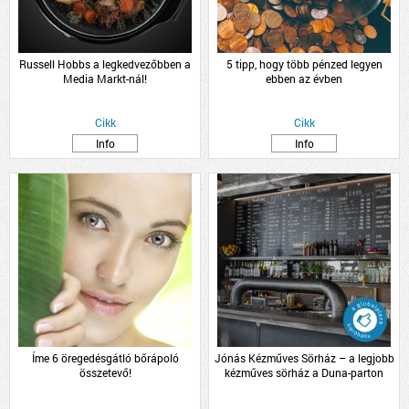
Russell Hobbs a legkedvezőbben a
5 tipp, hogy több pénzed legyen
Media Markt-nál!
ebben az évben
Cikk
Cikk
Info
Info
Íme 6 öregedésgátló bőrápoló
Jónás Kézműves Sörház – a legjobb
összetevő!
kézműves sörház a Duna-parton