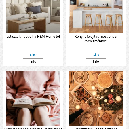
Letisztult nappali a H&M Home-tól
Konyhafelújítás most óriási
kedvezménnyel!
Cikk
Cikk
Info
Info