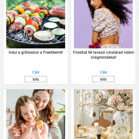
Indul a grillszezon a Praktikerrel!
Frissítsd fel tavaszi ruhatárad vidám
virágmintákkal!
Cikk
Cikk
Info
Info