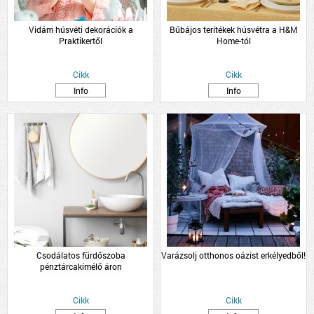
Vidám húsvéti dekorációk a
Bűbájos terítékek húsvétra a H&M
Praktikertől
Home-tól
Cikk
Cikk
Info
Info
Csodálatos fürdőszoba
Varázsolj otthonos oázist erkélyedből!
pénztárcakímélő áron
Cikk
Cikk