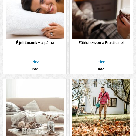
Éjjeli társunk – a párna
Fűtési szezon a Praktikerrel
Cikk
Cikk
Info
Info