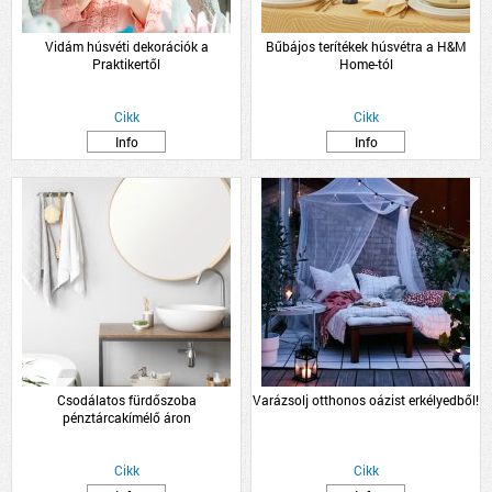
Vidám húsvéti dekorációk a
Bűbájos terítékek húsvétra a H&M
Praktikertől
Home-tól
Cikk
Cikk
Info
Info
Csodálatos fürdőszoba
Varázsolj otthonos oázist erkélyedből!
pénztárcakímélő áron
Cikk
Cikk