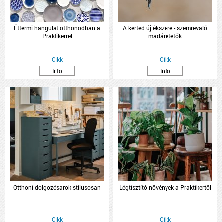
Éttermi hangulat otthonodban a
A kerted új ékszere - szemrevaló
Praktikerrel
madáretetők
Cikk
Cikk
Info
Info
Otthoni dolgozósarok stílusosan
Légtisztító növények a Praktikertől
Cikk
Cikk