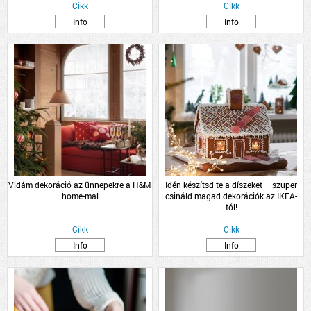
Cikk
Cikk
Info
Info
Vidám dekoráció az ünnepekre a H&M
Idén készítsd te a díszeket – szuper
home-mal
csináld magad dekorációk az IKEA-
tól!
Cikk
Cikk
Info
Info