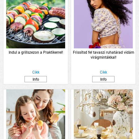
Indul a grillszezon a Praktikerrel!
Frissítsd fel tavaszi ruhatárad vidám
virágmintákkal!
Cikk
Cikk
Info
Info