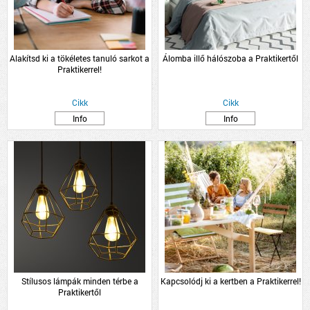
Alakítsd ki a tökéletes tanuló sarkot a
Álomba illő hálószoba a Praktikertől
Praktikerrel!
Cikk
Cikk
Info
Info
Stílusos lámpák minden térbe a
Kapcsolódj ki a kertben a Praktikerrel!
Praktikertől