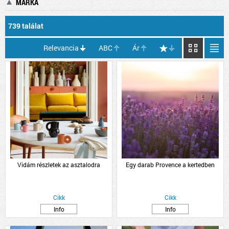
MÁRKA
739 találat
Relevancia
ABC
Ár
Vidám részletek az asztalodra
Egy darab Provence a kertedben
Cikk
Cikk
Info
Info