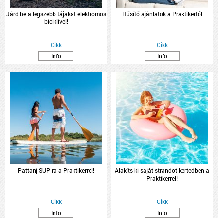
Járd be a legszebb tájakat elektromos
Hűsítő ajánlatok a Praktikertől
biciklivel!
Cikk
Cikk
Info
Info
Pattanj SUP-ra a Praktikerrel!
Alakíts ki saját strandot kertedben a
Praktikerrel!
Cikk
Cikk
Info
Info