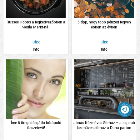
Russell Hobbs a legkedvezőbben a
5 tipp, hogy több pénzed legyen
Media Markt-nál!
ebben az évben
Cikk
Cikk
Info
Info
Íme 6 öregedésgátló bőrápoló
Jónás Kézműves Sörház – a legjobb
összetevő!
kézműves sörház a Duna-parton