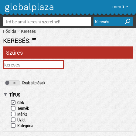
menü
Keresés
Főoldal
Keresés
KERESÉS:
""
Szűrés
Csak akciósak
TÍPUS
Cikk
Termék
Márka
Üzlet
Kategória