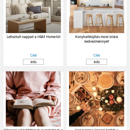
Letisztult nappali a H&M Home-tól
Konyhafelújítás most óriási
kedvezménnyel!
Cikk
Cikk
Info
Info