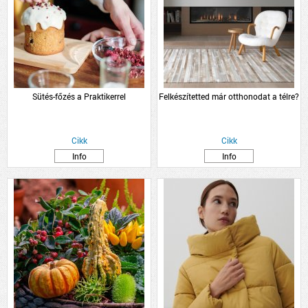
Sütés-főzés a Praktikerrel
Felkészítetted már otthonodat a télre?
Cikk
Cikk
Info
Info