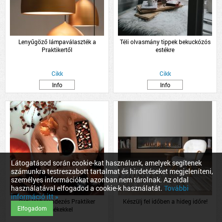
Lenyűgöző lámpaválaszték a
Téli olvasmány tippek bekuckózós
Praktikertől
estékre
Cikk
Cikk
Info
Info
Látogatásod során cookie-kat használunk, amelyek segítenek
számunkra testreszabott tartalmat és hirdetéseket megjeleníteni,
személyes információkat azonban nem tárolnak. Az oldal
használatával elfogadod a cookie-k használatát.
További
információ itt »
Őszi lakberendezés Praktiker
Készülj fel időben a hideg időre!
Elfogadom
termékekkel