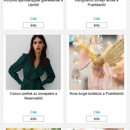
Könyves ajándéktippek gyerekeknek a
Hangulatos ünnepi teríték a
Libritől
Praktikertől
Cikk
Cikk
Info
Info
Csinos szettek az ünnepekre a
Rose Angel kollekció a Praktikertől
Reservedtől
Cikk
Cikk
Info
Info