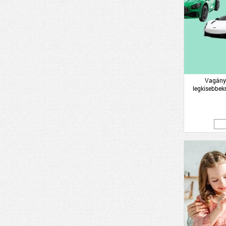
Vagány 
legkisebbekn