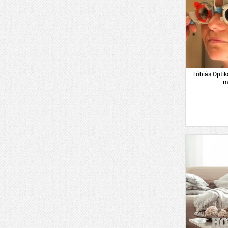
Tóbiás Opti
m