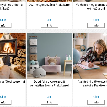
kényelmes otthon a
Őszi kertgondozás a Praktikerrel
Valósítsd meg álom nap
ktikertől
elérhető áron!
Cikk
Cikk
Cikk
Info
Info
Info
ni a fűtési szezonra!
Dobd fel a gyerekszobát
Alakítsd ki a tökéletes
verhetetlen áron a Praktikerrel!
sarkot a Praktikerre
Cikk
Cikk
Cikk
Info
Info
Info