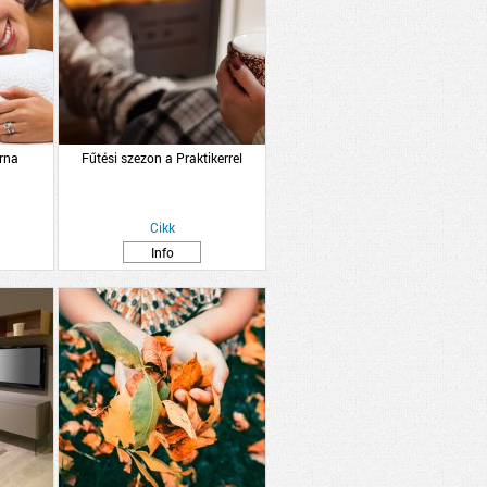
árna
Fűtési szezon a Praktikerrel
Cikk
Info