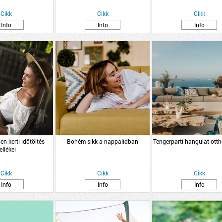
Cikk
Cikk
Cikk
Info
Info
Info
len kerti időtöltés
Bohém sikk a nappalidban
Tengerparti hangulat ot
ellékei
Cikk
Cikk
Cikk
Info
Info
Info