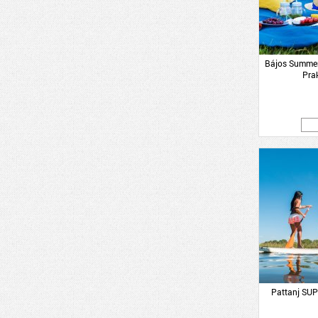
Bájos Summer 
Pra
Pattanj SUP-