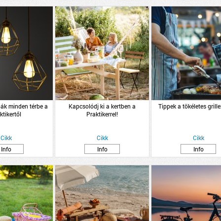
pák minden térbe a
Kapcsolódj ki a kertben a
Tippek a tökéletes grill
ktikertől
Praktikerrel!
Cikk
Cikk
Cikk
Info
Info
Info