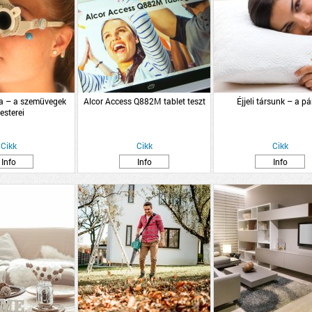
ka – a szemüvegek
Alcor Access Q882M tablet teszt
Éjjeli társunk – a p
esterei
Cikk
Cikk
Cikk
Info
Info
Info