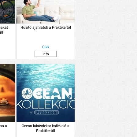
jakat
Hűsítő ajánlatok a Praktikertől
l!
Cikk
Info
on a
Ocean lakásdekor kollekció a
Praktikertől