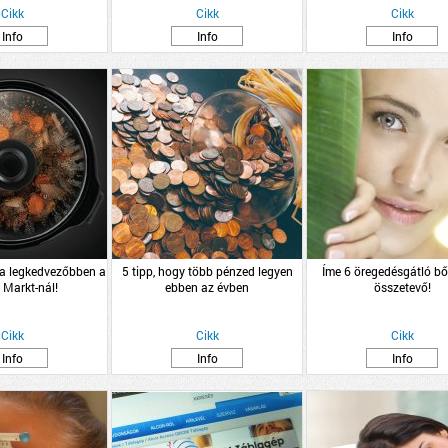
Cikk
Cikk
Cikk
Info
Info
Info
 a legkedvezőbben a
5 tipp, hogy több pénzed legyen
Íme 6 öregedésgátló bő
 Markt-nál!
ebben az évben
összetevő!
Cikk
Cikk
Cikk
Info
Info
Info