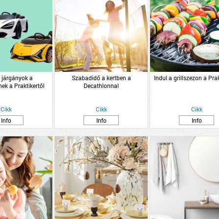
járgányok a
Szabadidő a kertben a
Indul a grillszezon a Prak
ek a Praktikertől
Decathlonnal
Cikk
Cikk
Cikk
Info
Info
Info