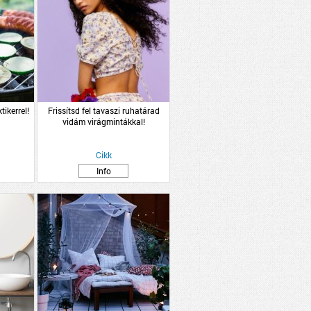
tikerrel!
Frissítsd fel tavaszi ruhatárad
vidám virágmintákkal!
Cikk
Info