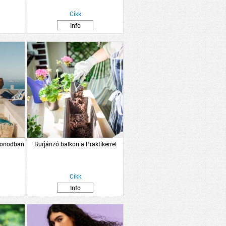
Cikk
Info
thonodban
Burjánzó balkon a Praktikerrel
Cikk
Info