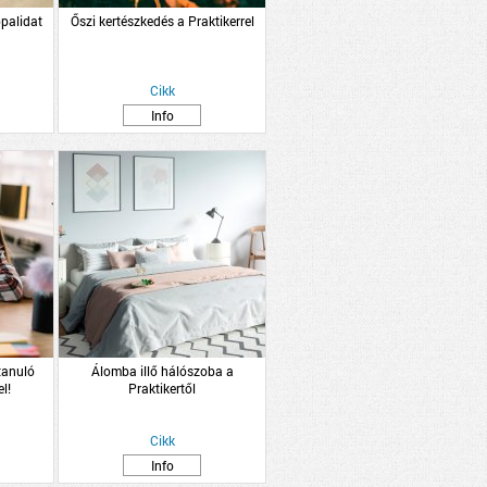
palidat
Őszi kertészkedés a Praktikerrel
Cikk
Info
 tanuló
Álomba illő hálószoba a
l!
Praktikertől
Cikk
Info