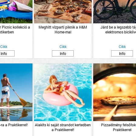
Picnic kollekció a
Meghitt vízparti piknik a H&M
Járd be a legszebb tá
ktikerben
Home-mal
elektromos biciklive
Cikk
Cikk
Cikk
Info
Info
Info
ra a Praktikerrel!
Alakíts ki saját strandot kertedben
Pizzaélmény felsőfok
a Praktikerrel!
Praktikerrel