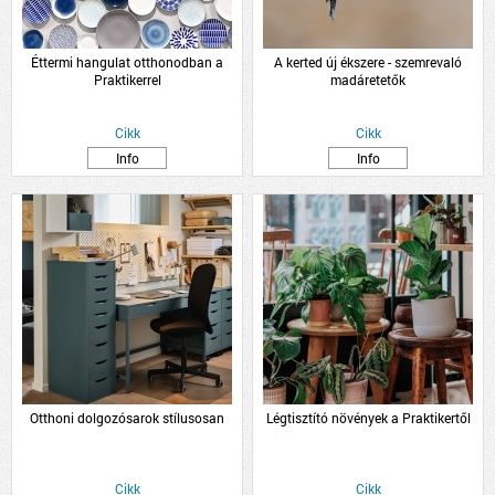
Éttermi hangulat otthonodban a
A kerted új ékszere - szemrevaló
Praktikerrel
madáretetők
Cikk
Cikk
Info
Info
Otthoni dolgozósarok stílusosan
Légtisztító növények a Praktikertől
Cikk
Cikk