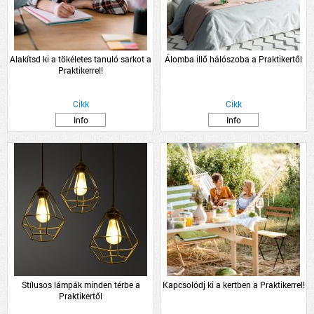
Alakítsd ki a tökéletes tanuló sarkot a
Álomba illő hálószoba a Praktikertől
Praktikerrel!
Cikk
Cikk
Info
Info
Stílusos lámpák minden térbe a
Kapcsolódj ki a kertben a Praktikerrel!
Praktikertől