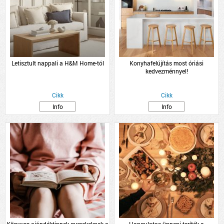
Letisztult nappali a H&M Home-tól
Konyhafelújítás most óriási
kedvezménnyel!
Cikk
Cikk
Info
Info