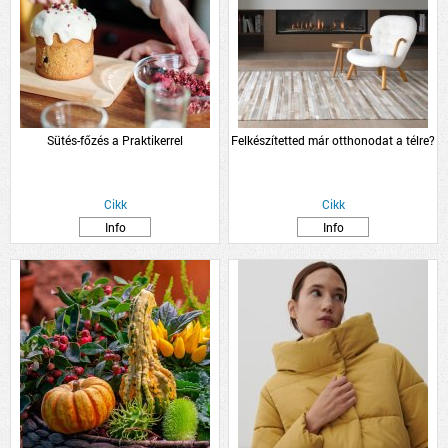
Sütés-főzés a Praktikerrel
Felkészítetted már otthonodat a télre?
Cikk
Cikk
Info
Info