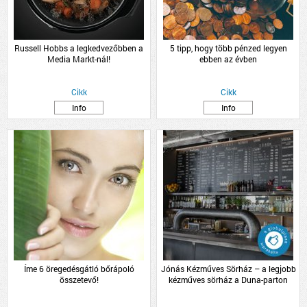
Russell Hobbs a legkedvezőbben a
5 tipp, hogy több pénzed legyen
Media Markt-nál!
ebben az évben
Cikk
Cikk
Info
Info
Íme 6 öregedésgátló bőrápoló
Jónás Kézműves Sörház – a legjobb
összetevő!
kézműves sörház a Duna-parton