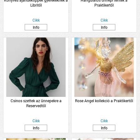
Könyves ajándéktippek gyerekeknek a
Hangulatos ünnepi teríték a
Libritől
Praktikertől
Cikk
Cikk
Info
Info
Csinos szettek az ünnepekre a
Rose Angel kollekció a Praktikertől
Reservedtől
Cikk
Cikk
Info
Info