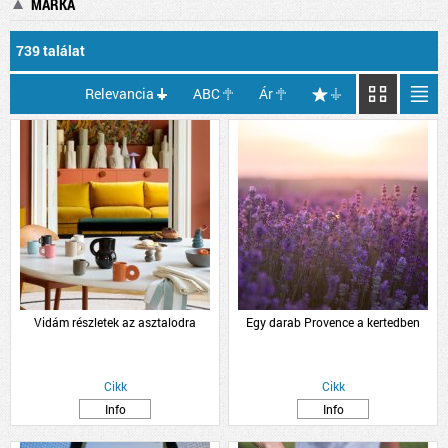
MÁRKA
739 találat
Relevancia
ABC
Ár
Vidám részletek az asztalodra
Egy darab Provence a kertedben
Cikk
Cikk
Info
Info