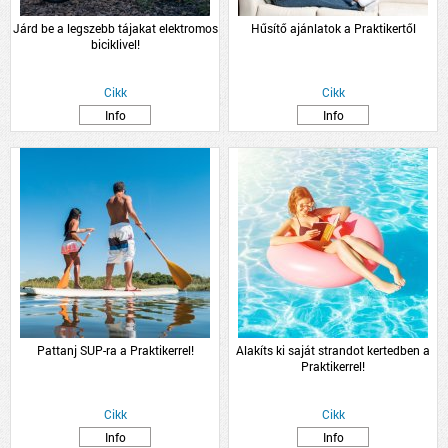
Járd be a legszebb tájakat elektromos
Hűsítő ajánlatok a Praktikertől
biciklivel!
Cikk
Cikk
Info
Info
Pattanj SUP-ra a Praktikerrel!
Alakíts ki saját strandot kertedben a
Praktikerrel!
Cikk
Cikk
Info
Info