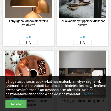
Lenyűgöző lámpaválaszték a
Téli olvasmány tippek bekuckózós
Praktikertől
estékre
Cikk
Cikk
Info
Info
Látogatásod során cookie-kat használunk, amelyek segítenek
számunkra testreszabott tartalmat és hirdetéseket megjeleníteni,
személyes információkat azonban nem tárolnak. Az oldal
használatával elfogadod a cookie-k használatát.
További
információ itt »
Őszi lakberendezés Praktiker
Készülj fel időben a hideg időre!
Elfogadom
termékekkel