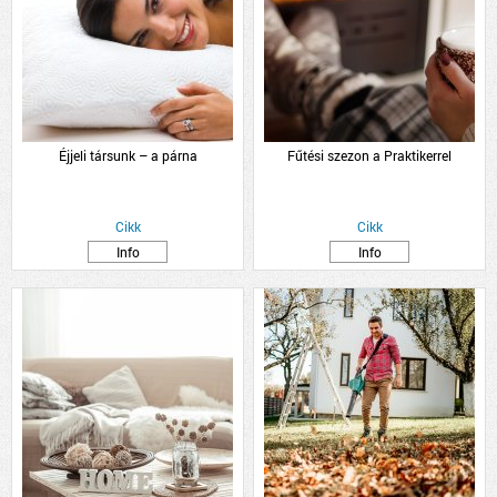
Éjjeli társunk – a párna
Fűtési szezon a Praktikerrel
Cikk
Cikk
Info
Info