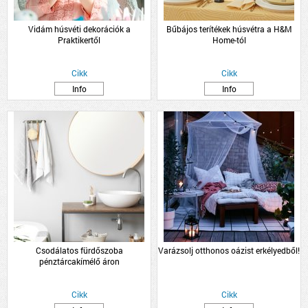
Vidám húsvéti dekorációk a
Bűbájos terítékek húsvétra a H&M
Praktikertől
Home-tól
Cikk
Cikk
Info
Info
Csodálatos fürdőszoba
Varázsolj otthonos oázist erkélyedből!
pénztárcakímélő áron
Cikk
Cikk