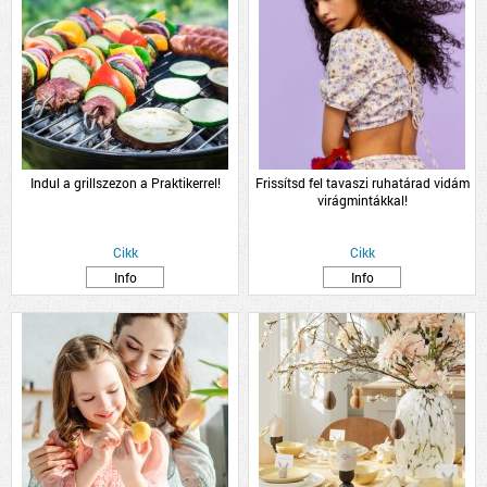
Indul a grillszezon a Praktikerrel!
Frissítsd fel tavaszi ruhatárad vidám
virágmintákkal!
Cikk
Cikk
Info
Info