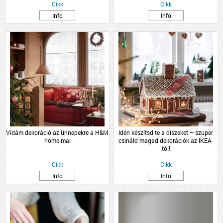
Cikk
Cikk
Info
Info
Vidám dekoráció az ünnepekre a H&M
Idén készítsd te a díszeket – szuper
home-mal
csináld magad dekorációk az IKEA-
tól!
Cikk
Cikk
Info
Info