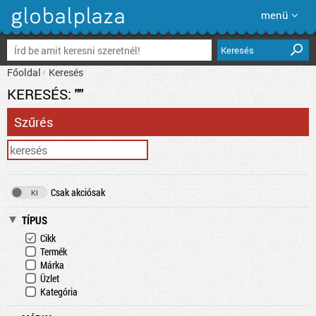
menü
Keresés
Főoldal
Keresés
KERESÉS:
""
Szűrés
Csak akciósak
TÍPUS
Cikk
Termék
Márka
Üzlet
Kategória